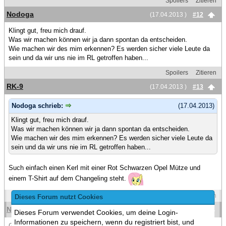
Spoilers
Zitieren
Nodoga
(17.04.2013 )
#12
Klingt gut, freu mich drauf.
Was wir machen können wir ja dann spontan da entscheiden.
Wie machen wir des mim erkennen? Es werden sicher viele Leute da
sein und da wir uns nie im RL getroffen haben...
Spoilers
Zitieren
RK-9
(17.04.2013 )
#13
Nodoga schrieb:
(17.04.2013)
Klingt gut, freu mich drauf.
Was wir machen können wir ja dann spontan da entscheiden.
Wie machen wir des mim erkennen? Es werden sicher viele Leute da
sein und da wir uns nie im RL getroffen haben...
Such einfach einen Kerl mit einer Rot Schwarzen Opel Mütze und
einem T-Shirt auf dem Changeling steht.
Spoilers
Zitieren
Dieses Forum nutzt Cookies
Nodoga
(17.04.2013 )
#14
Dieses Forum verwendet Cookies, um deine Login-
Informationen zu speichern, wenn du registriert bist, und
Geht klar. Ich kann dir leider noch nicht sagen wie ich am Samstag