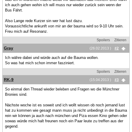
ich auch gehen wohin ich will muss nur wieder zurück sein wenn der
Bus Fährt.
Also Lange rede Kurzer sin wer hat lust dazu.
Voraussichtliche ankunft von mir an der bauma wird so 9-10 Uhr sein.
Freu mich auf Resonanz.
Spoilers
Zitieren
Gray
(26.02.2013 )
#2
Ich währe dabei und würde auch auf die Bauma wollen.
So was hat mich schon immer fasziniert.
Spoilers
Zitieren
RK-9
(15.04.2013 )
#3
So einmal den Thread wieder beleben und Fragen wo die Münchner
Bronies sind.
Nächste woche ist es soweit und ich wollt wissen ob noch jemand lust
hat zu kommen wie gesagt mann muss ja nicht unbedingt in die Bauma
rein wir können ja auch nach münchen und Piza essen Kino gehen oder
sowas würde mich halt freunen noch ein Paar leute zu treffen aus der
gegend.