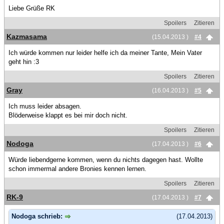
Liebe Grüße RK
Spoilers
Zitieren
Kazmasama
(15.04.2013 )
#4
Ich würde kommen nur leider helfe ich da meiner Tante, Mein Vater
geht hin :3
Spoilers
Zitieren
Gray
(16.04.2013 )
#5
Ich muss leider absagen.
Blöderweise klappt es bei mir doch nicht.
Spoilers
Zitieren
Nodoga
(17.04.2013 )
#6
Würde liebendgerne kommen, wenn du nichts dagegen hast. Wollte
schon immermal andere Bronies kennen lernen.
Spoilers
Zitieren
RK-9
(17.04.2013 )
#7
Nodoga schrieb:
(17.04.2013)