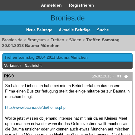
Anmelden
Registrieren
Bronies.de
Neue Beiträge
Aktuelle Beiträge
Suche
Bronies.de
>
Bronytum
>
Treffen
>
Süden
>
Treffen Samstag
20.04.2013 Bauma München
Treffen Samstag 20.04.2013 Bauma München
Verfasser
Nachricht
RK-9
(26.02.2013 )
#1
So halo ihr Lieben ich habe bei mir im Betrieb erfahren das unsere
Firma einen Bus zur ferfügung stellt der einige mitarbeiter zur Bauma in
münchen bringt.
http://www.bauma.de/de/home.php
Wollte jetzt wissen ob jemand interese hat mit mir da en Kleines Meet
up zu machen entweder wenn ihr das Geld investiren wollt machen wir
die Bauma unsicher oder wir können auch etwas München auf mischen
was ich in München mache bleibt mir überlasen laut meinem Chef kann