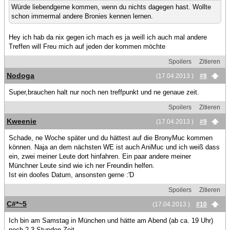
Würde liebendgerne kommen, wenn du nichts dagegen hast. Wollte
schon immermal andere Bronies kennen lernen.
Hey ich hab da nix gegen ich mach es ja weill ich auch mal andere
Treffen will Freu mich auf jeden der kommen möchte
Spoilers
Zitieren
Nodoga
(17.04.2013 )
#8
Super,brauchen halt nur noch nen treffpunkt und ne genaue zeit.
Spoilers
Zitieren
Kweenie
(17.04.2013 )
#9
Schade, ne Woche später und du hättest auf die BronyMuc kommen
können. Naja an dem nächsten WE ist auch AniMuc und ich weiß dass
ein, zwei meiner Leute dort hinfahren. Ein paar andere meiner
Münchner Leute sind wie ich ner Freundin helfen.
Ist ein doofes Datum, ansonsten gerne :'D
Spoilers
Zitieren
C#*~5
(17.04.2013 )
#10
Ich bin am Samstag in München und hätte am Abend (ab ca. 19 Uhr)
noch 2-3 Stunden Zeit.