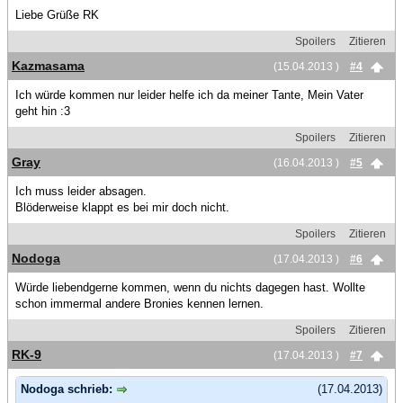
Liebe Grüße RK
Spoilers
Zitieren
Kazmasama
(15.04.2013 )
#4
Ich würde kommen nur leider helfe ich da meiner Tante, Mein Vater
geht hin :3
Spoilers
Zitieren
Gray
(16.04.2013 )
#5
Ich muss leider absagen.
Blöderweise klappt es bei mir doch nicht.
Spoilers
Zitieren
Nodoga
(17.04.2013 )
#6
Würde liebendgerne kommen, wenn du nichts dagegen hast. Wollte
schon immermal andere Bronies kennen lernen.
Spoilers
Zitieren
RK-9
(17.04.2013 )
#7
Nodoga schrieb:
(17.04.2013)