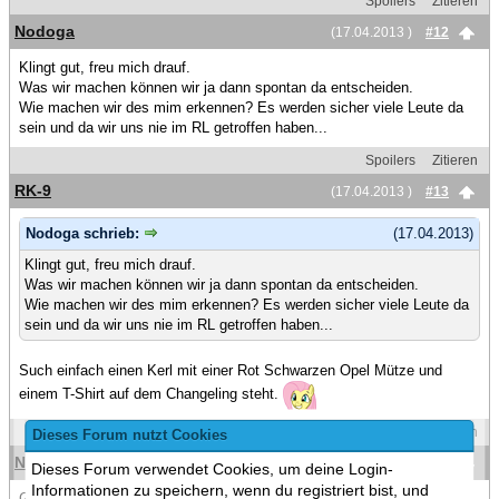
Spoilers
Zitieren
Nodoga
(17.04.2013 )
#12
Klingt gut, freu mich drauf.
Was wir machen können wir ja dann spontan da entscheiden.
Wie machen wir des mim erkennen? Es werden sicher viele Leute da
sein und da wir uns nie im RL getroffen haben...
Spoilers
Zitieren
RK-9
(17.04.2013 )
#13
Nodoga schrieb:
(17.04.2013)
Klingt gut, freu mich drauf.
Was wir machen können wir ja dann spontan da entscheiden.
Wie machen wir des mim erkennen? Es werden sicher viele Leute da
sein und da wir uns nie im RL getroffen haben...
Such einfach einen Kerl mit einer Rot Schwarzen Opel Mütze und
einem T-Shirt auf dem Changeling steht.
Spoilers
Zitieren
Dieses Forum nutzt Cookies
Nodoga
(17.04.2013 )
#14
Dieses Forum verwendet Cookies, um deine Login-
Informationen zu speichern, wenn du registriert bist, und
Geht klar. Ich kann dir leider noch nicht sagen wie ich am Samstag