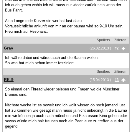
ich auch gehen wohin ich will muss nur wieder zurück sein wenn der
Bus Fährt.
Also Lange rede Kurzer sin wer hat lust dazu.
Voraussichtliche ankunft von mir an der bauma wird so 9-10 Uhr sein.
Freu mich auf Resonanz.
Spoilers
Zitieren
Gray
(26.02.2013 )
#2
Ich währe dabei und würde auch auf die Bauma wollen.
So was hat mich schon immer fasziniert.
Spoilers
Zitieren
RK-9
(15.04.2013 )
#3
So einmal den Thread wieder beleben und Fragen wo die Münchner
Bronies sind.
Nächste woche ist es soweit und ich wollt wissen ob noch jemand lust
hat zu kommen wie gesagt mann muss ja nicht unbedingt in die Bauma
rein wir können ja auch nach münchen und Piza essen Kino gehen oder
sowas würde mich halt freunen noch ein Paar leute zu treffen aus der
gegend.