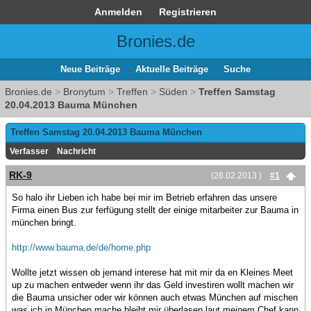
Anmelden
Registrieren
Bronies.de
Neue Beiträge
Aktuelle Beiträge
Suche
Bronies.de
>
Bronytum
>
Treffen
>
Süden
>
Treffen Samstag
20.04.2013 Bauma München
Treffen Samstag 20.04.2013 Bauma München
Verfasser
Nachricht
RK-9
(26.02.2013 )
#1
So halo ihr Lieben ich habe bei mir im Betrieb erfahren das unsere
Firma einen Bus zur ferfügung stellt der einige mitarbeiter zur Bauma in
münchen bringt.
http://www.bauma.de/de/home.php
Wollte jetzt wissen ob jemand interese hat mit mir da en Kleines Meet
up zu machen entweder wenn ihr das Geld investiren wollt machen wir
die Bauma unsicher oder wir können auch etwas München auf mischen
was ich in München mache bleibt mir überlasen laut meinem Chef kann