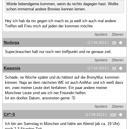
Würde liebendgerne kommen, wenn du nichts dagegen hast. Wollte
schon immermal andere Bronies kennen lernen.
Hey ich hab da nix gegen ich mach es ja weill ich auch mal andere
Treffen will Freu mich auf jeden der kommen möchte
Spoilers
Zitieren
Nodoga
(17.04.2013 )
#8
Super,brauchen halt nur noch nen treffpunkt und ne genaue zeit.
Spoilers
Zitieren
Kweenie
(17.04.2013 )
#9
Schade, ne Woche später und du hättest auf die BronyMuc kommen
können. Naja an dem nächsten WE ist auch AniMuc und ich weiß dass
ein, zwei meiner Leute dort hinfahren. Ein paar andere meiner
Münchner Leute sind wie ich ner Freundin helfen.
Ist ein doofes Datum, ansonsten gerne :'D
Spoilers
Zitieren
C#*~5
(17.04.2013 )
#10
Ich bin am Samstag in München und hätte am Abend (ab ca. 19 Uhr)
noch 2-3 Stunden Zeit.