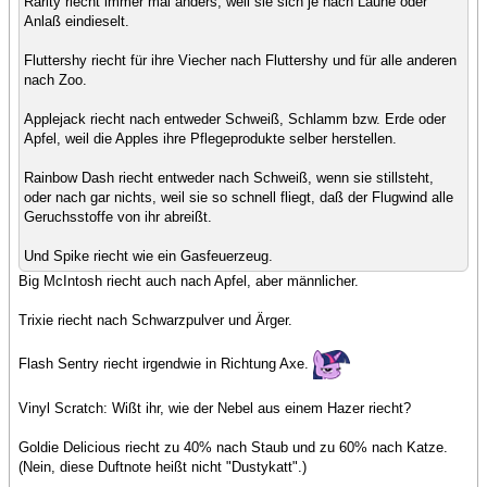
Rarity riecht immer mal anders, weil sie sich je nach Laune oder
Anlaß eindieselt.
Fluttershy riecht für ihre Viecher nach Fluttershy und für alle anderen
nach Zoo.
Applejack riecht nach entweder Schweiß, Schlamm bzw. Erde oder
Apfel, weil die Apples ihre Pflegeprodukte selber herstellen.
Rainbow Dash riecht entweder nach Schweiß, wenn sie stillsteht,
oder nach gar nichts, weil sie so schnell fliegt, daß der Flugwind alle
Geruchsstoffe von ihr abreißt.
Und Spike riecht wie ein Gasfeuerzeug.
Big McIntosh riecht auch nach Apfel, aber männlicher.
Trixie riecht nach Schwarzpulver und Ärger.
Flash Sentry riecht irgendwie in Richtung Axe.
Vinyl Scratch: Wißt ihr, wie der Nebel aus einem Hazer riecht?
Goldie Delicious riecht zu 40% nach Staub und zu 60% nach Katze.
(Nein, diese Duftnote heißt nicht "Dustykatt".)