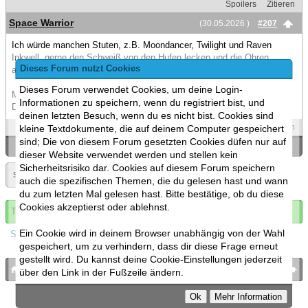
Spoilers
Zitieren
Space Warrior
(30.05.2026 )
#207
Ich würde manchen Stuten, z.B. Moondancer, Twilight und Raven
Inkwell, gerne den Schweiß von den Hufen lecken und die Ohren
Dieses Forum nutzt Cookies
auslecken. Was denkt ihr, wie würde das schmecken?
Dieses Forum verwendet Cookies, um deine Login-
Meiner Meinung nach haben die Ponys alle einen sehr angenehmen
Informationen zu speichern, wenn du registriert bist, und
Duft, der zu ihrem Thema (Name und CM) passt.
deinen letzten Besuch, wenn du es nicht bist. Cookies sind
Spoilers
Zitieren
kleine Textdokumente, die auf deinem Computer gespeichert
sind; Die von diesem Forum gesetzten Cookies düfen nur auf
«
Ein Thema zurück
|
Ein Thema vor
»
dieser Website verwendet werden und stellen kein
Sicherheitsrisiko dar. Cookies auf diesem Forum speichern
Seite:
«
11
▼
auch die spezifischen Themen, die du gelesen hast und wann
du zum letzten Mal gelesen hast. Bitte bestätige, ob du diese
Cookies akzeptierst oder ablehnst.
Thema abonnieren
Ein Cookie wird in deinem Browser unabhängig von der Wahl
Spoilers
gespeichert, um zu verhindern, dass dir diese Frage erneut
gestellt wird. Du kannst deine Cookie-Einstellungen jederzeit
bronies.de
nach oben
über den Link in der Fußzeile ändern.
Powered by
MyBB
, mobile Fassung:
MyBB GoMobile
.
Zur Desktop-Version wechseln