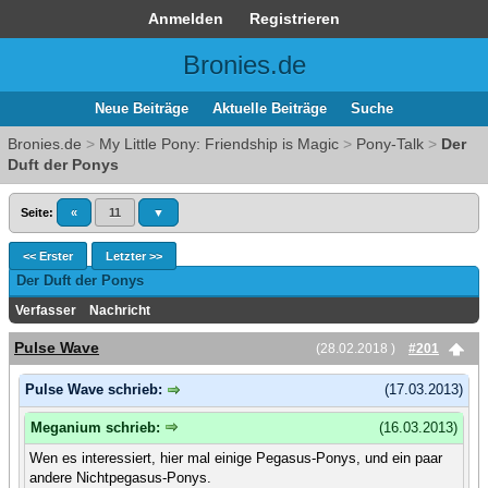
Anmelden
Registrieren
Bronies.de
Neue Beiträge
Aktuelle Beiträge
Suche
Bronies.de
>
My Little Pony: Friendship is Magic
>
Pony-Talk
>
Der
Duft der Ponys
Seite:
«
11
▼
<< Erster
Letzter >>
Der Duft der Ponys
Verfasser
Nachricht
Pulse Wave
(28.02.2018 )
#201
Pulse Wave schrieb:
(17.03.2013)
Meganium schrieb:
(16.03.2013)
Wen es interessiert, hier mal einige Pegasus-Ponys, und ein paar
andere Nichtpegasus-Ponys.