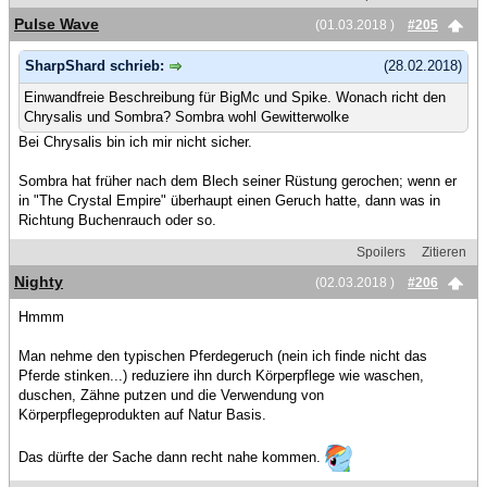
Pulse Wave
(01.03.2018 )
#205
SharpShard schrieb:
(28.02.2018)
Einwandfreie Beschreibung für BigMc und Spike. Wonach richt den
Chrysalis und Sombra? Sombra wohl Gewitterwolke
Bei Chrysalis bin ich mir nicht sicher.
Sombra hat früher nach dem Blech seiner Rüstung gerochen; wenn er
in "The Crystal Empire" überhaupt einen Geruch hatte, dann was in
Richtung Buchenrauch oder so.
Spoilers
Zitieren
Nighty
(02.03.2018 )
#206
Hmmm
Man nehme den typischen Pferdegeruch (nein ich finde nicht das
Pferde stinken...) reduziere ihn durch Körperpflege wie waschen,
duschen, Zähne putzen und die Verwendung von
Körperpflegeprodukten auf Natur Basis.
Das dürfte der Sache dann recht nahe kommen.