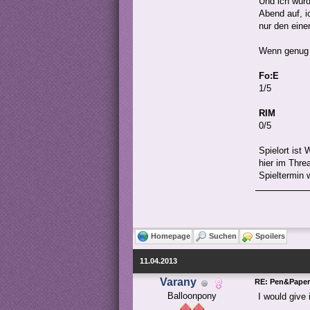
Und ich würd
Abend auf, i
nur den eine
Wenn genug 
Fo:E
1/5
RIM
0/5
Spielort ist
hier im Thre
Spieltermin 
Homepage
Suchen
Spoilers
11.04.2013
Varany
RE: Pen&Paper
Balloonpony
I would give i