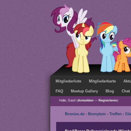
Mitgliederliste
Mitgliederkarte
Aktu
FAQ
Meetup Gallery
Blog
Chat
Hallo, Gast! (
Anmelden
—
Registrieren
)
Bronies.de
›
Bronytum
›
Treffen
›
Sü