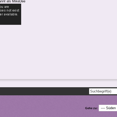
nnt als MikeDee
Gehe zu: