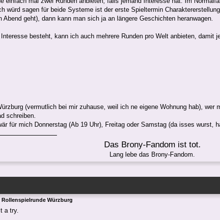
e einfach mal zwei Runden anbieten, falls jemand Interesse hat. Im Normalfall
ch würd sagen für beide Systeme ist der erste Spieltermin Charaktererstellun
n Abend geht), dann kann man sich ja an längere Geschichten heranwagen.
Interesse besteht, kann ich auch mehrere Runden pro Welt anbieten, damit 
 Würzburg (vermutlich bei mir zuhause, weil ich ne eigene Wohnung hab), wer 
ad schreiben.
wär für mich Donnerstag (Ab 19 Uhr), Freitag oder Samstag (da isses wurst, h
Das Brony-Fandom ist tot.
Lang lebe das Brony-Fandom.
 Rollenspielrunde Würzburg
t a try.