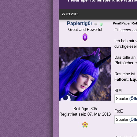
Pen&Paper Rollenspielrunde Würzb
27.03.2013
Papiertig0r
Pen&Paper Rol
Great and Powerful
Fillieeees a
Ich hab mir 
durchgeles
Das tolle an
Plotbücher 
Das eine ist
Fallout: Equ
RIM
Spoiler
(Öff
Beiträge: 305
Fo:E
Registriert seit: 07. Mär 2013
Spoiler
(Öff