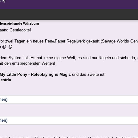
urg
lenspielrunde Würzburg
aaand Gentlecolts!
vor zwei Tagen ein neues Pen&Paper Regelwerk gekauft (Savage Worlds Gentl
en @_@
 dem System ist: Es hat keine eigene Welt, es sind nur Regeln und siehe da, e
mit den entsprechenden Welten!
My Little Pony - Roleplaying is Magic
und das zweite ist
estria
nen)
nen)