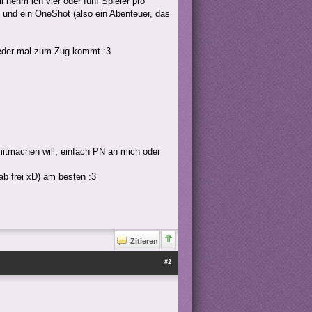
 nehm ich vier oder fünf Spieler pro
g und ein OneShot (also ein Abenteuer, das
jeder mal zum Zug kommt :3
mitmachen will, einfach PN an mich oder
ab frei xD) am besten :3
Zitieren
#2