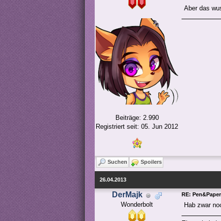
Aber das wus
Beiträge: 2.990
Registriert seit: 05. Jun 2012
Suchen
Spoilers
26.04.2013
DerMajk
RE: Pen&Paper
Wonderbolt
Hab zwar noc