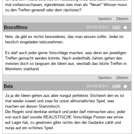
mal vorbeizuschauen, irgendetwas was man als "Neuer" Wissen muss
zu den Treffen generell oder dem nächsten?
Spoilers
Zitieren
BronyMirco
(04.03.2014 )
#267
Nein, da gibt es nichts besonderes, das man wissen sollte. Jeder ist
herzlich eingeladen teilzunehmen.
Es darf auch jeder gerne Vorschläge machen, was denn am jeweiligen
Treffen gemacht werden könnte. Nach anderthalb Jahren gehen den
meisten doch so langsam die Ideen aus, weshalb das letzte Treffen in
Weinheim stattfand.
Spoilers
Zitieren
Bala
(04.03.2014 )
#268
Ja ja die Ideen gehen aus aber nungut perfektes Stichwort den es ist
mal wieder soweit und zwar für unser allmonatliches Spiel, was
machen wir diesen Stammtisch.
Die Regeln sind denkbar einfach und jeder darf mitmachen also, jeder
von euch darf soviele REALISTISCHE Vorschläge Posten wie er/sie
auf Lager hat, zu gewinnen gibts nichts den der Gedanke zählt und
nunja auf ein schönes Spiel.