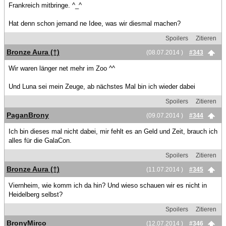
Frankreich mitbringe. ^_^
Hat denn schon jemand ne Idee, was wir diesmal machen?
Spoilers
Zitieren
Bronze Aura (†)
(08.07.2014 )
#343
Wir waren länger net mehr im Zoo ^^
Und Luna sei mein Zeuge, ab nächstes Mal bin ich wieder dabei
Spoilers
Zitieren
PaganBrony
(09.07.2014 )
#344
Ich bin dieses mal nicht dabei, mir fehlt es an Geld und Zeit, brauch ich
alles für die GalaCon.
Spoilers
Zitieren
Bronze Aura (†)
(11.07.2014 )
#345
Viernheim, wie komm ich da hin? Und wieso schauen wir es nicht in
Heidelberg selbst?
Spoilers
Zitieren
BronyMirco
(12.07.2014 )
#346