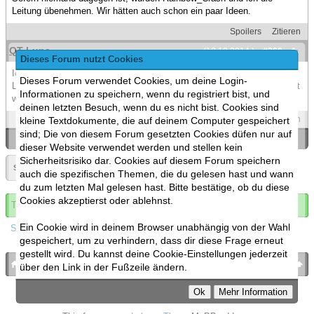
Leitung übenehmen. Wir hätten auch schon ein paar Ideen.
Spoilers
Zitieren
QT Luna
(18.10.2014 )
#360
Dieses Forum nutzt Cookies
Ich hab jetzt mal darum gebeten, dass ich den Thread bekomme. Die
Dieses Forum verwendet Cookies, um deine Login-
Leitung des Stammtischs wäre sonst nicht möglich (oder ich muss halt
Informationen zu speichern, wenn du registriert bist, und
wiedermal nen neuen Thread machen).
deinen letzten Besuch, wenn du es nicht bist. Cookies sind
Spoilers
Zitieren
kleine Textdokumente, die auf deinem Computer gespeichert
sind; Die von diesem Forum gesetzten Cookies düfen nur auf
«
Ein Thema zurück
|
Ein Thema vor
»
dieser Website verwendet werden und stellen kein
Sicherheitsrisiko dar. Cookies auf diesem Forum speichern
Seite:
«
18
»
▼
auch die spezifischen Themen, die du gelesen hast und wann
du zum letzten Mal gelesen hast. Bitte bestätige, ob du diese
Cookies akzeptierst oder ablehnst.
Thema abonnieren
Ein Cookie wird in deinem Browser unabhängig von der Wahl
Spoilers
gespeichert, um zu verhindern, dass dir diese Frage erneut
gestellt wird. Du kannst deine Cookie-Einstellungen jederzeit
bronies.de
nach oben
über den Link in der Fußzeile ändern.
Powered by
MyBB
, mobile Fassung:
MyBB GoMobile
.
Zur Desktop-Version wechseln