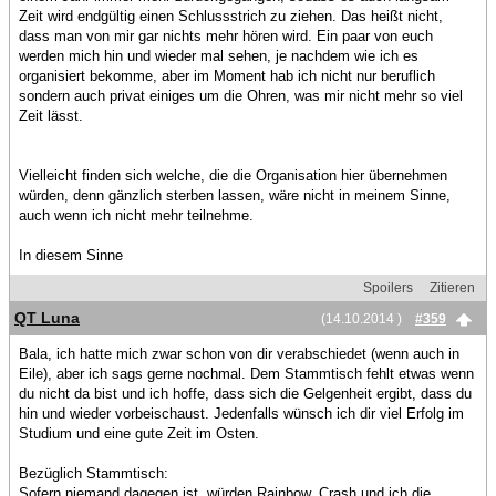
Zeit wird endgültig einen Schlussstrich zu ziehen. Das heißt nicht,
dass man von mir gar nichts mehr hören wird. Ein paar von euch
werden mich hin und wieder mal sehen, je nachdem wie ich es
organisiert bekomme, aber im Moment hab ich nicht nur beruflich
sondern auch privat einiges um die Ohren, was mir nicht mehr so viel
Zeit lässt.
Vielleicht finden sich welche, die die Organisation hier übernehmen
würden, denn gänzlich sterben lassen, wäre nicht in meinem Sinne,
auch wenn ich nicht mehr teilnehme.
In diesem Sinne
Spoilers
Zitieren
QT Luna
(14.10.2014 )
#359
Bala, ich hatte mich zwar schon von dir verabschiedet (wenn auch in
Eile), aber ich sags gerne nochmal. Dem Stammtisch fehlt etwas wenn
du nicht da bist und ich hoffe, dass sich die Gelgenheit ergibt, dass du
hin und wieder vorbeischaust. Jedenfalls wünsch ich dir viel Erfolg im
Studium und eine gute Zeit im Osten.
Bezüglich Stammtisch:
Sofern niemand dagegen ist, würden Rainbow_Crash und ich die