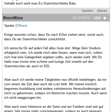
Gehabt euch wohl euer Ex-Stammtischleiter Bala
Spoilers
Zitieren
BronyMirco
(12.10.2014 )
#358
Spoiler
(Öffnen)
Einige wussten schon, dass Du nach Erfurt ziehen wirst, somit auch,
dass Du als Stammtischleiter zurücktrittst.
Ich wünsche Dir auf jeden Fall alles Gute dort. Möge Dein Studium
erfolgreich sein. Ich würde mich aber freuen, wenn man sich, sofern
sich mal eine Gelegenheit ergeben sollte, auch wieder sieht. Mit Dir
hatte man immer eine schöne und lustige Zeit sowohl auf den
Stammtischen als auch im RZL.
Aber auch ich werde meine Tätigkeiten nun offiziell niederlegen, da mir
zum einem die Zeit aber auch die Lust fehlt. Mit meiner kürzlich
begonnen Ausbildung sind andere zeitintensive Herausforderungen auf
mich zu gekommen, sodass ich Abstriche machen musste. Auch wenn
ich nicht weggezogen bin.
Aber auch mein Interesse an der Serie und am Fandom sind seit gut
einem Jahr immer mehr zurückgegangen, sodass es auch langsam