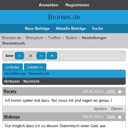
Anmelden
Registrieren
Bronies.de
Neue Beiträge
Aktuelle Beiträge
Suche
Bronies.de
>
Bronytum
>
Treffen
>
Süden
>
Heidelberger
Stammtisch
Seite:
«
18
»
▼
<< Erster
Letzter >>
Heidelberger Stammtisch
Verfasser
Nachricht
Roraty
(28.06.2014 )
#341
Ich komm später mal dazu. Nur muss mir jmd sagen wo genau :l
Spoilers
Zitieren
Shikogo
(06.07.2014 )
#342
Gut möglich dass ich zu diesem Stammtisch einen Gast aus