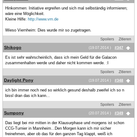
Hinkommen: Initiative ergreifen und sich mal selbständig informieren;
wäre eine Möglichkeit.
Kleine Hilfe:
http://www.vrn.de
Wieso Viernheim: Dies wurde mir so zugetragen.
Spoilers
Zitieren
Shikogo
(19.07.2014 )
#347
Es ist sehr wahrscheinlich, dass ich mein Geld für die Galacon
zusammenhalten werde und daher nicht kommen werde. :I
Spoilers
Zitieren
Daylight Pony
(19.07.2014 )
#348
ich bin immer noch ned so wirklich gesund deshalb zweifel ich so n
bissl dran das ich kann...
Spoilers
Zitieren
Sumpony
(20.07.2014 )
#349
Das liegt bei mir mitten in der Klausurphase und morgens ist schon
CCG-Turnier in Mannheim...Den Morgen kann ich mir sicher
freinehmen, aber ob das für den ganzen Tag klappt, weiß ich