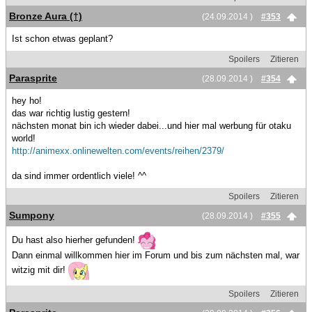
Bronze Aura (†)
(24.09.2014 )
#353
Ist schon etwas geplant?
Spoilers
Zitieren
Parasprite
(28.09.2014 )
#354
hey ho!
das war richtig lustig gestern!
nächsten monat bin ich wieder dabei...und hier mal werbung für otaku
world!
http://animexx.onlinewelten.com/events/reihen/2379/
da sind immer ordentlich viele! ^^
Spoilers
Zitieren
Sumpony
(28.09.2014 )
#355
Du hast also hierher gefunden!
Dann einmal willkommen hier im Forum und bis zum nächsten mal, war
witzig mit dir!
Spoilers
Zitieren