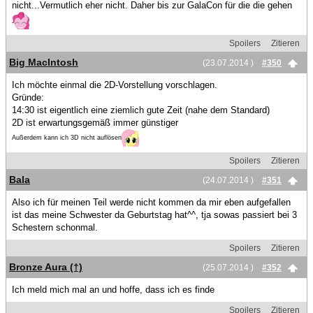
nicht...Vermutlich eher nicht. Daher bis zur GalaCon für die die gehen
Spoilers
Zitieren
Big MacIntosh
(23.07.2014 )
#350
Ich möchte einmal die 2D-Vorstellung vorschlagen.
Gründe:
14:30 ist eigentlich eine ziemlich gute Zeit (nahe dem Standard)
2D ist erwartungsgemäß immer günstiger
Außerdem kann ich 3D nicht auflösen
Spoilers
Zitieren
Bala
(24.07.2014 )
#351
Also ich für meinen Teil werde nicht kommen da mir eben aufgefallen
ist das meine Schwester da Geburtstag hat^^, tja sowas passiert bei 3
Schestern schonmal.
Spoilers
Zitieren
Bronze Aura (†)
(25.07.2014 )
#352
Ich meld mich mal an und hoffe, dass ich es finde
Spoilers
Zitieren