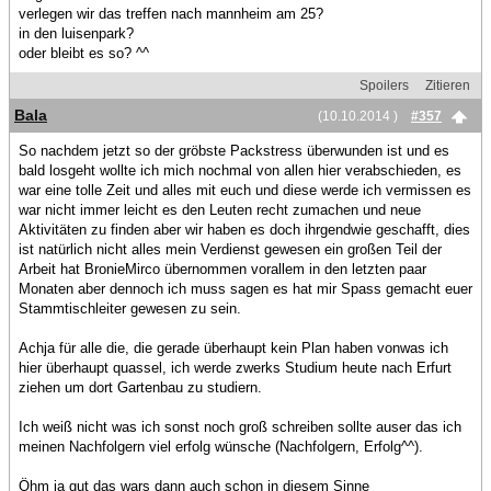
verlegen wir das treffen nach mannheim am 25?
in den luisenpark?
oder bleibt es so? ^^
Spoilers
Zitieren
Bala
(10.10.2014 )
#357
So nachdem jetzt so der gröbste Packstress überwunden ist und es
bald losgeht wollte ich mich nochmal von allen hier verabschieden, es
war eine tolle Zeit und alles mit euch und diese werde ich vermissen es
war nicht immer leicht es den Leuten recht zumachen und neue
Aktivitäten zu finden aber wir haben es doch ihrgendwie geschafft, dies
ist natürlich nicht alles mein Verdienst gewesen ein großen Teil der
Arbeit hat BronieMirco übernommen vorallem in den letzten paar
Monaten aber dennoch ich muss sagen es hat mir Spass gemacht euer
Stammtischleiter gewesen zu sein.
Achja für alle die, die gerade überhaupt kein Plan haben vonwas ich
hier überhaupt quassel, ich werde zwerks Studium heute nach Erfurt
ziehen um dort Gartenbau zu studiern.
Ich weiß nicht was ich sonst noch groß schreiben sollte auser das ich
meinen Nachfolgern viel erfolg wünsche (Nachfolgern, Erfolg^^).
Öhm ja gut das wars dann auch schon in diesem Sinne