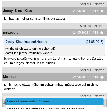
Spoilers
Zitieren
Jessy_Kisu_Kata
(21.05.2013 )
#17
ich hab an meiner schulter (links ein tattoo)
Spoilers
Zitieren
mrexodia
(24.05.2013 )
#18
Jessy_Kisu_kata schrieb:
(21.05.2013)
wir (bzw) ich warte drinne schon xD
damit ich plätze freihalten kann ^^
Ich wäre ja dafür wenn wir uns um 13 Uhr am Eingang treffen. Da wäre
es um einiges leichter uns zu finden.
Spoilers
Zitieren
Morleux
(24.05.2013 )
#19
ich bin scho etwas früher im schwimmbad, müsst also auf mich net
warten^^
Spoilers
Zitieren
Dieses Forum nutzt Cookies
Jessy_Kisu_Kata
(24.05.2013 )
#20
Dieses Forum verwendet Cookies, um deine Login-