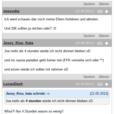
Spoilers
Zitieren
mrexodia
(21.05.2013 )
#10
Ich werd schauen das mich meine Eltern hinfahren und abholen.
Und 20€ sollten ja reichen oder? :D
Spoilers
Zitieren
Jessy_Kisu_Kata
(21.05.2013 )
#11
Joa mehr als 4 stunden würde ich nicht drinnen bleiben xD
und ins sauna paradies geht keiner rein (FFK verstehe sich oder ^^)
und essen würde ich selber mit nehmen xD
Spoilers
Zitieren
LucasDash
(21.05.2013 )
#12
Jessy_Kisu_kata schrieb:
(21.05.2013)
Joa mehr als
4 stunden
würde ich nicht drinnen bleiben xD
Whut?! Nur 4 Stunden warum so wenig?