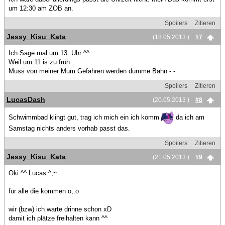
um 12:30 am ZOB an.
Spoilers
Zitieren
Jessy_Kisu_Kata
(18.05.2013 )
#7
Ich Sage mal um 13. Uhr ^^
Weil um 11 is zu früh
Muss von meiner Mum Gefahren werden dumme Bahn -.-
Spoilers
Zitieren
LucasDash
(20.05.2013 )
#8
Schwimmbad klingt gut, trag ich mich ein ich komm
da ich am
Samstag nichts anders vorhab passt das.
Spoilers
Zitieren
Jessy_Kisu_Kata
(21.05.2013 )
#9
Oki ^^ Lucas ^,~
für alle die kommen o,.o
wir (bzw) ich warte drinne schon xD
damit ich plätze freihalten kann ^^