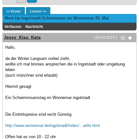
<< Erster
Letzter >>
Meet Up Ingolstadt Schwimmen im Wonnemar 25. Mai
Verfasser
Nachricht
Jessy_Kisu_Kata
(30.04.2013 )
#1
Hallo,
da der Winter Langsam vorbei zieht,
wollte ich mal bronies ansprechen die in Ingolstadt oder umgebung
leben
(auch münchner sind erlaubt)
Hiermit gesagt
Ein Schwimmsamstag im Wonnemar ingolstadt
Die Eintrittspreise sind recht Günstig.
http://www.wonnemar.de/ingolstadt/index/...arife.html
Offen hat es von 10 - 22 uhr