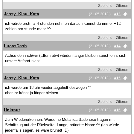
Spoilers
Zitieren
Jessy_Kisu_Kata
(21.05.2013 )
#13
ich würde erstmal 4 stunden nehmen danach kannst du immer +1€
zahlen pro stunde mehr ^^
Spoilers
Zitieren
LucasDash
(21.05.2013 )
#14
Achso denn ich/wir (Eltern btw) würden länger bleiben sonst lohnt sich
unsere Anfahrt nicht.
Spoilers
Zitieren
Jessy_Kisu_Kata
(21.05.2013 )
#15
ich werde um 18 uhr wieder abgeholt deswegen ^^
aber ihr könnt ja länger bleiben
Spoilers
Zitieren
Unkraut
(21.05.2013 )
#16
Zum Wiedererkennen: Werde ne Metallica-Badehose tragen mit
Schriftzug auf der Rückseite. Lange, brünette Haare.^^ (Ich würde
jedenfalls sagen, es wäre brünett ;D)