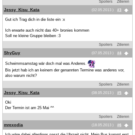
Spoilers
Zitieren
Jessy_Kisu_Kata
(02.05.2013 )
#3
Gut ich Trag dich in die liste ein :x
Ich erwarte auch nicht das 40+ bronies kommen
Soll ne kleine Gruppe bleiben :3
Spoilers
Zitieren
ShyGuy
(07.05.2013 )
#4
Schwimmsamstag wär doch mal was Anderes.
Bis jetzt hab ich an keinem der genannten Termine was anderes vor,
also warum nicht?
Spoilers
Zitieren
Jessy_Kisu_Kata
(08.05.2013 )
#5
Oki
Der Termin ist am 25 Mai ^^
Spoilers
Zitieren
mrexodia
(18.05.2013 )
#6
Ich wäre dabei allerdings passt die Uhrzeit nicht. Mein Bus kommt erst