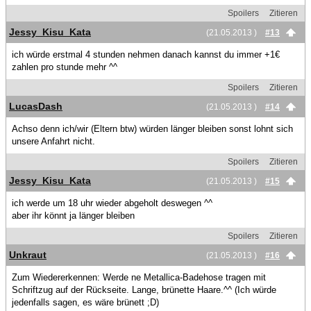
Spoilers
Zitieren
Jessy_Kisu_Kata
(21.05.2013 )
#13
ich würde erstmal 4 stunden nehmen danach kannst du immer +1€
zahlen pro stunde mehr ^^
Spoilers
Zitieren
LucasDash
(21.05.2013 )
#14
Achso denn ich/wir (Eltern btw) würden länger bleiben sonst lohnt sich
unsere Anfahrt nicht.
Spoilers
Zitieren
Jessy_Kisu_Kata
(21.05.2013 )
#15
ich werde um 18 uhr wieder abgeholt deswegen ^^
aber ihr könnt ja länger bleiben
Spoilers
Zitieren
Unkraut
(21.05.2013 )
#16
Zum Wiedererkennen: Werde ne Metallica-Badehose tragen mit
Schriftzug auf der Rückseite. Lange, brünette Haare.^^ (Ich würde
jedenfalls sagen, es wäre brünett ;D)