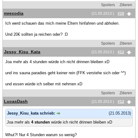
Spoilers
Zitieren
mrexodia
(21.05.2013 )
#10
Ich werd schauen das mich meine Eltern hinfahren und abholen.
Und 20€ sollten ja reichen oder? :D
Spoilers
Zitieren
Jessy_Kisu_Kata
(21.05.2013 )
#11
Joa mehr als 4 stunden würde ich nicht drinnen bleiben xD
und ins sauna paradies geht keiner rein (FFK verstehe sich oder ^^)
und essen würde ich selber mit nehmen xD
Spoilers
Zitieren
LucasDash
(21.05.2013 )
#12
Jessy_Kisu_kata schrieb:
(21.05.2013)
Joa mehr als
4 stunden
würde ich nicht drinnen bleiben xD
Whut?! Nur 4 Stunden warum so wenig?