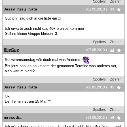
Spoilers
Zitieren
Jessy_Kisu_Kata
(02.05.2013 )
#3
Gut ich Trag dich in die liste ein :x
Ich erwarte auch nicht das 40+ bronies kommen
Soll ne kleine Gruppe bleiben :3
Spoilers
Zitieren
ShyGuy
(07.05.2013 )
#4
Schwimmsamstag wär doch mal was Anderes.
Bis jetzt hab ich an keinem der genannten Termine was anderes vor,
also warum nicht?
Spoilers
Zitieren
Jessy_Kisu_Kata
(08.05.2013 )
#5
Oki
Der Termin ist am 25 Mai ^^
Spoilers
Zitieren
mrexodia
(18.05.2013 )
#6
Ich wäre dabei allerdings passt die Uhrzeit nicht. Mein Bus kommt erst