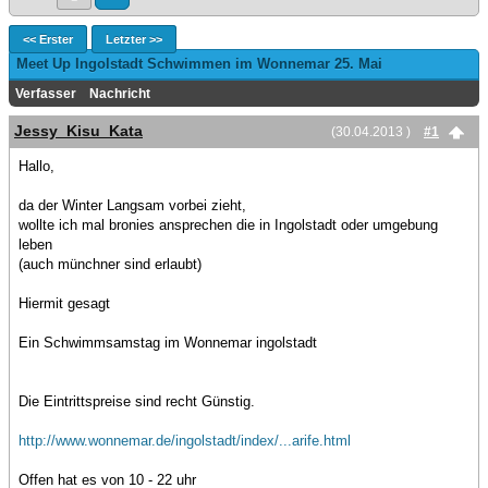
<< Erster
Letzter >>
Meet Up Ingolstadt Schwimmen im Wonnemar 25. Mai
Verfasser
Nachricht
Jessy_Kisu_Kata
(30.04.2013 )
#1
Hallo,
da der Winter Langsam vorbei zieht,
wollte ich mal bronies ansprechen die in Ingolstadt oder umgebung
leben
(auch münchner sind erlaubt)
Hiermit gesagt
Ein Schwimmsamstag im Wonnemar ingolstadt
Die Eintrittspreise sind recht Günstig.
http://www.wonnemar.de/ingolstadt/index/...arife.html
Offen hat es von 10 - 22 uhr