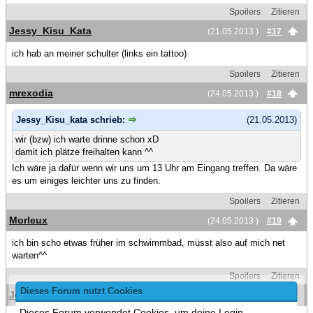
Spoilers
Zitieren
Jessy_Kisu_Kata
(21.05.2013 )
#17
ich hab an meiner schulter (links ein tattoo)
Spoilers
Zitieren
mrexodia
(24.05.2013 )
#18
Jessy_Kisu_kata schrieb:
(21.05.2013)
wir (bzw) ich warte drinne schon xD
damit ich plätze freihalten kann ^^
Ich wäre ja dafür wenn wir uns um 13 Uhr am Eingang treffen. Da wäre
es um einiges leichter uns zu finden.
Spoilers
Zitieren
Morleux
(24.05.2013 )
#19
ich bin scho etwas früher im schwimmbad, müsst also auf mich net
warten^^
Spoilers
Zitieren
Dieses Forum nutzt Cookies
Jessy_Kisu_Kata
(24.05.2013 )
#20
Dieses Forum verwendet Cookies, um deine Login-