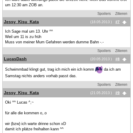
um 12:30 am ZOB an.
Spoilers
Zitieren
Jessy_Kisu_Kata
(18.05.2013 )
#7
Ich Sage mal um 13. Uhr ^^
Weil um 11 is zu früh
Muss von meiner Mum Gefahren werden dumme Bahn -.-
Spoilers
Zitieren
LucasDash
(20.05.2013 )
#8
Schwimmbad klingt gut, trag ich mich ein ich komm
da ich am
Samstag nichts anders vorhab passt das.
Spoilers
Zitieren
Jessy_Kisu_Kata
(21.05.2013 )
#9
Oki ^^ Lucas ^,~
für alle die kommen o,.o
wir (bzw) ich warte drinne schon xD
damit ich plätze freihalten kann ^^