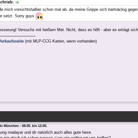
chrieb:
de mich vorsichtshalber schon mal ab, da meine Grippe sich hartnäckig gegen
r setzt. Sorry guys
sserung! Versuchs mit heißem Met. Nicht, dass es hilft - aber es erträgt sich 
erkaufsseite
(mit MLP-CCG Karten, wenn vorhanden)
 in München - 08.05. bis 12.05.
lung madayar und dir natürlich auch alles gute hexe.
e mir glaub ich schon passen :/ wo wie wollen wir uns treffen?