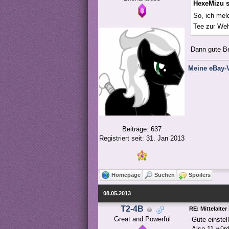
HexeMizu s
So, ich mel
Tee zur Weh
Dann gute Be
Meine eBay-V
Beiträge: 637
Registriert seit: 31. Jan 2013
Homepage
Suchen
Spoilers
08.05.2013
T2-4B
RE: Mittelalter
Great and Powerful
Gute einstel
Also 11 würd