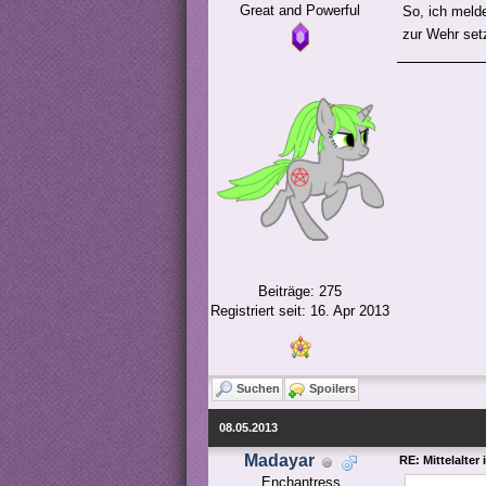
Great and Powerful
So, ich meld
zur Wehr set
Beiträge: 275
Registriert seit: 16. Apr 2013
Suchen
Spoilers
08.05.2013
Madayar
RE: Mittelalter
Enchantress