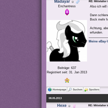
Madayar
RE: Mittelalter
Enchantress
Also ich wil
Dann schlend
Bock mehr ha
Achtung, abe
erfunden.
Meine eBay-V
Beiträge: 637
Registriert seit: 31. Jan 2013
Homepage
Suchen
Spoilers
08.05.2013
Hexe
RE: Mittelalter 