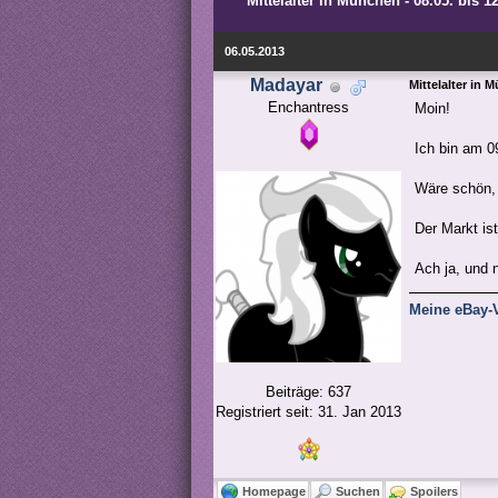
Mittelalter in München - 08.05. bis 12
06.05.2013
Madayar
Mittelalter in M
Enchantress
Moin!
Ich bin am 0
Wäre schön, 
Der Markt is
Ach ja, und 
Meine eBay-V
Beiträge: 637
Registriert seit: 31. Jan 2013
Homepage
Suchen
Spoilers