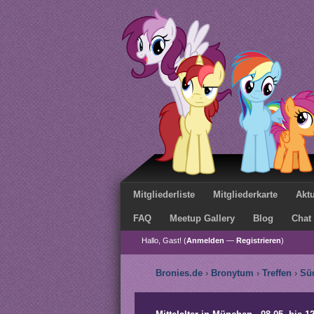
Mitgliederliste
Mitgliederkarte
Aktu
FAQ
Meetup Gallery
Blog
Chat
Hallo, Gast! (
Anmelden
—
Registrieren
)
Bronies.de
›
Bronytum
›
Treffen
›
Sü