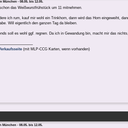
 in München - 08.05. bis 12.05.
l schon das Weißwurstfrühstück um 11 mitnehmen.
ere ich rum, kauf mir wohl ein Trinkhorn, dann wird das Horn eingeweiht, dann
be. Will eigentlich den ganzen Tag da bleiben.
nds soll es wohl ggf. regnen. Da ich in Gewandung bin, macht mir das nicht
erkaufsseite
(mit MLP-CCG Karten, wenn vorhanden)
in München - 08.05. bis 12.05.