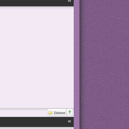
#4
Zitieren
#5