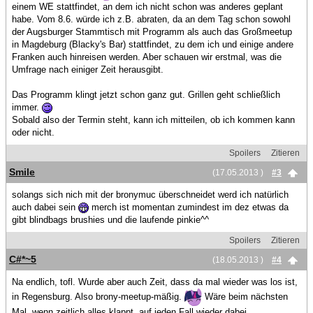
einem WE stattfindet, an dem ich nicht schon was anderes geplant
habe. Vom 8.6. würde ich z.B. abraten, da an dem Tag schon sowohl
der Augsburger Stammtisch mit Programm als auch das Großmeetup
in Magdeburg (Blacky's Bar) stattfindet, zu dem ich und einige andere
Franken auch hinreisen werden. Aber schauen wir erstmal, was die
Umfrage nach einiger Zeit herausgibt.
Das Programm klingt jetzt schon ganz gut. Grillen geht schließlich
immer.
Sobald also der Termin steht, kann ich mitteilen, ob ich kommen kann
oder nicht.
Spoilers
Zitieren
Smile
(17.05.2013 )
#3
solangs sich nich mit der bronymuc überschneidet werd ich natürlich
auch dabei sein
merch ist momentan zumindest im dez etwas da
gibt blindbags brushies und die laufende pinkie^^
Spoilers
Zitieren
C#*~5
(18.05.2013 )
#4
Na endlich, tofl. Wurde aber auch Zeit, dass da mal wieder was los ist,
in Regensburg. Also brony-meetup-mäßig.
Wäre beim nächsten
Mal, wenn zeitlich alles klappt, auf jeden Fall wieder dabei.