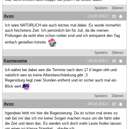
Spoilers
Zitieren
Ayon
(19.05.2013 )
#5
Ich wäre NATÜRLICH wie auch letztes mal dabei. Es wurde immerhin
auch höchstens Zeit. Ich persönlich bin für Juli, da die meinen
Prüfungen da wohl eher schon vorbei sind und ich entspannt den Tag
einfach genießen könnte.
Spoilers
Zitieren
Kazmasama
(26.05.2013 )
#6
Ich währe bei dabei wen die Termine nach dem 17.6 liegen ohh und
natürlich wen es keine Altersbeschränkung gibt ;3
Regensburg liegt zwei Stunden entfernt und ist sicher auch mal ein
Blick wert
Spoilers
Zitieren
Ayon
(08.06.2013 )
#7
Irgendwie fehlt mir hier die Begeisterung. Da ist schon mal eines so
nah bei mir das ich mir keine Sorgen machen muss um die fahrt oder
die Zeit und dann das. Es werden sich doch mehr Leute finden lassen
um einen so klasse Standort... glaube ich.