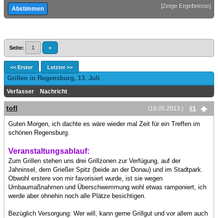
[
Zeige Ergebnisse
]
Seite:
1
»
<< Erster
Letzter >>
Grillen in Regensburg, 13. Juli
Verfasser
Nachricht
tofl
(16.05.2013 )
#1
Guten Morgen, ich dachte es wäre wieder mal Zeit für ein Treffen im
schönen Regensburg.
Veranstaltungsablauf:
Zum Grillen stehen uns drei Grillzonen zur Verfügung, auf der
Jahninsel, dem Grießer Spitz (beide an der Donau) und im Stadtpark.
Obwohl erstere von mir favorisiert wurde, ist sie wegen
Umbaumaßnahmen und Überschwemmung wohl etwas ramponiert, ich
werde aber ohnehin noch alle Plätze besichtigen.
Bezüglich Versorgung: Wer will, kann gerne Grillgut und vor allem auch