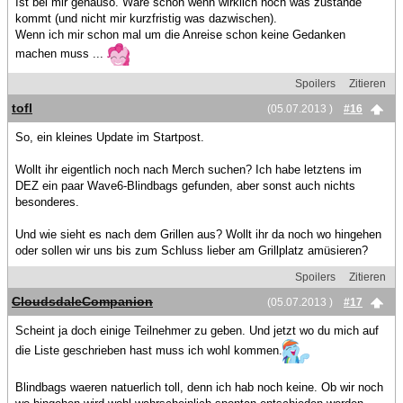
Ist bei mir genauso. Wäre schön wenn wirklich noch was zustande
kommt (und nicht mir kurzfristig was dazwischen).
Wenn ich mir schon mal um die Anreise schon keine Gedanken
machen muss ...
Spoilers
Zitieren
tofl
(05.07.2013 )
#16
So, ein kleines Update im Startpost.
Wollt ihr eigentlich noch nach Merch suchen? Ich habe letztens im
DEZ ein paar Wave6-Blindbags gefunden, aber sonst auch nichts
besonderes.
Und wie sieht es nach dem Grillen aus? Wollt ihr da noch wo hingehen
oder sollen wir uns bis zum Schluss lieber am Grillplatz amüsieren?
Spoilers
Zitieren
CloudsdaleCompanion
(05.07.2013 )
#17
Scheint ja doch einige Teilnehmer zu geben. Und jetzt wo du mich auf
die Liste geschrieben hast muss ich wohl kommen.
Blindbags waeren natuerlich toll, denn ich hab noch keine. Ob wir noch