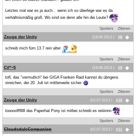
Letztes mal war es ja auch... wenn ich so überlege war es da
verhältnismäßig groß. Wo sind sie denn alle hin die Leute?
Spoilers
Zitieren
Zeuge der Unity
(18.06.2013 )
#8
schreib mich fürn 13.7 rein alter
Spoilers
Zitieren
C#*~5
(19.06.2013 )
#9
tofl, das "vermutlich" bei GIGA Franken Raid kannst du übrigens
streichen, der 20. Juli ist mittlerweile sicher.
Spoilers
Zitieren
Zeuge der Unity
(02.07.2013 )
#10
toooooffflllll das Paperhat Pony ist mitbei schreib es reiiiinnn
Spoilers
Zitieren
CloudsdaleCompanion
(02.07.2013 )
#11