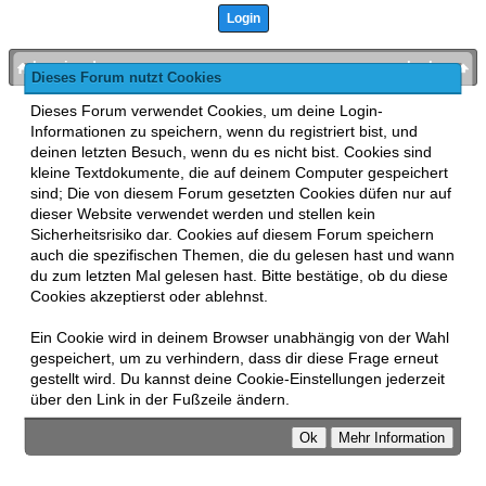
bronies.de
nach oben
Dieses Forum nutzt Cookies
Powered by
MyBB
, mobile Fassung:
MyBB GoMobile
.
Dieses Forum verwendet Cookies, um deine Login-
Zur Desktop-Version wechseln
Informationen zu speichern, wenn du registriert bist, und
This forum uses
Lukasz Tkacz
MyBB addons.
deinen letzten Besuch, wenn du es nicht bist. Cookies sind
kleine Textdokumente, die auf deinem Computer gespeichert
sind; Die von diesem Forum gesetzten Cookies düfen nur auf
dieser Website verwendet werden und stellen kein
Sicherheitsrisiko dar. Cookies auf diesem Forum speichern
auch die spezifischen Themen, die du gelesen hast und wann
du zum letzten Mal gelesen hast. Bitte bestätige, ob du diese
Cookies akzeptierst oder ablehnst.
Ein Cookie wird in deinem Browser unabhängig von der Wahl
gespeichert, um zu verhindern, dass dir diese Frage erneut
gestellt wird. Du kannst deine Cookie-Einstellungen jederzeit
über den Link in der Fußzeile ändern.