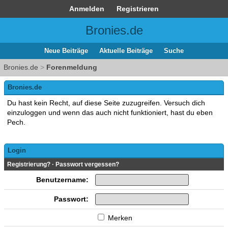
Anmelden
Registrieren
Bronies.de
Neue Beiträge
Aktuelle Beiträge
Suche
Bronies.de
>
Forenmeldung
Bronies.de
Du hast kein Recht, auf diese Seite zuzugreifen. Versuch dich
einzuloggen und wenn das auch nicht funktioniert, hast du eben
Pech.
Login
Registrierung?
·
Passwort vergessen?
Benutzername:
Passwort:
Merken