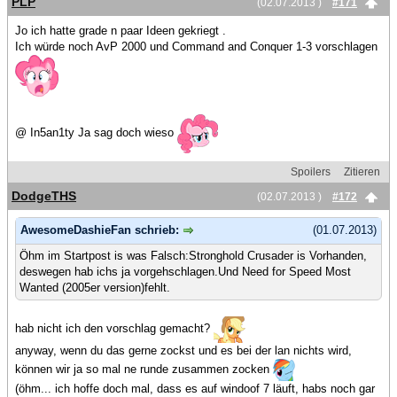
PLP
(02.07.2013 )
#171
Jo ich hatte grade n paar Ideen gekriegt .
Ich würde noch AvP 2000 und Command and Conquer 1-3 vorschlagen
@ In5an1ty Ja sag doch wieso
Spoilers
Zitieren
DodgeTHS
(02.07.2013 )
#172
AwesomeDashieFan schrieb:
(01.07.2013)
Öhm im Startpost is was Falsch:Stronghold Crusader is Vorhanden,
deswegen hab ichs ja vorgehschlagen.Und Need for Speed Most
Wanted (2005er version)fehlt.
hab nicht ich den vorschlag gemacht?
anyway, wenn du das gerne zockst und es bei der lan nichts wird,
können wir ja so mal ne runde zusammen zocken
(öhm... ich hoffe doch mal, dass es auf windoof 7 läuft, habs noch gar