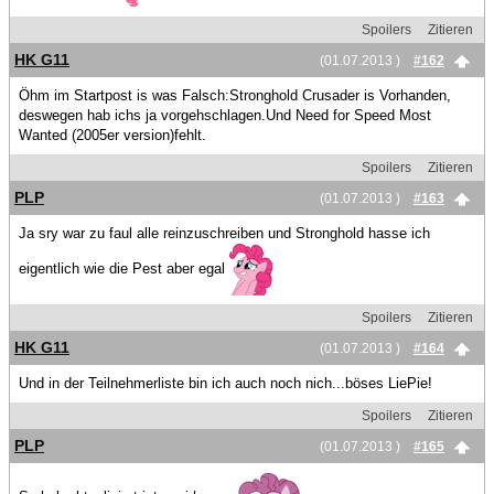
Spoilers
Zitieren
HK G11
(01.07.2013 )
#162
Öhm im Startpost is was Falsch:Stronghold Crusader is Vorhanden,
deswegen hab ichs ja vorgehschlagen.Und Need for Speed Most
Wanted (2005er version)fehlt.
Spoilers
Zitieren
PLP
(01.07.2013 )
#163
Ja sry war zu faul alle reinzuschreiben und Stronghold hasse ich
eigentlich wie die Pest aber egal
Spoilers
Zitieren
HK G11
(01.07.2013 )
#164
Und in der Teilnehmerliste bin ich auch noch nich...böses LiePie!
Spoilers
Zitieren
PLP
(01.07.2013 )
#165