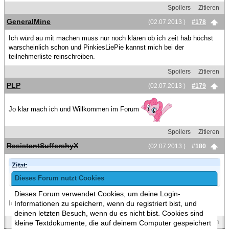
Spoilers
Zitieren
GeneralMine
(02.07.2013 )
#178
Ich würd au mit machen muss nur noch klären ob ich zeit hab höchst
warscheinlich schon und PinkiesLiePie kannst mich bei der
teilnehmerliste reinschreiben.
Spoilers
Zitieren
PLP
(02.07.2013 )
#179
Jo klar mach ich und Willkommen im Forum
Spoilers
Zitieren
ResistantSuffershyX
(02.07.2013 )
#180
Zitat:
Dieses Forum nutzt Cookies
@ In5an1ty Ja sag doch wieso [Bild: cl-pp-concern.png]
Dieses Forum verwendet Cookies, um deine Login-
Informationen zu speichern, wenn du registriert bist, und
Ich glaub der selbe Grund warum du kein Stronghold magst
deinen letzten Besuch, wenn du es nicht bist. Cookies sind
Spoilers
Zitieren
kleine Textdokumente, die auf deinem Computer gespeichert