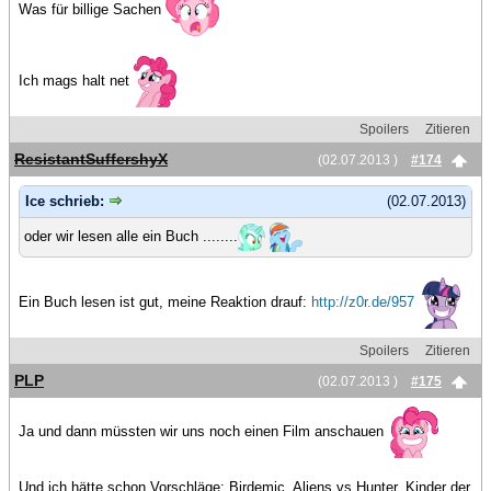
Was für billige Sachen
Ich mags halt net
Spoilers
Zitieren
ResistantSuffershyX
(02.07.2013 )
#174
Ice schrieb:
(02.07.2013)
oder wir lesen alle ein Buch ........
Ein Buch lesen ist gut, meine Reaktion drauf:
http://z0r.de/957
Spoilers
Zitieren
PLP
(02.07.2013 )
#175
Ja und dann müssten wir uns noch einen Film anschauen
Und ich hätte schon Vorschläge: Birdemic, Aliens vs Hunter, Kinder der