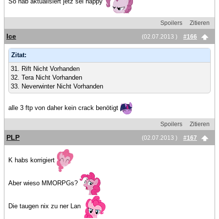
So hab aktualisiert jetz sei happy
Spoilers
Zitieren
Ice
(02.07.2013 )
#166
Zitat:
31. Rift Nicht Vorhanden
32. Tera Nicht Vorhanden
33. Neverwinter Nicht Vorhanden
alle 3 ftp von daher kein crack benötigt
Spoilers
Zitieren
PLP
(02.07.2013 )
#167
K habs korrigiert
Aber wieso MMORPGs?
Die taugen nix zu ner Lan