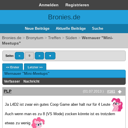
Anmelden
Registrieren
Bronies.de
Neue Beiträge
Aktuelle Beiträge
Suche
Bronies.de
>
Bronytum
>
Treffen
>
Süden
>
Wernauer "Mini-
Meetups"
Seite:
«
9
»
▼
<< Erster
Letzter >>
Wernauer "Mini-Meetups"
Verfasser
Nachricht
PLP
(01.07.2013 )
#161
Ja L4D2 ist zwar ein gutes Coop Game aber halt nur für 4 Leute
Auch wenn man es zu 8 (VS Mode) zocken könnte ist es trotzdem
etwas zu wenig