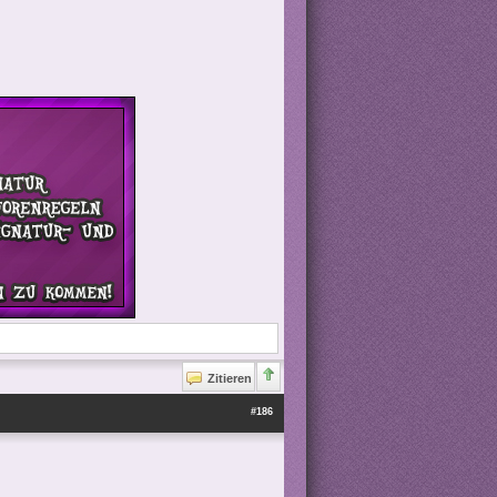
Zitieren
#186