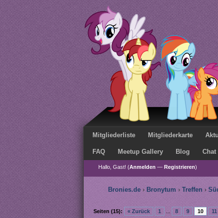
Mitgliederliste
Mitgliederkarte
Aktu
FAQ
Meetup Gallery
Blog
Chat
Hallo, Gast! (
Anmelden
—
Registrieren
)
Bronies.de
›
Bronytum
›
Treffen
›
Sü
Seiten (15):
« Zurück
1
...
8
9
10
11