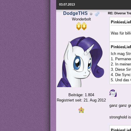
03.07.2013
DodgeTHS
RE: Diverse Tr
Wonderbolt
PinkiesLie
Was für bil
PinkiesLie
Ich mag Str
1. Permanen
2. In meinen
3. Diese Si
4. Die Sync
5. Und das
Beiträge: 1.804
Registriert seit: 21. Aug 2012
ganz ganz gr
stronghold i
PinkiesLie