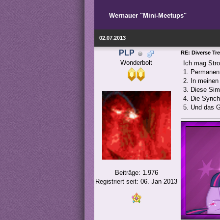
Wernauer "Mini-Meetups"
02.07.2013
PLP
RE: Diverse Tr
Wonderbolt
Ich mag Stron
1. Permanent
2. In meinen 
3. Diese Sim
4. Die Synchr
5. Und das 
Beiträge: 1.976
Registriert seit: 06. Jan 2013