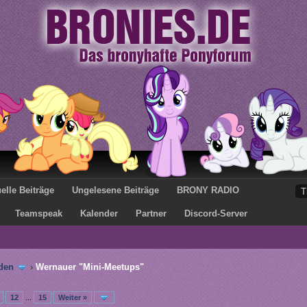
elle Beiträge
Ungelesene Beiträge
BRONY RADIO
Teamspeak
Kalender
Partner
Discord-Server
den
›
Wernauer "Mini-Meetups"
12
...
15
Weiter »