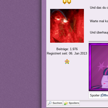
Und das du d
Warte mal k
Und überhaup
Beiträge: 1.976
Registriert seit: 06. Jan 2013
Spoiler
(Öffn
Suchen
Spoilers