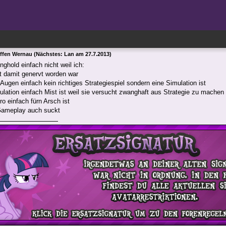
effen Wernau (Nächstes: Lan am 27.7.2013)
ghold einfach nicht weil ich:
 damit genervt worden war
Augen einfach kein richtiges Strategiespiel sondern eine Simulation ist
ulation einfach Mist ist weil sie versucht zwanghaft aus Strategie zu machen
o einfach fürn Arsch ist
Gameplay auch suckt