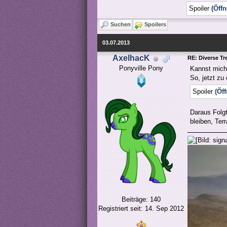
Spoiler
(Öffn
Suchen
Spoilers
03.07.2013
AxelhacK
RE: Diverse Tr
Ponyville Pony
Kannst mich
So, jetzt z
Spoiler
(Öf
Daraus Folgt:
bleiben, Ter
Beiträge: 140
Registriert seit: 14. Sep 2012