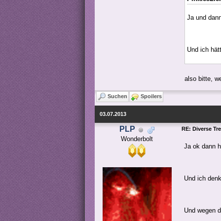
Ja und dan
Und ich hät
also bitte, 
Suchen
Spoilers
03.07.2013
PLP
RE: Diverse Tr
Wonderbolt
Ja ok dann h
Und ich den
Und wegen d