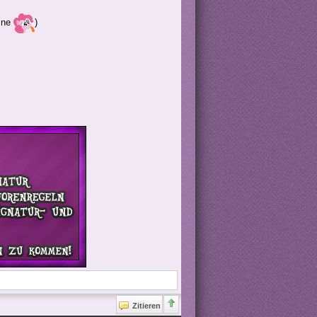
hcne
)
Zitieren