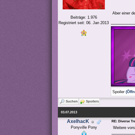
Aber einer 
Beiträge: 1.976
Registriert seit: 06. Jan 2013
Spoiler
(Öffn
Suchen
Spoilers
03.07.2013
AxelhacK
RE: Diverse Tr
Ponyville Pony
Weitere vor