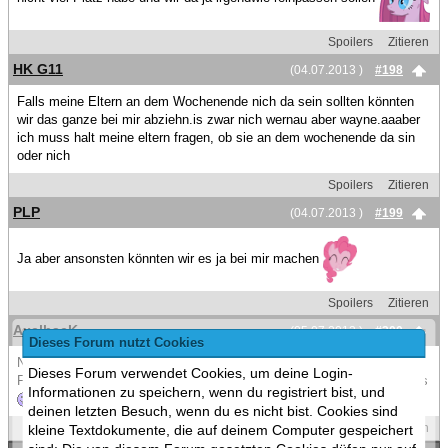
Spoilers
Zitieren
HK G11
(04.07.2013 )
#198
Falls meine Eltern an dem Wochenende nich da sein sollten könnten
wir das ganze bei mir abziehn.is zwar nich wernau aber wayne.aaaber
ich muss halt meine eltern fragen, ob sie an dem wochenende da sin
oder nich
Spoilers
Zitieren
PLP
(04.07.2013 )
#199
Ja aber ansonsten könnten wir es ja bei mir machen
Spoilers
Zitieren
AxelhacK
(05.07.2013 )
#200
Dieses Forum nutzt Cookies
Nice! Danke Jungs für die Vorschläge
Dieses Forum verwendet Cookies, um deine Login-
Für Soft & allgemein Games könnt ihr euch an mich wenden. Hab alles
Informationen zu speichern, wenn du registriert bist, und
deinen letzten Besuch, wenn du es nicht bist. Cookies sind
Spoilers
Zitieren
kleine Textdokumente, die auf deinem Computer gespeichert