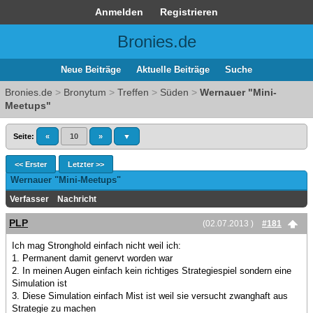
Anmelden
Registrieren
Bronies.de
Neue Beiträge
Aktuelle Beiträge
Suche
Bronies.de
>
Bronytum
>
Treffen
>
Süden
>
Wernauer "Mini-
Meetups"
Seite:
«
10
»
▼
<< Erster
Letzter >>
Wernauer "Mini-Meetups"
Verfasser
Nachricht
PLP
(02.07.2013 )
#181
Ich mag Stronghold einfach nicht weil ich:
1. Permanent damit genervt worden war
2. In meinen Augen einfach kein richtiges Strategiespiel sondern eine
Simulation ist
3. Diese Simulation einfach Mist ist weil sie versucht zwanghaft aus
Strategie zu machen