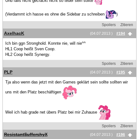
Und falls nicht gecrackt nicht so teuer sein sollte
(Verdammt ich hasse es ohne die Sidebar zu schreiben
)
Spoilers
Zitieren
AxelhacK
(04.07.2013 )
#194
Ich bin ggn Stronghold. Konnte nie, will nie^^
HL1 Coop heißt Sven Coop.
HL2 Coop heißt Synergy.
Spoilers
Zitieren
PLP
(04.07.2013 )
#195
Tja also wenn das jetzt mit den Games geklärt sein sollte sollten wir
uns mit den Platz beschäftigen
Weil ich hab grade net übers Platz bei mir Zuhause
Spoilers
Zitieren
ResistantSuffershyX
(04.07.2013 )
#196