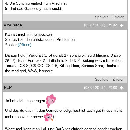
4. Die Synchro einfach fürn Arsch ist
5. Und das Gameplay auch suckt
Spoilers
Zitieren
AxelhacK
(03.07.2013 )
#182
Kannst mich mit reinpacken
So, jetzt zu den entstandenen Problemen.
Spoiler
(Öffnen)
Daraus Folgt: Warcraft 3, Starcraft 1 - solang wir zu 8 blieben, Diablo
2(!!!!!), Team Fortress 2, Battlefield 2, L4D 2 - solang wir zu 8. bleiben,
Terraria, CS:S, CS:GO, CS 1.6, Killing Floor, Serious Sam, Realm of
the mad god, WoW, Konsole
Spoilers
Zitieren
PLP
(03.07.2013 )
#183
Jo hab dich eingetragen
Und das du das mit den Games erledigt hast ist auch gut (muss nicht
mehr soooviel mahcne
)
Warte mal kann man LoL und DotA net einfach gegeneinander zocken