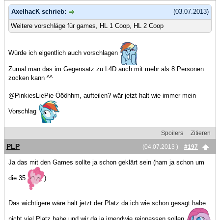
AxelhacK schrieb:
(03.07.2013)
Weitere vorschläge für games, HL 1 Coop, HL 2 Coop
Würde ich eigentlich auch vorschlagen
Zumal man das im Gegensatz zu L4D auch mit mehr als 8 Personen
zocken kann ^^
@PinkiesLiePie Öööhhm, aufteilen? wär jetzt halt wie immer mein
Vorschlag
Spoilers
Zitieren
PLP
(04.07.2013 )
#197
Ja das mit den Games sollte ja schon geklärt sein (ham ja schon um
die 35
)
Das wichtigere wäre halt jetzt der Platz da ich wie schon gesagt habe
nicht viel Platz habe und wir da ja irgendwie reinpassen sollen