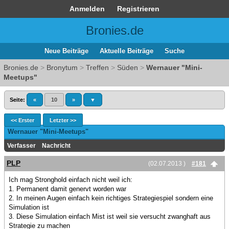
Anmelden
Registrieren
Bronies.de
Neue Beiträge
Aktuelle Beiträge
Suche
Bronies.de
>
Bronytum
>
Treffen
>
Süden
>
Wernauer "Mini-
Meetups"
Seite:
«
10
»
▼
<< Erster
Letzter >>
Wernauer "Mini-Meetups"
Verfasser
Nachricht
PLP
(02.07.2013 )
#181
Ich mag Stronghold einfach nicht weil ich:
1. Permanent damit genervt worden war
2. In meinen Augen einfach kein richtiges Strategiespiel sondern eine
Simulation ist
3. Diese Simulation einfach Mist ist weil sie versucht zwanghaft aus
Strategie zu machen