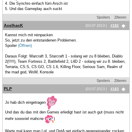
4. Die Synchro einfach fürn Arsch ist
5. Und das Gameplay auch suckt
Spoilers
Zitieren
AxelhacK
(03.07.2013 )
#182
Kannst mich mit reinpacken
So, jetzt zu den entstandenen Problemen.
Spoiler
(Öffnen)
Daraus Folgt: Warcraft 3, Starcraft 1 - solang wir zu 8 blieben, Diablo
2(!!!!!), Team Fortress 2, Battlefield 2, L4D 2 - solang wir zu 8. bleiben,
Terraria, CS:S, CS:GO, CS 1.6, Killing Floor, Serious Sam, Realm of
the mad god, WoW, Konsole
Spoilers
Zitieren
PLP
(03.07.2013 )
#183
Jo hab dich eingetragen
Und das du das mit den Games erledigt hast ist auch gut (muss nicht
mehr soooviel mahcne
)
Warte mal kann man LoL und DotA net einfach gegeneinander zocken