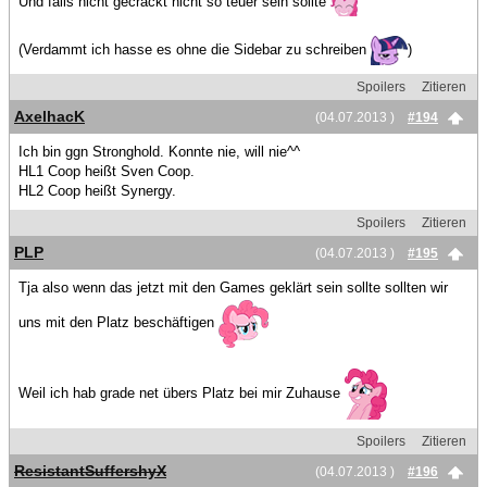
Und falls nicht gecrackt nicht so teuer sein sollte
(Verdammt ich hasse es ohne die Sidebar zu schreiben
)
Spoilers
Zitieren
AxelhacK
(04.07.2013 )
#194
Ich bin ggn Stronghold. Konnte nie, will nie^^
HL1 Coop heißt Sven Coop.
HL2 Coop heißt Synergy.
Spoilers
Zitieren
PLP
(04.07.2013 )
#195
Tja also wenn das jetzt mit den Games geklärt sein sollte sollten wir
uns mit den Platz beschäftigen
Weil ich hab grade net übers Platz bei mir Zuhause
Spoilers
Zitieren
ResistantSuffershyX
(04.07.2013 )
#196