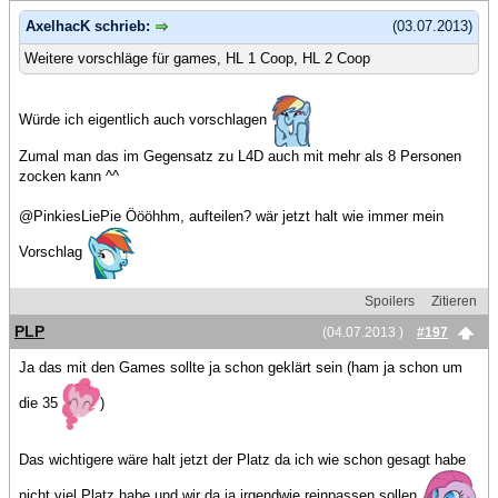
AxelhacK schrieb:
(03.07.2013)
Weitere vorschläge für games, HL 1 Coop, HL 2 Coop
Würde ich eigentlich auch vorschlagen
Zumal man das im Gegensatz zu L4D auch mit mehr als 8 Personen
zocken kann ^^
@PinkiesLiePie Öööhhm, aufteilen? wär jetzt halt wie immer mein
Vorschlag
Spoilers
Zitieren
PLP
(04.07.2013 )
#197
Ja das mit den Games sollte ja schon geklärt sein (ham ja schon um
die 35
)
Das wichtigere wäre halt jetzt der Platz da ich wie schon gesagt habe
nicht viel Platz habe und wir da ja irgendwie reinpassen sollen