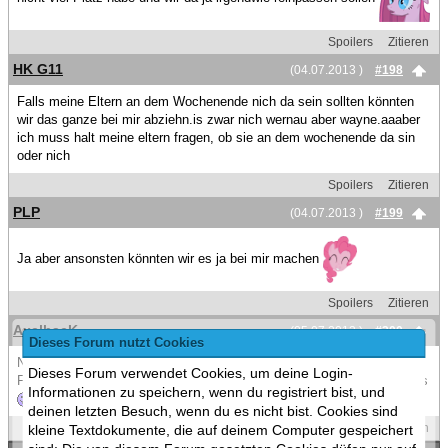
Spoilers
Zitieren
HK G11
(04.07.2013 )
#198
Falls meine Eltern an dem Wochenende nich da sein sollten könnten
wir das ganze bei mir abziehn.is zwar nich wernau aber wayne.aaaber
ich muss halt meine eltern fragen, ob sie an dem wochenende da sin
oder nich
Spoilers
Zitieren
PLP
(04.07.2013 )
#199
Ja aber ansonsten könnten wir es ja bei mir machen
Spoilers
Zitieren
AxelhacK
(05.07.2013 )
#200
Dieses Forum nutzt Cookies
Nice! Danke Jungs für die Vorschläge
Dieses Forum verwendet Cookies, um deine Login-
Für Soft & allgemein Games könnt ihr euch an mich wenden. Hab alles
Informationen zu speichern, wenn du registriert bist, und
deinen letzten Besuch, wenn du es nicht bist. Cookies sind
Spoilers
Zitieren
kleine Textdokumente, die auf deinem Computer gespeichert