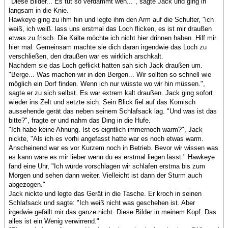
"Diese Bilder... Es tut so verdammt weh...", sagte Jack und ging in
langsam in die Knie.
Hawkeye ging zu ihm hin und legte ihm den Arm auf die Schulter, "ich
weiß, ich weiß. lass uns erstmal das Loch flicken, es ist mir draußen
etwas zu frisch. Die Kälte möchte ich nicht hier drinnen haben. Hilf mir
hier mal. Gemeinsam machte sie dich daran irgendwie das Loch zu
verschließen, den draußen war es wirklich arschkalt.
Nachdem sie das Loch geflickt hatten sah sich Jack draußen um.
"Berge... Was machen wir in den Bergen... Wir sollten so schnell wie
möglich ein Dorf finden. Wenn ich nur wüsste wo wir hin müssen.",
sagte er zu sich selbst. Es war extrem kalt draußen. Jack ging sofort
wieder ins Zelt und setzte sich. Sein Blick fiel auf das Komisch
aussehende gerät das neben seinem Schlafsack lag. "Und was ist das
bitte?", fragte er und nahm das Ding in die Hufe.
"Ich habe keine Ahnung. Ist es eigntlich immernoch warm?", Jack
nickte, "Als ich es vorhi angefasst hatte war es noch etwas warm.
Anscheinend war es vor Kurzem noch in Betrieb. Bevor wir wissen was
es kann wäre es mir lieber wenn du es erstmal liegen lässt." Hawkeye
fand eine Uhr, "Ich würde vorschlagen wir schlafen erstma bis zum
Morgen und sehen dann weiter. Vielleicht ist dann der Sturm auch
abgezogen."
Jack nickte und legte das Gerät in die Tasche. Er kroch in seinen
Schlafsack und sagte: "Ich weiß nicht was geschehen ist. Aber
irgedwie gefällt mir das ganze nicht. Diese Bilder in meinem Kopf. Das
alles ist ein Wenig verwirrend."