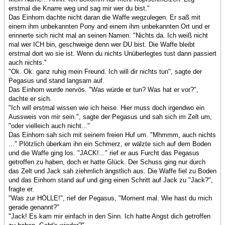
erstmal die Knarre weg und sag mir wer du bist."
Das Einhorn dachte nicht daran die Waffe wegzulegen. Er saß mit
einem ihm unbekannten Pony and einem ihm unbekannten Ort und er
erinnerte sich nicht mal an seinen Namen. "Nichts da. Ich weiß nicht
mal wer ICH bin, geschweige denn wer DU bist. Die Waffe bleibt
erstmal dort wo sie ist. Wenn du nichts Unüberlegtes tust dann passiert
auch nichts."
"Ok. Ok. ganz ruhig mein Freund. Ich will dir nichts tun", sagte der
Pegasus und stand langsam auf.
Das Einhorn wurde nervös. "Was würde er tun? Was hat er vor?",
dachte er sich.
"Ich will erstmal wissen wie ich heise. Hier muss doch irgendwo ein
Aussweis von mir sein.", sagte der Pegasus und sah sich im Zelt um,
"oder vielleich auch nicht..."
Das Einhorn sah sich mit seinem freien Huf um. "Mhmmm, auch nichts
..." Plötzlich überkam ihn ein Schmerz, er wälzte sich auf dem Boden
und die Waffe ging los. "JACK!..." rief er aus Furcht das Pegasus
getroffen zu haben, doch er hatte Glück. Der Schuss ging nur durch
das Zelt und Jack sah ziehmlich ängstlich aus. Die Waffe fiel zu Boden
und das Einhorn stand auf und ging einen Schritt auf Jack zu "Jack?",
fragte er.
"Was zur HÖLLE!", rief der Pegasus, "Moment mal. Wie hast du mich
gerade genannt?"
"Jack! Es kam mir einfach in den Sinn. Ich hatte Angst dich getroffen