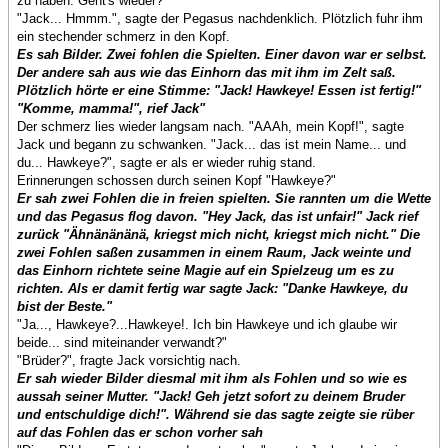
zu haben. Geht's wieder?"
"Jack... Hmmm.", sagte der Pegasus nachdenklich. Plötzlich fuhr ihm
ein stechender schmerz in den Kopf.
Es sah Bilder. Zwei fohlen die Spielten. Einer davon war er selbst.
Der andere sah aus wie das Einhorn das mit ihm im Zelt saß.
Plötzlich hörte er eine Stimme: "Jack! Hawkeye! Essen ist fertig!"
"Komme, mamma!", rief Jack"
Der schmerz lies wieder langsam nach. "AAAh, mein Kopf!", sagte
Jack und begann zu schwanken. "Jack... das ist mein Name... und
du... Hawkeye?", sagte er als er wieder ruhig stand.
Erinnerungen schossen durch seinen Kopf "Hawkeye?"
Er sah zwei Fohlen die in freien spielten. Sie rannten um die Wette
und das Pegasus flog davon. "Hey Jack, das ist unfair!" Jack rief
zurück "Ähnänänänä, kriegst mich nicht, kriegst mich nicht." Die
zwei Fohlen saßen zusammen in einem Raum, Jack weinte und
das Einhorn richtete seine Magie auf ein Spielzeug um es zu
richten. Als er damit fertig war sagte Jack: "Danke Hawkeye, du
bist der Beste."
"Ja..., Hawkeye?...Hawkeye!. Ich bin Hawkeye und ich glaube wir
beide... sind miteinander verwandt?"
"Brüder?", fragte Jack vorsichtig nach.
Er sah wieder Bilder diesmal mit ihm als Fohlen und so wie es
aussah seiner Mutter. "Jack! Geh jetzt sofort zu deinem Bruder
und entschuldige dich!". Während sie das sagte zeigte sie rüber
auf das Fohlen das er schon vorher sah