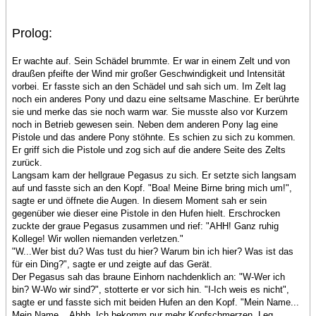
Prolog:
Er wachte auf. Sein Schädel brummte. Er war in einem Zelt und von
draußen pfeifte der Wind mir großer Geschwindigkeit und Intensität
vorbei. Er fasste sich an den Schädel und sah sich um. Im Zelt lag
noch ein anderes Pony und dazu eine seltsame Maschine. Er berührte
sie und merke das sie noch warm war. Sie musste also vor Kurzem
noch in Betrieb gewesen sein. Neben dem anderen Pony lag eine
Pistole und das andere Pony stöhnte. Es schien zu sich zu kommen.
Er griff sich die Pistole und zog sich auf die andere Seite des Zelts
zurück.
Langsam kam der hellgraue Pegasus zu sich. Er setzte sich langsam
auf und fasste sich an den Kopf. "Boa! Meine Birne bring mich um!",
sagte er und öffnete die Augen. In diesem Moment sah er sein
gegenüber wie dieser eine Pistole in den Hufen hielt. Erschrocken
zuckte der graue Pegasus zusammen und rief: "AHH! Ganz ruhig
Kollege! Wir wollen niemanden verletzen."
"W...Wer bist du? Was tust du hier? Warum bin ich hier? Was ist das
für ein Ding?", sagte er und zeigte auf das Gerät.
Der Pegasus sah das braune Einhorn nachdenklich an: "W-Wer ich
bin? W-Wo wir sind?", stotterte er vor sich hin. "I-Ich weis es nicht",
sagte er und fasste sich mit beiden Hufen an den Kopf. "Mein Name...
Mein Name... Ahhh. Ich bekomm nur mehr Kopfschmerzen. Leg