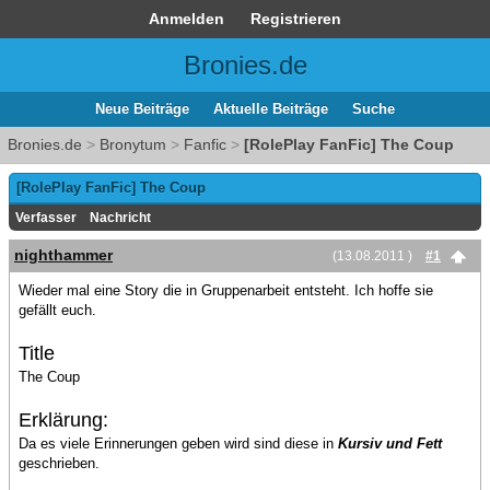
Anmelden
Registrieren
Bronies.de
Neue Beiträge
Aktuelle Beiträge
Suche
Bronies.de
>
Bronytum
>
Fanfic
>
[RolePlay FanFic] The Coup
[RolePlay FanFic] The Coup
Verfasser
Nachricht
nighthammer
(13.08.2011 )
#1
Wieder mal eine Story die in Gruppenarbeit entsteht. Ich hoffe sie
gefällt euch.
Title
The Coup
Erklärung:
Da es viele Erinnerungen geben wird sind diese in
Kursiv und Fett
geschrieben.