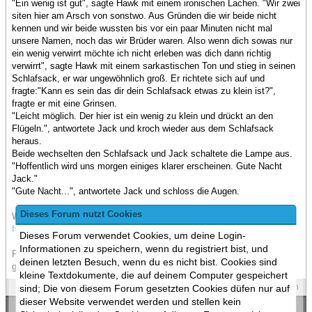
"Ein wenig ist gut", sagte Hawk mit einem ironischen Lachen. "Wir zwei
siten hier am Arsch von sonstwo. Aus Gründen die wir beide nicht
kennen und wir beide wussten bis vor ein paar Minuten nicht mal
unsere Namen, noch das wir Brüder waren. Also wenn dich sowas nur
ein wenig verwirrt möchte ich nicht erleben was dich dann richtig
verwirrt", sagte Hawk mit einem sarkastischen Ton und stieg in seinen
Schlafsack, er war ungewöhnlich groß. Er richtete sich auf und
fragte:"Kann es sein das dir dein Schlafsack etwas zu klein ist?",
fragte er mit eine Grinsen.
"Leicht möglich. Der hier ist ein wenig zu klein und drückt an den
Flügeln.", antwortete Jack und kroch wieder aus dem Schlafsack
heraus.
Beide wechselten den Schlafsack und Jack schaltete die Lampe aus.
"Hoffentlich wird uns morgen einiges klarer erscheinen. Gute Nacht
Jack."
"Gute Nacht...", antwortete Jack und schloss die Augen.
Dieses Forum nutzt Cookies
Weiter geht es hier:
http://www.ponyboard.de/viewtopic.php?
f=46&t=385
Dieses Forum verwendet Cookies, um deine Login-
Informationen zu speichern, wenn du registriert bist, und
Fortschitt wird jedes Wochenende als PDF und Google Docs Online
deinen letzten Besuch, wenn du es nicht bist. Cookies sind
gestellt.
kleine Textdokumente, die auf deinem Computer gespeichert
Spoilers
Zitieren
sind; Die von diesem Forum gesetzten Cookies düfen nur auf
dieser Website verwendet werden und stellen kein
«
Ein Thema zurück
|
Ein Thema vor
»