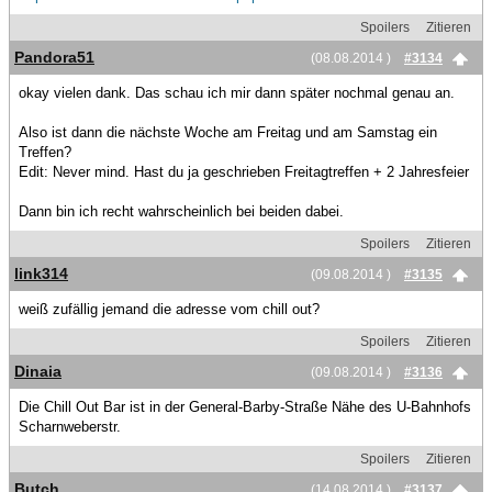
Spoilers
Zitieren
Pandora51
(08.08.2014 )
#3134
okay vielen dank. Das schau ich mir dann später nochmal genau an.
Also ist dann die nächste Woche am Freitag und am Samstag ein
Treffen?
Edit: Never mind. Hast du ja geschrieben Freitagtreffen + 2 Jahresfeier
Dann bin ich recht wahrscheinlich bei beiden dabei.
Spoilers
Zitieren
link314
(09.08.2014 )
#3135
weiß zufällig jemand die adresse vom chill out?
Spoilers
Zitieren
Dinaia
(09.08.2014 )
#3136
Die Chill Out Bar ist in der General-Barby-Straße Nähe des U-Bahnhofs
Scharnweberstr.
Spoilers
Zitieren
Butch
(14.08.2014 )
#3137