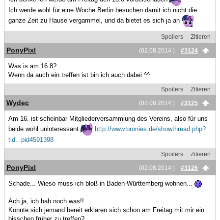
Ich werde wohl für eine Woche Berlin besuchen damit ich nicht die
ganze Zeit zu Hause vergammel, und da bietet es sich ja an
Spoilers
Zitieren
PonyPixl
(02.08.2014 )
#3124
Was is am 16.8?
Wenn da auch ein treffen ist bin ich auch dabei ^^
Spoilers
Zitieren
Wydec
(02.08.2014 )
#3125
Am 16. ist scheinbar Mitgliederversammlung des Vereins, also für uns
beide wohl uninteressant
http://www.bronies.de/showthread.php?
tid...pid4591398
Spoilers
Zitieren
PonyPixl
(02.08.2014 )
#3126
Schade... Wieso muss ich bloß in Baden-Württemberg wohnen...
Ach ja, ich hab noch was!!
Könnte sich jemand bereit erklären sich schon am Freitag mit mir ein
bisschen früher zu treffen?