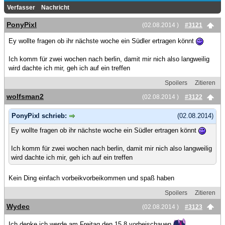
Verfasser
Nachricht
PonyPixl
(02.08.2014 )
#3121
Ey wollte fragen ob ihr nächste woche ein Südler ertragen könnt
Ich komm für zwei wochen nach berlin, damit mir nich also langweilig
wird dachte ich mir, geh ich auf ein treffen
Spoilers
Zitieren
wolfsman2
(02.08.2014 )
#3122
PonyPixl schrieb:
(02.08.2014)
Ey wollte fragen ob ihr nächste woche ein Südler ertragen könnt
Ich komm für zwei wochen nach berlin, damit mir nich also langweilig
wird dachte ich mir, geh ich auf ein treffen
Kein Ding einfach vorbeikvorbeikommen und spaß haben
Spoilers
Zitieren
Wydec
(02.08.2014 )
#3123
Ich denke ich werde am Freitag den 15.8 vorbeischauen