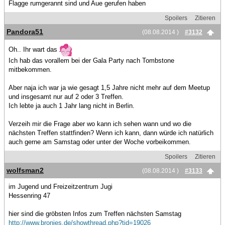
Flagge rumgerannt sind und Aue gerufen haben
Spoilers
Zitieren
Pandora51
(08.08.2014 )
#3132
Oh.. Ihr wart das
Ich hab das vorallem bei der Gala Party nach Tombstone
mitbekommen.
Aber naja ich war ja wie gesagt 1,5 Jahre nicht mehr auf dem Meetup
und insgesamt nur auf 2 oder 3 Treffen.
Ich lebte ja auch 1 Jahr lang nicht in Berlin.
Verzeih mir die Frage aber wo kann ich sehen wann und wo die
nächsten Treffen stattfinden? Wenn ich kann, dann würde ich natürlich
auch gerne am Samstag oder unter der Woche vorbeikommen.
Spoilers
Zitieren
wolfsman2
(08.08.2014 )
#3133
im Jugend und Freizeitzentrum Jugi
Hessenring 47
hier sind die gröbsten Infos zum Treffen nächsten Samstag
http://www.bronies.de/showthread.php?tid=19026