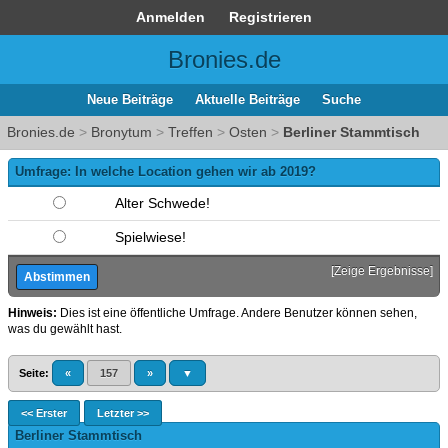
Anmelden
Registrieren
Bronies.de
Neue Beiträge
Aktuelle Beiträge
Suche
Bronies.de
>
Bronytum
>
Treffen
>
Osten
>
Berliner Stammtisch
Umfrage: In welche Location gehen wir ab 2019?
Alter Schwede!
Spielwiese!
[
Zeige Ergebnisse
]
Hinweis:
Dies ist eine öffentliche Umfrage. Andere Benutzer können sehen,
was du gewählt hast.
Seite:
«
157
»
▼
<< Erster
Letzter >>
Berliner Stammtisch