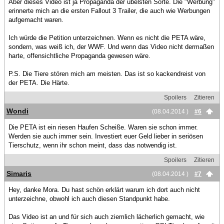
Aber dieses Video ist ja Propaganda der übelsten Sorte. Die "Werbung"
erinnerte mich an die ersten Fallout 3 Trailer, die auch wie Werbungen
aufgemacht waren.
Ich würde die Petition unterzeichnen. Wenn es nicht die PETA wäre,
sondern, was weiß ich, der WWF. Und wenn das Video nicht dermaßen
harte, offensichtliche Propaganda gewesen wäre.
P.S. Die Tiere stören mich am meisten. Das ist so kackendreist von
der PETA. Die Härte.
Spoilers
Zitieren
Wondi
(08.04.2014 )
#6
Die PETA ist ein riesen Haufen Scheiße. Waren sie schon immer.
Werden sie auch immer sein. Investiert euer Geld lieber in seriösen
Tierschutz, wenn ihr schon meint, dass das notwendig ist.
Spoilers
Zitieren
Simaris
(08.04.2014 )
#7
Hey, danke Mora. Du hast schön erklärt warum ich dort auch nicht
unterzeichne, obwohl ich auch diesen Standpunkt habe.
Das Video ist an und für sich auch ziemlich lächerlich gemacht, wie