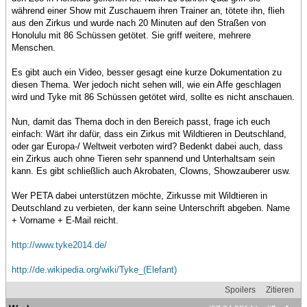
während einer Show mit Zuschauern ihren Trainer an, tötete ihn, flieh
aus den Zirkus und wurde nach 20 Minuten auf den Straßen von
Honolulu mit 86 Schüssen getötet. Sie griff weitere, mehrere
Menschen.
Es gibt auch ein Video, besser gesagt eine kurze Dokumentation zu
diesen Thema. Wer jedoch nicht sehen will, wie ein Affe geschlagen
wird und Tyke mit 86 Schüssen getötet wird, sollte es nicht anschauen.
Nun, damit das Thema doch in den Bereich passt, frage ich euch
einfach: Wärt ihr dafür, dass ein Zirkus mit Wildtieren in Deutschland,
oder gar Europa-/ Weltweit verboten wird? Bedenkt dabei auch, dass
ein Zirkus auch ohne Tieren sehr spannend und Unterhaltsam sein
kann. Es gibt schließlich auch Akrobaten, Clowns, Showzauberer usw.
Wer PETA dabei unterstützen möchte, Zirkusse mit Wildtieren in
Deutschland zu verbieten, der kann seine Unterschrift abgeben. Name
+ Vorname + E-Mail reicht.
http://www.tyke2014.de/
http://de.wikipedia.org/wiki/Tyke_(Elefant)
Spoilers
Zitieren