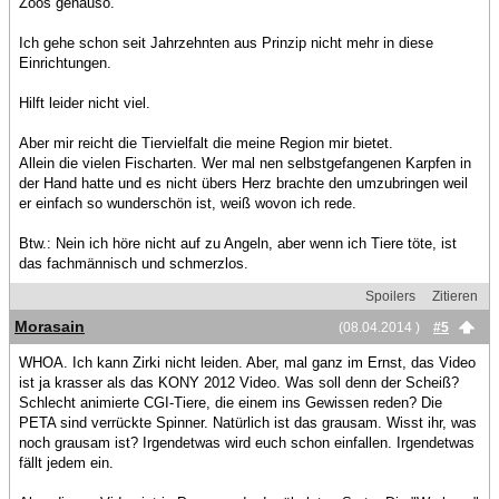
Zoos genauso.
Ich gehe schon seit Jahrzehnten aus Prinzip nicht mehr in diese
Einrichtungen.
Hilft leider nicht viel.
Aber mir reicht die Tiervielfalt die meine Region mir bietet.
Allein die vielen Fischarten. Wer mal nen selbstgefangenen Karpfen in
der Hand hatte und es nicht übers Herz brachte den umzubringen weil
er einfach so wunderschön ist, weiß wovon ich rede.
Btw.: Nein ich höre nicht auf zu Angeln, aber wenn ich Tiere töte, ist
das fachmännisch und schmerzlos.
Spoilers
Zitieren
Morasain
(08.04.2014 )
#5
WHOA. Ich kann Zirki nicht leiden. Aber, mal ganz im Ernst, das Video
ist ja krasser als das KONY 2012 Video. Was soll denn der Scheiß?
Schlecht animierte CGI-Tiere, die einem ins Gewissen reden? Die
PETA sind verrückte Spinner. Natürlich ist das grausam. Wisst ihr, was
noch grausam ist? Irgendetwas wird euch schon einfallen. Irgendetwas
fällt jedem ein.