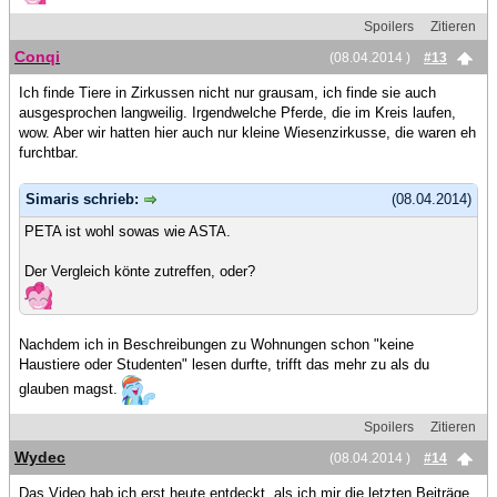
Spoilers
Zitieren
Conqi
(08.04.2014 )
#13
Ich finde Tiere in Zirkussen nicht nur grausam, ich finde sie auch
ausgesprochen langweilig. Irgendwelche Pferde, die im Kreis laufen,
wow. Aber wir hatten hier auch nur kleine Wiesenzirkusse, die waren eh
furchtbar.
Simaris schrieb:
(08.04.2014)
PETA ist wohl sowas wie ASTA.
Der Vergleich könte zutreffen, oder?
Nachdem ich in Beschreibungen zu Wohnungen schon "keine
Haustiere oder Studenten" lesen durfte, trifft das mehr zu als du
glauben magst.
Spoilers
Zitieren
Wydec
(08.04.2014 )
#14
Das Video hab ich erst heute entdeckt, als ich mir die letzten Beiträge