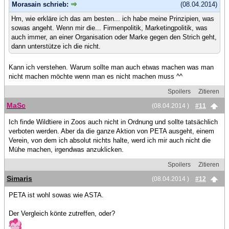
Morasain schrieb:
(08.04.2014)
Hm, wie erkläre ich das am besten... ich habe meine Prinzipien, was
sowas angeht. Wenn mir die... Firmenpolitik, Marketingpolitik, was
auch immer, an einer Organisation oder Marke gegen den Strich geht,
dann unterstütze ich die nicht.
Kann ich verstehen. Warum sollte man auch etwas machen was man
nicht machen möchte wenn man es nicht machen muss ^^
Spoilers
Zitieren
MaSc
(08.04.2014 )
#11
Ich finde Wildtiere in Zoos auch nicht in Ordnung und sollte tatsächlich
verboten werden. Aber da die ganze Aktion von PETA ausgeht, einem
Verein, von dem ich absolut nichts halte, werd ich mir auch nicht die
Mühe machen, irgendwas anzuklicken.
Spoilers
Zitieren
Simaris
(08.04.2014 )
#12
PETA ist wohl sowas wie ASTA.
Der Vergleich könte zutreffen, oder?