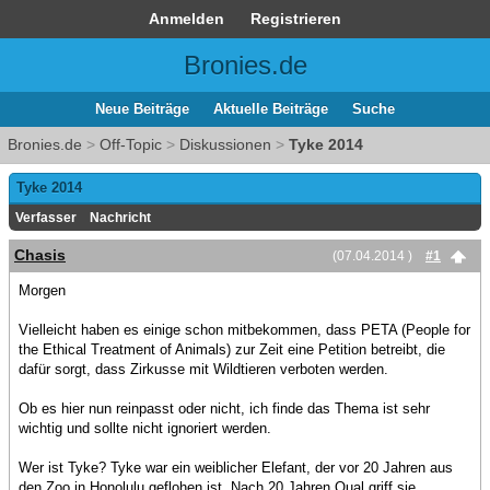
Anmelden
Registrieren
Bronies.de
Neue Beiträge
Aktuelle Beiträge
Suche
Bronies.de
>
Off-Topic
>
Diskussionen
>
Tyke 2014
Tyke 2014
Verfasser
Nachricht
Chasis
(07.04.2014 )
#1
Morgen
Vielleicht haben es einige schon mitbekommen, dass PETA (People for
the Ethical Treatment of Animals) zur Zeit eine Petition betreibt, die
dafür sorgt, dass Zirkusse mit Wildtieren verboten werden.
Ob es hier nun reinpasst oder nicht, ich finde das Thema ist sehr
wichtig und sollte nicht ignoriert werden.
Wer ist Tyke? Tyke war ein weiblicher Elefant, der vor 20 Jahren aus
den Zoo in Honolulu geflohen ist. Nach 20 Jahren Qual griff sie