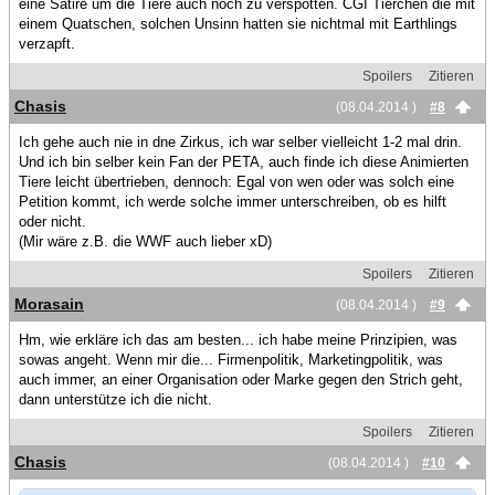
eine Satire um die Tiere auch noch zu verspotten. CGI Tierchen die mit
einem Quatschen, solchen Unsinn hatten sie nichtmal mit Earthlings
verzapft.
Spoilers
Zitieren
Chasis
(08.04.2014 )
#8
Ich gehe auch nie in dne Zirkus, ich war selber vielleicht 1-2 mal drin.
Und ich bin selber kein Fan der PETA, auch finde ich diese Animierten
Tiere leicht übertrieben, dennoch: Egal von wen oder was solch eine
Petition kommt, ich werde solche immer unterschreiben, ob es hilft
oder nicht.
(Mir wäre z.B. die WWF auch lieber xD)
Spoilers
Zitieren
Morasain
(08.04.2014 )
#9
Hm, wie erkläre ich das am besten... ich habe meine Prinzipien, was
sowas angeht. Wenn mir die... Firmenpolitik, Marketingpolitik, was
auch immer, an einer Organisation oder Marke gegen den Strich geht,
dann unterstütze ich die nicht.
Spoilers
Zitieren
Chasis
(08.04.2014 )
#10