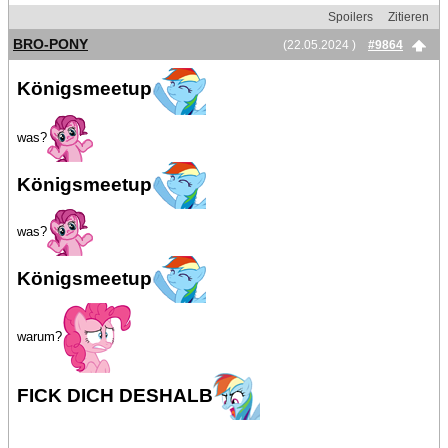
Spoilers
Zitieren
BRO-PONY
(22.05.2024 )
#9864
Königsmeetup
was?
Königsmeetup
was?
Königsmeetup
warum?
FICK DICH DESHALB