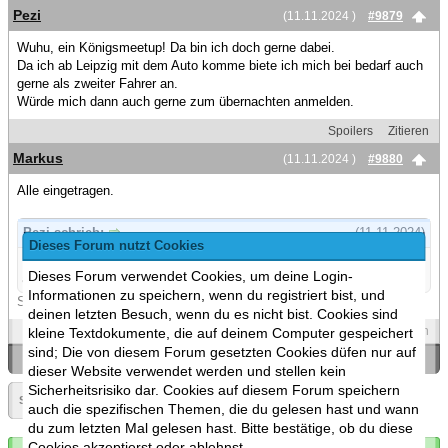
Pezi
(11.11.2024 )
#9879
Wuhu, ein Königsmeetup! Da bin ich doch gerne dabei.
Da ich ab Leipzig mit dem Auto komme biete ich mich bei bedarf auch
gerne als zweiter Fahrer an.
Würde mich dann auch gerne zum übernachten anmelden.
Spoilers
Zitieren
Markus
(11.11.2024 )
#9880
Alle eingetragen.
Pezi schrieb:
(11.11.2024)
Dieses Forum nutzt Cookies
Da ich ab Leipzig mit dem Auto komme biete ich mich bei bedarf
Dieses Forum verwendet Cookies, um deine Login-
auch gerne als zweiter Fahrer an.
Informationen zu speichern, wenn du registriert bist, und
Sehr gut. Vielen Dank!
deinen letzten Besuch, wenn du es nicht bist. Cookies sind
Spoilers
Zitieren
kleine Textdokumente, die auf deinem Computer gespeichert
sind; Die von diesem Forum gesetzten Cookies düfen nur auf
«
Ein Thema zurück
|
Ein Thema vor
»
dieser Website verwendet werden und stellen kein
Sicherheitsrisiko dar. Cookies auf diesem Forum speichern
Seite:
«
494
»
▼
auch die spezifischen Themen, die du gelesen hast und wann
du zum letzten Mal gelesen hast. Bitte bestätige, ob du diese
Cookies akzeptierst oder ablehnst.