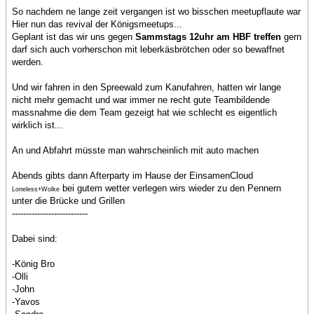
So nachdem ne lange zeit vergangen ist wo bisschen meetupflaute war
Hier nun das revival der Königsmeetups...
Geplant ist das wir uns gegen
Sammstags 12uhr am HBF treffen
gern
darf sich auch vorherschon mit leberkäsbrötchen oder so bewaffnet
werden.
Und wir fahren in den Spreewald zum Kanufahren, hatten wir lange
nicht mehr gemacht und war immer ne recht gute Teambildende
massnahme die dem Team gezeigt hat wie schlecht es eigentlich
wirklich ist...
An und Abfahrt müsste man wahrscheinlich mit auto machen
Abends gibts dann Afterparty im Hause der EinsamenCloud
bei gutem wetter verlegen wirs wieder zu den Pennern
Loneless+Wolke
unter die Brücke und Grillen
---------------------------
Dabei sind:
-König Bro
-Olli
-John
-Yavos