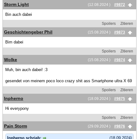
Storm Light
(12.08.2024 )
#9872
Bin auch dabei
Spoilers
Zitieren
Geschichtengeber Phil
(15.08.2024 )
#9873
Bim dabei
Spoilers
Zitieren
Wolke
(15.08.2024 )
#9874
Muh, bin auch dabei! :3
gesendet von meinem poco loco crazy shit ass Smartphone ultra X 69
Spoilers
Zitieren
Inpherno
(18.09.2024 )
#9875
Hi everypony
Spoilers
Zitieren
Pain Storm
(29.09.2024 )
#9876
Inpherno schrieb:
(18.09.2024)