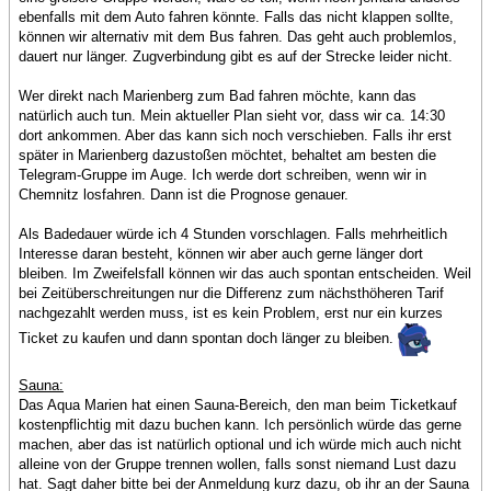
ebenfalls mit dem Auto fahren könnte. Falls das nicht klappen sollte,
können wir alternativ mit dem Bus fahren. Das geht auch problemlos,
dauert nur länger. Zugverbindung gibt es auf der Strecke leider nicht.
Wer direkt nach Marienberg zum Bad fahren möchte, kann das
natürlich auch tun. Mein aktueller Plan sieht vor, dass wir ca. 14:30
dort ankommen. Aber das kann sich noch verschieben. Falls ihr erst
später in Marienberg dazustoßen möchtet, behaltet am besten die
Telegram-Gruppe im Auge. Ich werde dort schreiben, wenn wir in
Chemnitz losfahren. Dann ist die Prognose genauer.
Als Badedauer würde ich 4 Stunden vorschlagen. Falls mehrheitlich
Interesse daran besteht, können wir aber auch gerne länger dort
bleiben. Im Zweifelsfall können wir das auch spontan entscheiden. Weil
bei Zeitüberschreitungen nur die Differenz zum nächsthöheren Tarif
nachgezahlt werden muss, ist es kein Problem, erst nur ein kurzes
Ticket zu kaufen und dann spontan doch länger zu bleiben.
Sauna:
Das Aqua Marien hat einen Sauna-Bereich, den man beim Ticketkauf
kostenpflichtig mit dazu buchen kann. Ich persönlich würde das gerne
machen, aber das ist natürlich optional und ich würde mich auch nicht
alleine von der Gruppe trennen wollen, falls sonst niemand Lust dazu
hat. Sagt daher bitte bei der Anmeldung kurz dazu, ob ihr an der Sauna