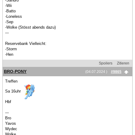
-Sandro
-Wii
-Batto
-Loneless
-Sep
-Wolke (Stösst abends dazu)
---
Reservebank Vielleicht:
-Storm
-Hen
Spoilers
Zitieren
BRO-PONY
(04.07.2024 )
#9865
Treffen
Sa 16uhr
Hbf
---
Bro
Yavos
Wydec
Wolke