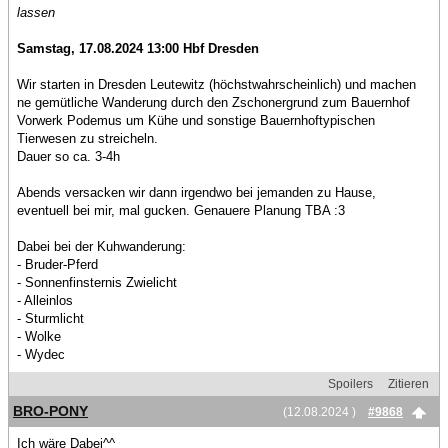
lassen
Samstag, 17.08.2024 13:00 Hbf Dresden
Wir starten in Dresden Leutewitz (höchstwahrscheinlich) und machen
ne gemütliche Wanderung durch den Zschonergrund zum Bauernhof
Vorwerk Podemus um Kühe und sonstige Bauernhoftypischen
Tierwesen zu streicheln.
Dauer so ca. 3-4h
Abends versacken wir dann irgendwo bei jemanden zu Hause,
eventuell bei mir, mal gucken. Genauere Planung TBA :3
Dabei bei der Kuhwanderung:
- Bruder-Pferd
- Sonnenfinsternis Zwielicht
- Alleinlos
- Sturmlicht
- Wolke
- Wydec
Spoilers
Zitieren
BRO-PONY
(12.08.2024 )
#9868
Ich wäre Dabei^^