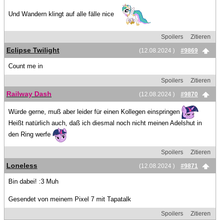
Und Wandern klingt auf alle fälle nice
Spoilers
Zitieren
Eclipse Twilight
(12.08.2024 )
#9869
Count me in
Spoilers
Zitieren
Railway Dash
(12.08.2024 )
#9870
Würde gerne, muß aber leider für einen Kollegen einspringen
Heißt natürlich auch, daß ich diesmal noch nicht meinen Adelshut in
den Ring werfe
Spoilers
Zitieren
Loneless
(12.08.2024 )
#9871
Bin dabei! :3 Muh
Gesendet von meinem Pixel 7 mit Tapatalk
Spoilers
Zitieren