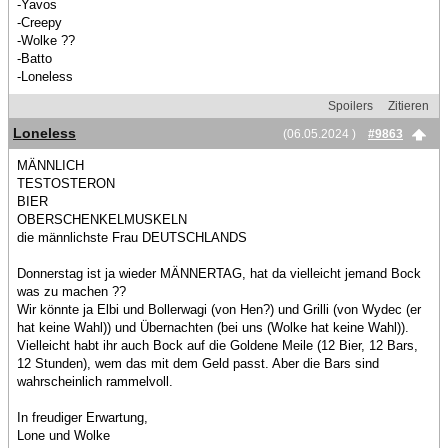
-Yavos
-Creepy
-Wolke ??
-Batto
-Loneless
Spoilers
Zitieren
Loneless
(06.05.2024 )
#9863
MÄNNLICH
TESTOSTERON
BIER
OBERSCHENKELMUSKELN
die männlichste Frau DEUTSCHLANDS
Donnerstag ist ja wieder MÄNNERTAG, hat da vielleicht jemand Bock
was zu machen ??
Wir könnte ja Elbi und Bollerwagi (von Hen?) und Grilli (von Wydec (er
hat keine Wahl)) und Übernachten (bei uns (Wolke hat keine Wahl)).
Vielleicht habt ihr auch Bock auf die Goldene Meile (12 Bier, 12 Bars,
12 Stunden), wem das mit dem Geld passt. Aber die Bars sind
wahrscheinlich rammelvoll.
In freudiger Erwartung,
Lone und Wolke