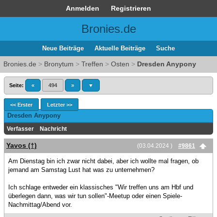
Anmelden
Registrieren
Bronies.de
Neue Beiträge
Aktuelle Beiträge
Suche
Bronies.de
>
Bronytum
>
Treffen
>
Osten
>
Dresden Anypony
Seite:
«
494
»
▼
<< Erster
Letzter >>
Dresden Anypony
Verfasser
Nachricht
Yavos (†)
(03.04.2024 )
#9861
Am Dienstag bin ich zwar nicht dabei, aber ich wollte mal fragen, ob
jemand am Samstag Lust hat was zu unternehmen?
Ich schlage entweder ein klassisches "Wir treffen uns am Hbf und
überlegen dann, was wir tun sollen"-Meetup oder einen Spiele-
Nachmittag/Abend vor.