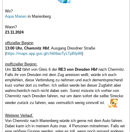
Wo?
Aqua Marien
in Marienberg.
Wann?
23.11.2024
offizieller Beginn
13:00 Uhr, Chemnitz Hbf
, Ausgang Dresdner Straße
(
https://maps.app.goo.gl/cNi69aoTyLTpBfp99
)
inoffizieller Beginn:
Um
11:52
fährt von Gleis 6 der
RE3 von Dresden Hbf
nach Chemnitz.
Falls ihr von Dresden mit dem Zug anreisen wollt, würde ich euch
empfehlen, diese Verbindung zu nehmen und euch dementsprechend
kurz vorher dort zu treffen. Ich selbst werde bei dieser Zugfahrt aber
wahrscheinlich noch nicht dabei sein. Sonst müsste ich vorher von
Chemnitz nach Dresden fahren, nur um dann sofort die selbe Strecke
wieder zurück zu fahren, was vermutlich wenig sinnvoll ist.
Weiterer Verlauf:
Von Chemnitz nach Marienberg würde ich gerne mit dem Auto fahren.
Dabei kann ich in meinem Auto max. 4 Personen mitnehmen. Falls wir
eine größere Gruppe werden, wäre es toll, wenn noch jemand anderes