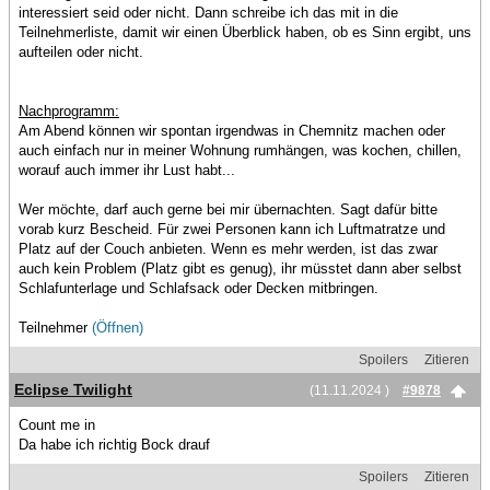
interessiert seid oder nicht. Dann schreibe ich das mit in die
Teilnehmerliste, damit wir einen Überblick haben, ob es Sinn ergibt, uns
aufteilen oder nicht.
Nachprogramm:
Am Abend können wir spontan irgendwas in Chemnitz machen oder
auch einfach nur in meiner Wohnung rumhängen, was kochen, chillen,
worauf auch immer ihr Lust habt...
Wer möchte, darf auch gerne bei mir übernachten. Sagt dafür bitte
vorab kurz Bescheid. Für zwei Personen kann ich Luftmatratze und
Platz auf der Couch anbieten. Wenn es mehr werden, ist das zwar
auch kein Problem (Platz gibt es genug), ihr müsstet dann aber selbst
Schlafunterlage und Schlafsack oder Decken mitbringen.
Teilnehmer
(Öffnen)
Spoilers
Zitieren
Eclipse Twilight
(11.11.2024 )
#9878
Count me in
Da habe ich richtig Bock drauf
Spoilers
Zitieren