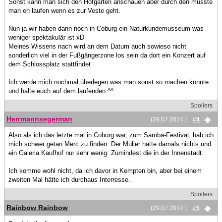
Sonst kann man sich den Hofgarten anschauen aber durch den müsste
man eh laufen wenn es zur Veste geht.
Nun ja wir haben dann noch in Coburg ein Naturkundemusseum was
weniger spektakulär ist xD
Meines Wissens nach wird an dem Datum auch sowieso nicht
sonderlich viel in der Fußgängerzone los sein da dort ein Konzert auf
dem Schlossplatz stattfindet
Ich werde mich nochmal überlegen was man sonst so machen könnte
und halte euch auf dem laufenden ^^
Spoilers
Herrmannsegerman
(29.07.2014 )
#4
Also als ich das letzte mal in Coburg war, zum Samba-Festival, hab ich
mich schwer getan Merc zu finden. Der Müller hatte damals nichts und
ein Galeria Kaufhof nur sehr wenig. Zumindest die in der Innenstadt.
Ich komme wohl nicht, da ich davor in Kempten bin, aber bei einem
zweiten Mal hätte ich durchaus Interresse.
Spoilers
Rainbow Rainbow
(29.07.2014 )
#5