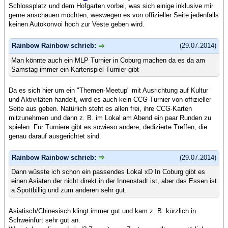
Schlossplatz und dem Hofgarten vorbei, was sich einige inklusive mir
gerne anschauen möchten, weswegen es von offizieller Seite jedenfalls
keinen Autokonvoi hoch zur Veste geben wird.
Rainbow Rainbow schrieb:
(29.07.2014)
Man könnte auch ein MLP Turnier in Coburg machen da es da am
Samstag immer ein Kartenspiel Turnier gibt
Da es sich hier um ein "Themen-Meetup" mit Ausrichtung auf Kultur
und Aktivitäten handelt, wird es auch kein CCG-Turnier von offizieller
Seite aus geben. Natürlich steht es allen frei, ihre CCG-Karten
mitzunehmen und dann z. B. im Lokal am Abend ein paar Runden zu
spielen. Für Turniere gibt es sowieso andere, dedizierte Treffen, die
genau darauf ausgerichtet sind.
Rainbow Rainbow schrieb:
(29.07.2014)
Dann wüsste ich schon ein passendes Lokal xD In Coburg gibt es
einen Asiaten der nicht direkt in der Innenstadt ist, aber das Essen ist
a Spottbillig und zum anderen sehr gut.
Asiatisch/Chinesisch klingt immer gut und kam z. B. kürzlich in
Schweinfurt sehr gut an.