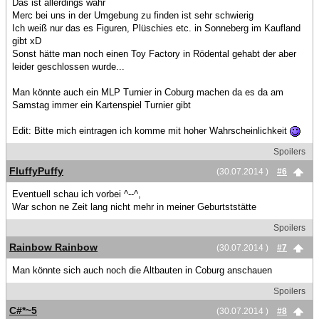
Das ist allerdings wahr
Merc bei uns in der Umgebung zu finden ist sehr schwierig
Ich weiß nur das es Figuren, Plüschies etc. in Sonneberg im Kaufland
gibt xD
Sonst hätte man noch einen Toy Factory in Rödental gehabt der aber
leider geschlossen wurde...
Man könnte auch ein MLP Turnier in Coburg machen da es da am
Samstag immer ein Kartenspiel Turnier gibt
Edit: Bitte mich eintragen ich komme mit hoher Wahrscheinlichkeit
Spoilers
FluffyPuffy
(30.07.2014 )
#6
Eventuell schau ich vorbei ^--^,
War schon ne Zeit lang nicht mehr in meiner Geburtststätte
Spoilers
Rainbow Rainbow
(30.07.2014 )
#7
Man könnte sich auch noch die Altbauten in Coburg anschauen
Spoilers
C#*~5
(30.07.2014 )
#8