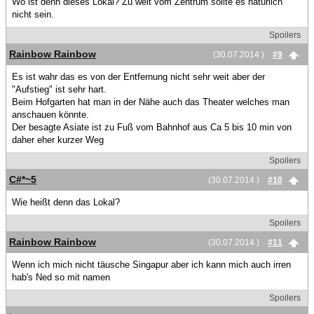
Wo ist denn dieses Lokal? Zu weit vom Zentrum sollte es natürlich
nicht sein.
Spoilers
Rainbow Rainbow
(30.07.2014 )
#9
Es ist wahr das es von der Entfernung nicht sehr weit aber der
"Aufstieg" ist sehr hart.
Beim Hofgarten hat man in der Nähe auch das Theater welches man
anschauen könnte.
Der besagte Asiate ist zu Fuß vom Bahnhof aus Ca 5 bis 10 min von
daher eher kurzer Weg
Spoilers
C#*~5
(30.07.2014 )
#10
Wie heißt denn das Lokal?
Spoilers
Rainbow Rainbow
(30.07.2014 )
#11
Wenn ich mich nicht täusche Singapur aber ich kann mich auch irren
hab's Ned so mit namen
Spoilers