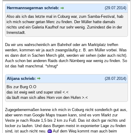
Herrmannsegerman schrieb:
(29.07.2014)
Also als ich das letzte mal in Coburg war, zum Samba-Festival, hab
ich mich schwer getan Merc zu finden. Der Müller hatte damals
nichts und ein Galeria Kaufhof nur sehr wenig. Zumindest die in der
Innenstadt.
Da wir uns wahrscheinlich am Bahnhof oder am Marktplatz treffen
werden, kommen wir ja auch zwangsläufig z. B. am Müller vorbei. Was
es dann dort in Sachen Merch gibt, werden wir sehen (oder auch nicht).
Auch schon bei anderen Raids durch Nürnberg war wenig zu finden. So
ist das halt manchmal. *shrug*
Alijana schrieb:
(28.07.2014)
Bis zur Burg O.O
das ist ewig weit und super steil <.<
da läuft man sich alles Horn von den Hufen >.<
Zugegebenermaßen kenne ich mich in Coburg nicht sonderlich gut aus,
aber wenn man Google Maps trauen kann, sind es vom Markt zur
Veste je nach Route 1,5 bis 2 km zu Fuß. Das ist doch gar nichts und
locker zu laufen. Und dass Burgen meist in exponierter Lage zu finden
sind, ist auch nicht neu.
Auf dem Weg kommt man auch beim