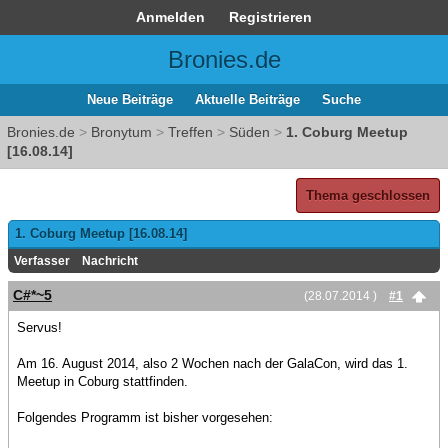
Anmelden
Registrieren
Bronies.de
Neue Beiträge
Aktuelle Beiträge
Suche
Bronies.de
>
Bronytum
>
Treffen
>
Süden
>
1. Coburg Meetup
[16.08.14]
Thema geschlossen
1. Coburg Meetup [16.08.14]
Verfasser
Nachricht
C#*~5
(28.07.2014 )
#1
Servus!
Am 16. August 2014, also 2 Wochen nach der GalaCon, wird das 1.
Meetup in Coburg stattfinden.
Folgendes Programm ist bisher vorgesehen: