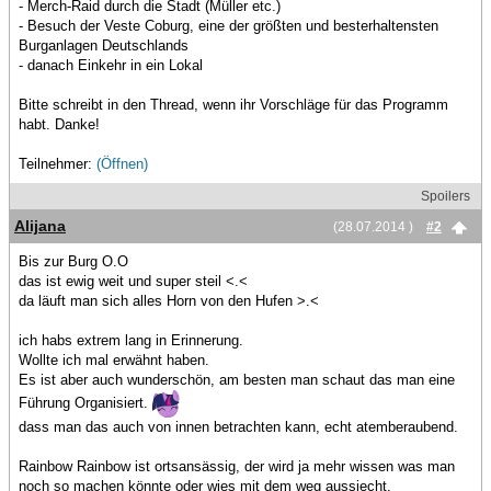
- Merch-Raid durch die Stadt (Müller etc.)
- Besuch der Veste Coburg, eine der größten und besterhaltensten
Burganlagen Deutschlands
- danach Einkehr in ein Lokal
Bitte schreibt in den Thread, wenn ihr Vorschläge für das Programm
habt. Danke!
Teilnehmer:
(Öffnen)
Spoilers
Alijana
(28.07.2014 )
#2
Bis zur Burg O.O
das ist ewig weit und super steil <.<
da läuft man sich alles Horn von den Hufen >.<
ich habs extrem lang in Erinnerung.
Wollte ich mal erwähnt haben.
Es ist aber auch wunderschön, am besten man schaut das man eine
Führung Organisiert.
dass man das auch von innen betrachten kann, echt atemberaubend.
Rainbow Rainbow ist ortsansässig, der wird ja mehr wissen was man
noch so machen könnte oder wies mit dem weg aussiecht.