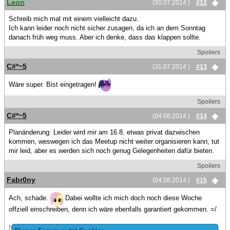
Leon
(30.07.2014 )
#12
Schreib mich mal mit einem vielleicht dazu.
Ich kann leider noch nicht sicher zusagen, da ich an dem Sonntag
danach früh weg muss. Aber ich denke, dass das klappen sollte.
Spoilers
C#*~5
(31.07.2014 )
#13
Wäre super. Bist eingetragen!
Spoilers
C#*~5
(04.08.2014 )
#14
Planänderung: Leider wird mir am 16.8. etwas privat dazwischen
kommen, weswegen ich das Meetup nicht weiter organisieren kann, tut
mir leid, aber es werden sich noch genug Gelegenheiten dafür bieten.
Spoilers
Fabr0ny
(04.08.2014 )
#15
Ach, schade.
Dabei wollte ich mich doch noch diese Woche
offziell einschreiben, denn ich wäre ebenfalls garantiert gekommen. =/
Naja, dann eben irgendwann mal. Thread auf Wunsch des Erstellers