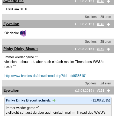
Sweetie Pie
(11.08.2015 )
#148
Direkt am 31.10.
Spoilers
Zitieren
Eywalion
(11.08.2015 )
#149
Ok danke
Spoilers
Zitieren
Pinky Dinky Biscuit
(12.08.2015 )
#150
Immer wieder gerne ^^
vielleicht schaust du aber auch einfach mal im Thread des WWU`s
nach ^^
http://www.bronies.de/showthread.php?tid...pid6386101
Spoilers
Zitieren
Eywalion
(13.08.2015 )
#151
Pinky Dinky Biscuit schrieb:
(12.08.2015)
Immer wieder gerne ^^
vielleicht schaust du aber auch einfach mal im Thread des WWU`s