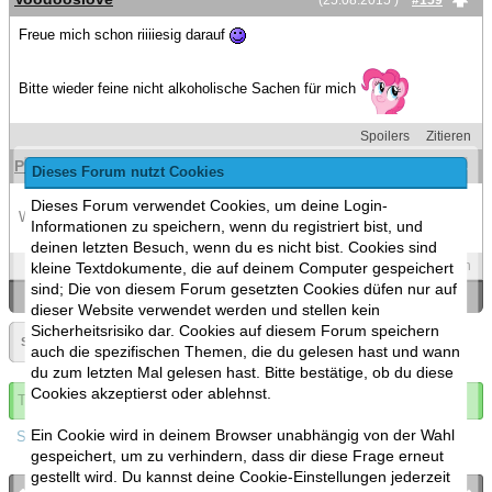
(25.08.2015 )
#159
Freue mich schon riiiiesig darauf
Bitte wieder feine nicht alkoholische Sachen für mich
Spoilers
Zitieren
Pinky Dinky Biscuit
(26.08.2015 )
#160
Dieses Forum nutzt Cookies
Dieses Forum verwendet Cookies, um deine Login-
Wir werden auf jedenfall auch alkoholfreie Sachen da
Informationen zu speichern, wenn du registriert bist, und
deinen letzten Besuch, wenn du es nicht bist. Cookies sind
Spoilers
Zitieren
kleine Textdokumente, die auf deinem Computer gespeichert
sind; Die von diesem Forum gesetzten Cookies düfen nur auf
«
Ein Thema zurück
|
Ein Thema vor
»
dieser Website verwendet werden und stellen kein
Sicherheitsrisiko dar. Cookies auf diesem Forum speichern
Seite:
«
8
»
▼
auch die spezifischen Themen, die du gelesen hast und wann
du zum letzten Mal gelesen hast. Bitte bestätige, ob du diese
Cookies akzeptierst oder ablehnst.
Thema abonnieren
Ein Cookie wird in deinem Browser unabhängig von der Wahl
Spoilers
gespeichert, um zu verhindern, dass dir diese Frage erneut
gestellt wird. Du kannst deine Cookie-Einstellungen jederzeit