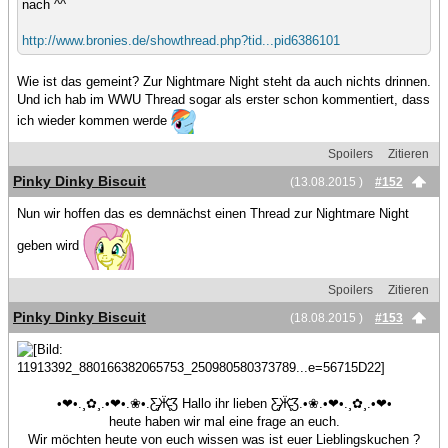
nach ^^
http://www.bronies.de/showthread.php?tid...pid6386101
Wie ist das gemeint? Zur Nightmare Night steht da auch nichts drinnen.
Und ich hab im WWU Thread sogar als erster schon kommentiert, dass
ich wieder kommen werde
Spoilers
Zitieren
Pinky Dinky Biscuit
(13.08.2015 )
#152
Nun wir hoffen das es demnächst einen Thread zur Nightmare Night
geben wird
Spoilers
Zitieren
Pinky Dinky Biscuit
(18.08.2015 )
#153
•❤•.¸✿¸.•❤•.❀•.Ƹ̵̡Ӝ̵̨̄Ʒ Hallo ihr lieben Ƹ̵̡Ӝ̵̨̄Ʒ.•❀.•❤•.¸✿¸.•❤•
heute haben wir mal eine frage an euch.
Wir möchten heute von euch wissen was ist euer Lieblingskuchen ?