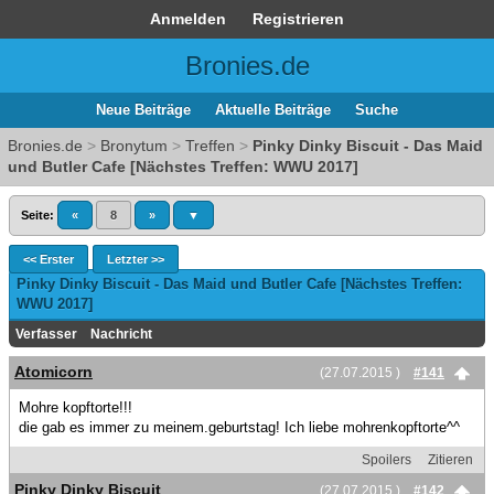
Anmelden
Registrieren
Bronies.de
Neue Beiträge
Aktuelle Beiträge
Suche
Bronies.de
>
Bronytum
>
Treffen
>
Pinky Dinky Biscuit - Das Maid
und Butler Cafe [Nächstes Treffen: WWU 2017]
Seite:
«
8
»
▼
<< Erster
Letzter >>
Pinky Dinky Biscuit - Das Maid und Butler Cafe [Nächstes Treffen:
WWU 2017]
Verfasser
Nachricht
Atomicorn
(27.07.2015 )
#141
Mohre kopftorte!!!
die gab es immer zu meinem.geburtstag! Ich liebe mohrenkopftorte^^
Spoilers
Zitieren
Pinky Dinky Biscuit
(27.07.2015 )
#142