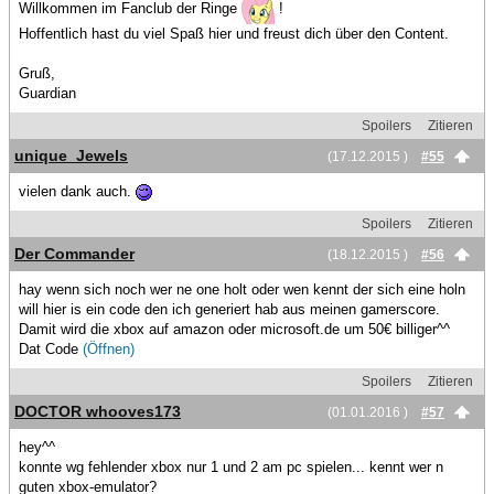
Willkommen im Fanclub der Ringe
!
Hoffentlich hast du viel Spaß hier und freust dich über den Content.
Gruß,
Guardian
Spoilers
Zitieren
unique_Jewels
(17.12.2015 )
#55
vielen dank auch.
Spoilers
Zitieren
Der Commander
(18.12.2015 )
#56
hay wenn sich noch wer ne one holt oder wen kennt der sich eine holn
will hier is ein code den ich generiert hab aus meinen gamerscore.
Damit wird die xbox auf amazon oder microsoft.de um 50€ billiger^^
Dat Code
(Öffnen)
Spoilers
Zitieren
DOCTOR whooves173
(01.01.2016 )
#57
hey^^
konnte wg fehlender xbox nur 1 und 2 am pc spielen... kennt wer n
guten xbox-emulator?