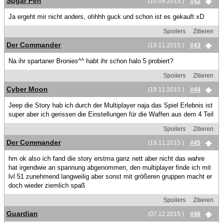
Sugar Pen
(10.09.2015 )
#42
Ja ergeht mir nicht anders, ohhhh guck und schon ist es gekauft xD
Spoilers
Zitieren
Der Commander
(19.11.2015 )
#43
Na ihr spartaner Bronies^^ habt ihr schon halo 5 probiert?
Spoilers
Zitieren
Cyber Moon
(19.11.2015 )
#44
Jeep die Story hab ich durch der Multiplayer naja das Spiel Erlebnis ist
super aber ich gerissen die Einstellungen für die Waffen aus dem 4 Teil
Spoilers
Zitieren
Der Commander
(19.11.2015 )
#45
hm ok also ich fand die story erstma ganz nett aber nicht das wahre
hat irgendwie an spannung abgenommen, den multiplayer finde ich mit
lvl 51 zunehmend langweilig aber sonst mit größeren gruppen macht er
doch wieder ziemlich spaß
Spoilers
Zitieren
Guardian
(07.12.2015 )
#46