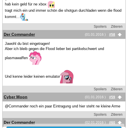
hab kein geld für ne xbox
tragt mich ein und immer schön die shotgun durchladen wenn die flood
kommt...
Spoilers
Zitieren
Der Commander
(01.01.2016 )
#58
Jawohl du bist eingetragen!
Aber ich bleib gegen die Flood lieber bei partikelschwert und
plasmawaffen
Und kenne leider keinen emulator
Spoilers
Zitieren
Cyber Moon
(01.01.2016 )
#59
@Commander noch ein paar Eintragung und hier steht ne kleine Arme
Spoilers
Zitieren
Der Commander
(02.01.2016 )
#60