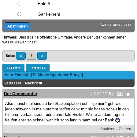
Halo 5
Gar keinen!
[
Zeige Ergebnisse
]
Hinweis:
Dies ist eine öffentliche Umfrage. Andere Benutzer können sehen,
was du gewählt hast.
Seite:
«
3
»
<< Erster
Letzter >>
Halo-Fanclub [11 Aktive Spartaner Ponys]
Verfasser
Nachricht
Der Commander
(10.09.2015 )
#41
Also manchmal sind so brett/tabletopläden echt "gemein" geh wie
jeden mitwoch in mein stamm ladfen denk mir nix böses schau in den
hinteren verkaufsraum udn sehe Halo Risiko. Wollte an dem tag nix
kaufen aber so schnell war ich scho lang nimam bei der Bank
Spoilers
Zitieren