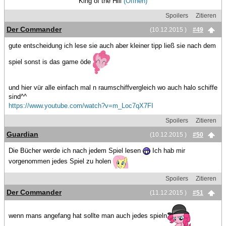
King of the Hill
(Öffnen)
Spoilers
Zitieren
Der Commander
(10.12.2015 )
#49
gute entscheidung ich lese sie auch aber kleiner tipp ließ sie nach dem
spiel sonst is das game öde
und hier vür alle einfach mal n raumschiffvergleich wo auch halo schiffe
sind^^
https://www.youtube.com/watch?v=m_Loc7qX7FI
Spoilers
Zitieren
Guardian
(10.12.2015 )
#50
Die Bücher werde ich nach jedem Spiel lesen
Ich hab mir
vorgenommen jedes Spiel zu holen
Spoilers
Zitieren
Der Commander
(11.12.2015 )
#51
wenn mans angefang hat sollte man auch jedes spieln