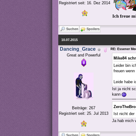
Registriert seit: 16. Dez 2014
Ich freue m
Suchen
Spoilers
10.07.2015
Dancing_Grace
RE: Essener Me
Great and Powerful
Mike84 sch
Leider bin i
freuen wenn 
Leide habe i
Ist ja nicht 
kann
ZeroTheBro
Beiträge: 267
Registriert seit: 25. Jul 2013
Ist nicht der
Ja hab mich v
Suchen
Spoilers