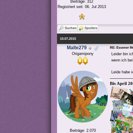
Beiträge: 312
Registriert seit: 06. Jul 2013
Suchen
Spoilers
10.07.2015
Malte279
RE: Essener M
Origamipony
Leider bin i
wenn ich bei
Leide habe i
Bis April 2
Beiträge: 2.070