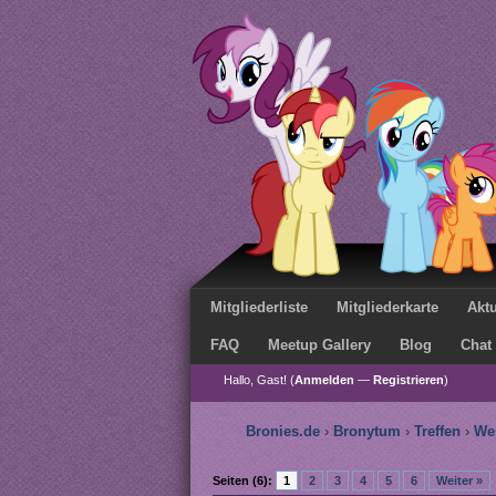
Mitgliederliste
Mitgliederkarte
Aktu
FAQ
Meetup Gallery
Blog
Chat
Hallo, Gast! (
Anmelden
—
Registrieren
)
Bronies.de
›
Bronytum
›
Treffen
›
We
Seiten (6):
1
2
3
4
5
6
Weiter »