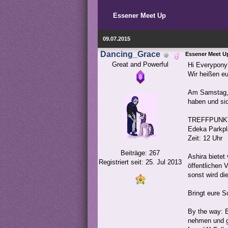
Essener Meet Up
09.07.2015
Dancing_Grace
Essener Meet U
Great and Powerful
Hi Everypony
Wir heißen e
Am Samstag, 
haben und si
TREFFPUNKT:
Edeka Parkpl
Zeit: 12 Uhr
Beiträge: 267
Ashira bietet
Registriert seit: 25. Jul 2013
öffentlichen
sonst wird di
Bringt eure 
By the way: 
nehmen und g