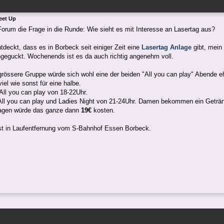
eet Up
Forum die Frage in die Runde: Wie sieht es mit Interesse an Lasertag aus?
tdeckt, dass es in Borbeck seit einiger Zeit eine
Lasertag Anlage
gibt, mein
geguckt. Wochenends ist es da auch richtig angenehm voll.
grössere Gruppe würde sich wohl eine der beiden "All you can play" Abende e
iel wie sonst für eine halbe.
All you can play von 18-22Uhr.
 All you can play und Ladies Night von 21-24Uhr. Damen bekommen ein Geträn
agen würde das ganze dann
19€
kosten.
st in Laufentfernung vom S-Bahnhof Essen Borbeck.