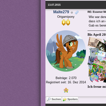
13.07.2015
Malte279
RE: Essener M
Origamipony
Wie war den
dass ich an 
Gab es berei
Bis April 2
Beiträge: 2.070
Registriert seit: 16. Dez 2014
Ich freue m
Suchen
Spoilers