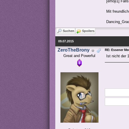
[emoji1] Fall
Mit freundlic
Dancing_Gra
Suchen
Spoilers
09.07.2015
ZeroTheBrony
RE: Essener Me
Great and Powerful
Ist nicht der 