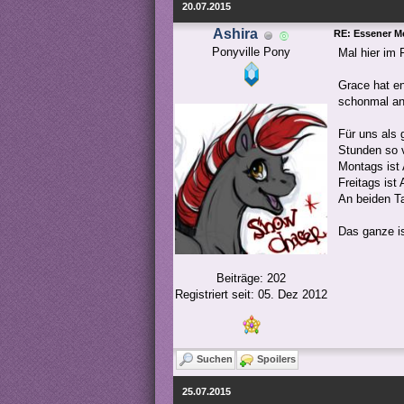
20.07.2015
Ashira
RE: Essener M
Ponyville Pony
Mal hier im 
Grace hat en
schonmal an
Für uns als 
Stunden so v
Montags ist 
Freitags ist
An beiden T
Das ganze i
Beiträge: 202
Registriert seit: 05. Dez 2012
Suchen
Spoilers
25.07.2015