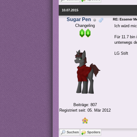
10.07.2015
Sugar Pen
RE: Essener M
Changeling
Ich würd mi
Für 11.7 bin
unterwegs de
LG Stift
Beiträge: 807
Registriert seit: 05. Mär 2012
Suchen
Spoilers