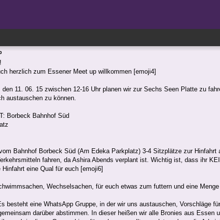
p
!
uch herzlich zum Essener Meet up willkommen [emoji4]
den 11. 06. 15 zwischen 12-16 Uhr planen wir zur Sechs Seen Platte zu fah
ch austauschen zu können.
 Borbeck Bahnhof Süd
atz
 vom Bahnhof Borbeck Süd (Am Edeka Parkplatz) 3-4 Sitzplätze zur Hinfahrt 
 Verkehrsmitteln fahren, da Ashira Abends verplant ist. Wichtig ist, dass 
e Hinfahrt eine Qual für euch [emoji6]
Schwimmsachen, Wechselsachen, für euch etwas zum futtern und eine Menge g
Es besteht eine WhatsApp Gruppe, in der wir uns austauschen, Vorschläge f
emeinsam darüber abstimmen. In dieser heißen wir alle Bronies aus Essen 