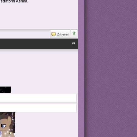
stratorin Ashira.
Zitieren
#2