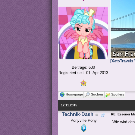
[XetoTravels
Beiträge: 630
Registriert seit: 01. Apr 2013
Homepage
Suchen
Spoilers
12.11.2015
Technik-Dash
RE: Essener M
Ponyville Pony
Wie wird den