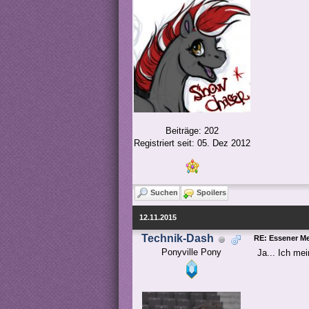
Beiträge: 202
Registriert seit: 05. Dez 2012
Suchen
Spoilers
12.11.2015
Technik-Dash
RE: Essener M
Ponyville Pony
Ja... Ich me