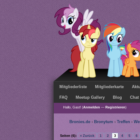
Mitgliederliste
Mitgliederkarte
Aktu
FAQ
Meetup Gallery
Blog
Chat
Hallo, Gast! (
Anmelden
—
Registrieren
)
Bronies.de
›
Bronytum
›
Treffen
›
We
Seiten (6):
« Zurück
1
2
3
4
5
6