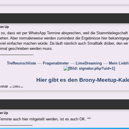
eet Up
 so, dass wir per WhatsApp Termine absprechen, weil die Stammbelegschaft si
sehen. Aber normalerweise werden zumindest die Ergebnisse hier bekanntgeg
iel einfacher machen würde. Da läuft nämlich auch Smalltalk drüber, den wir 
imal geschrieben werden muss.
Treffwunschliste
····
Fragenabtreter
····
LimeDreaming
····
Mein Liebl
Hier gibt es den Brony-Meetup-Kal
←
←
nthält
Links
et Up
ermine auch hier mitgeteilt werden, ist es auch OK. ^^