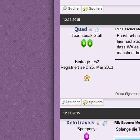
Suchen
Spoilers
12.11.2015
Quad
RE: Essener M
Teamspeak-Staff
Es ist schon
hier nachzu
dass WA es v
manches dre
Beiträge: 952
Registriert seit: 26. Mär 2013
Diese Signatur e
Suchen
Spoilers
12.11.2015
XetoTravels
RE: Essener Me
Sportpony
Solange die T