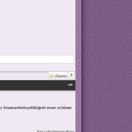
Zitieren
#48
otz Anwesenheitsunfähigkeit einen schönen
Das Lokschlosser-Pony