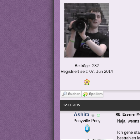
Beiträge: 232
Registriert seit: 07. Jun 2014
Suchen
Spoilers
12.11.2015
Ashira
RE: Essener M
Ponyville Pony
Naja, wenns 
Ich gehe sta
bestrahlen l