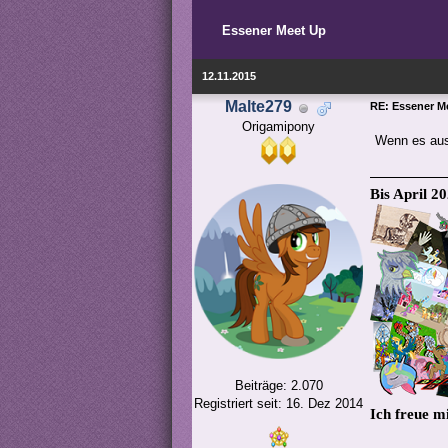
Essener Meet Up
12.11.2015
Malte279
RE: Essener M
Origamipony
Wenn es aus
Bis April 2
Beiträge: 2.070
Registriert seit: 16. Dez 2014
Ich freue m