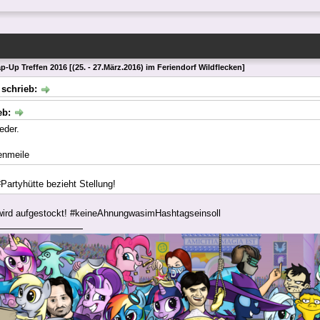
p-Up Treffen 2016 [(25. - 27.März.2016) im Feriendorf Wildflecken]
 schrieb:
eb:
ieder.
enmeile
#Partyhütte bezieht Stellung!
wird aufgestockt! #keineAhnungwasimHashtagseinsoll