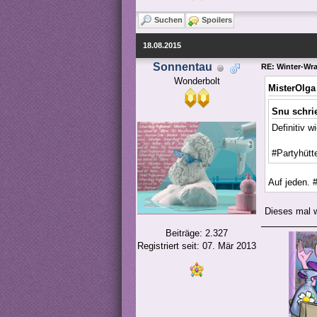
Suchen
Spoilers
18.08.2015
Sonnentau
RE: Winter-Wra
Wonderbolt
MisterOlga
Snu schri
Definitiv w
#Partyhütt
Auf jeden. 
Dieses mal 
Beiträge: 2.327
Registriert seit: 07. Mär 2013