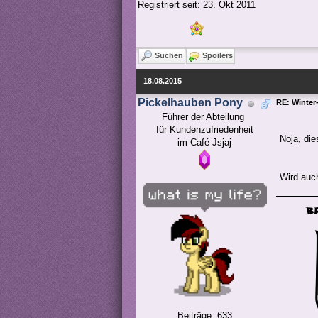
Registriert seit: 23. Okt 2011
Suchen
Spoilers
18.08.2015
Pickelhauben Pony
RE: Winter-
Führer der Abteilung 

für Kundenzufriedenheit

Noja, di
im Café Jsjaj
Wird auch
Beiträge: 633