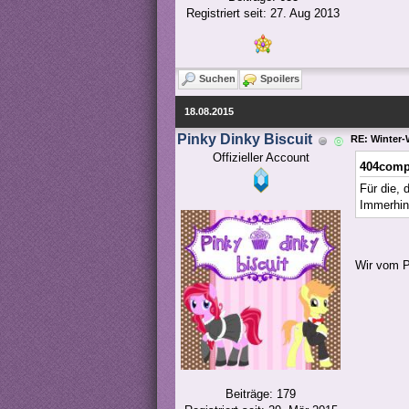
Registriert seit: 27. Aug 2013
Suchen
Spoilers
18.08.2015
Pinky Dinky Biscuit
RE: Winter-W
Offizieller Account
404compl
Für die, 
Immerhin
Wir vom P
Beiträge: 179