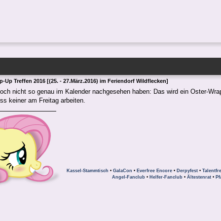
-Up Treffen 2016 [(25. - 27.März.2016) im Feriendorf Wildflecken]
 noch nicht so genau im Kalender nachgesehen haben: Das wird ein Oster-Wrap
s keiner am Freitag arbeiten.
Kassel-Stammtisch
•
GalaCon
•
Everfree Encore
•
Derpyfest
•
Talentfr
Angel-Fanclub
•
Helfer-Fanclub
•
Ältestenrat
•
Pf