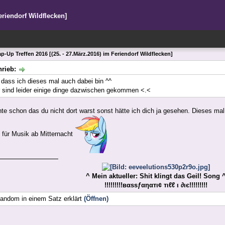
eriendorf Wildflecken]
p-Up Treffen 2016 [(25. - 27.März.2016) im Feriendorf Wildflecken]
hrieb:
dass ich dieses mal auch dabei bin ^^
r sind leider einige dinge dazwischen gekommen <.<
te schon das du nicht dort warst sonst hätte ich dich ja gesehen. Dieses mal 
 für Musik ab Mitternacht
^ Mein aktueller: Shit klingt das Geil! Song 
!!!!!!!!!вαѕѕƒαηαтι¢ тιℓℓ ι ∂ιє!!!!!!!!!
andom in einem Satz erklärt
(Öffnen)