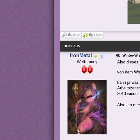
Suchen
Spoilers
18.08.2015
IronMetal
RE: Winter-Wra
Wetterpony
Also dieses 
von dem Wor
kann ja was 
Arbeitszeite
2013 wieder
Also ich mer