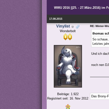
WWU 2016 [(25. - 27.März.2016) im F
17.08.2015
Vinylist
RE: Winter-Wra
Wonderbolt
thomas sc
So schaue, 
Letztes jah
Und ich dach
noch nen DJ
Beiträge: 1.922
Das Brony-F
Registriert seit: 16. Nov 2012