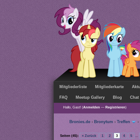
Mitgliederliste
Mitgliederkarte
Aktu
FAQ
Meetup Gallery
Blog
Chat
Hallo, Gast! (
Anmelden
—
Registrieren
)
Bronies.de
›
Bronytum
›
Treffen
›
Seiten (45):
« Zurück
1
2
3
4
5
...