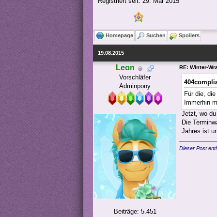
Registriert seit: 29. Mär 2015
Homepage
Suchen
Spoilers
19.08.2015
Leon
RE: Winter-Wra
Vorschläfer

404complia
Adminpony
Für die, di
Immerhin mu
Jetzt, wo du
Die Terminwa
Jahres ist u
Dieser Post enth
Beiträge: 5.451