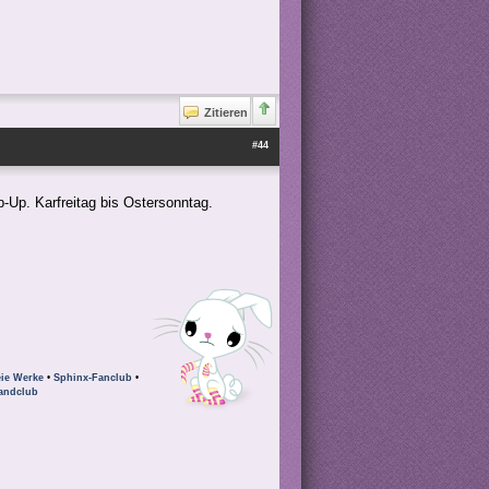
Zitieren
#44
-Up. Karfreitag bis Ostersonntag.
eie Werke
•
Sphinx-Fanclub
•
andclub