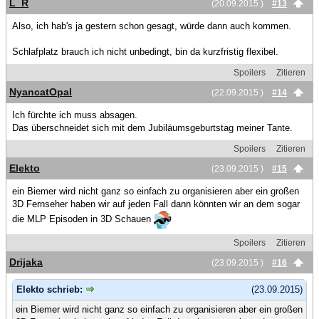
L_R
(20.09.2015 )
#13
Also, ich hab's ja gestern schon gesagt, würde dann auch kommen.
Schlafplatz brauch ich nicht unbedingt, bin da kurzfristig flexibel.
Spoilers
Zitieren
NyancatOpal
(22.09.2015 )
#14
Ich fürchte ich muss absagen.
Das überschneidet sich mit dem Jubiläumsgeburtstag meiner Tante.
Spoilers
Zitieren
Elekto
(23.09.2015 )
#15
ein Biemer wird nicht ganz so einfach zu organisieren aber ein großen
3D Fernseher haben wir auf jeden Fall dann könnten wir an dem sogar
die MLP Episoden in 3D Schauen
Spoilers
Zitieren
Drijaka
(23.09.2015 )
#16
Elekto schrieb:
(23.09.2015)
ein Biemer wird nicht ganz so einfach zu organisieren aber ein großen