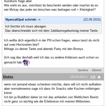
Ausdruck frage aber
Wie sieht es aus, möchtest du beschenkt werden oder machst du es
wie Mckay das jeder ein bisschen was beitragen soll + Kleinigkeit?
NyancatOpal schrieb:
(22.09.2015)
Ich fürchte ich muss absagen.
Das überschneidet sich mit dem Jubiläumsgeburtstag meiner Tante.
Ich wollte dich eigentlich in der PN schon fragen, wieso tanzt du nicht
auf zwei Hochzeiten btw?
Mittags zu deiner Tante und abends Party mit den Bronys.
(Ich sag das deshalb weil ich das zu andere Anlässen auch schon so
gemacht hab
)
Spoilers
Zitieren
Elekto
(28.09.2015 )
#19
wenn mir jemand etwas schenken möchte, dann will ich nicht aufhalten
aber normalerweise sage ich dass ihr Snacks oder Kuchen mitbringen
könnt.
Ich bin ja Buddhist daher ist mir das anhäufen von Weltlichem Besitz
nicht ganz so wichtig wie die Erlebnisse mit meinen Mitbronies.