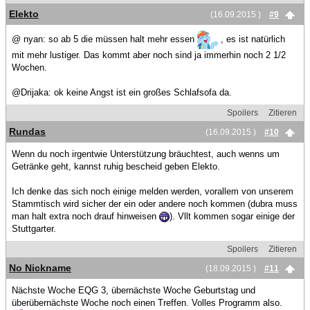
Elekto
(16.09.2015 )
#9
@ nyan: so ab 5 die müssen halt mehr essen
, es ist natürlich
mit mehr lustiger. Das kommt aber noch sind ja immerhin noch 2 1/2
Wochen.
@Drijaka: ok keine Angst ist ein großes Schlafsofa da.
Spoilers
Zitieren
Rundas
(16.09.2015 )
#10
Wenn du noch irgentwie Unterstützung bräuchtest, auch wenns um
Getränke geht, kannst ruhig bescheid geben Elekto.
Ich denke das sich noch einige melden werden, vorallem von unserem
Stammtisch wird sicher der ein oder andere noch kommen (dubra muss
man halt extra noch drauf hinweisen
). Vllt kommen sogar einige der
Stuttgarter.
Spoilers
Zitieren
No Nickname
(18.09.2015 )
#11
Nächste Woche EQG 3, übernächste Woche Geburtstag und
überübernächste Woche noch einen Treffen. Volles Programm also.