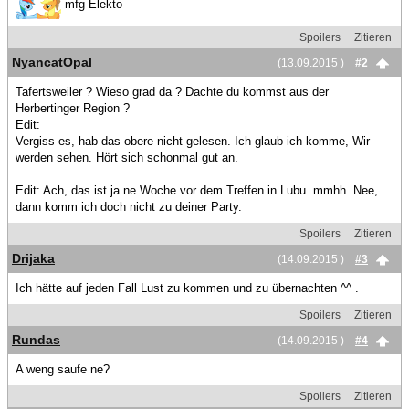
mfg Elekto
Spoilers
Zitieren
NyancatOpal
(13.09.2015 )
#2
Tafertsweiler ? Wieso grad da ? Dachte du kommst aus der
Herbertinger Region ?
Edit:
Vergiss es, hab das obere nicht gelesen. Ich glaub ich komme, Wir
werden sehen. Hört sich schonmal gut an.
Edit: Ach, das ist ja ne Woche vor dem Treffen in Lubu. mmhh. Nee,
dann komm ich doch nicht zu deiner Party.
Spoilers
Zitieren
Drijaka
(14.09.2015 )
#3
Ich hätte auf jeden Fall Lust zu kommen und zu übernachten ^^ .
Spoilers
Zitieren
Rundas
(14.09.2015 )
#4
A weng saufe ne?
Spoilers
Zitieren