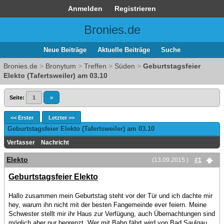
Anmelden
Registrieren
Bronies.de
Neue Beiträge
Aktuelle Beiträge
Suche
Bronies.de
>
Bronytum
>
Treffen
>
Süden
>
Geburtstagsfeier
Elekto (Tafertsweiler) am 03.10
Seite:
1
»
<< Erster
Letzter >>
Geburtstagsfeier Elekto (Tafertsweiler) am 03.10
Verfasser
Nachricht
Elekto
(13.09.2015 )
#1
Geburtstagsfeier Elekto
Hallo zusammen mein Geburtstag steht vor der Tür und ich dachte mir
hey, warum ihn nicht mit der besten Fangemeinde ever feiern. Meine
Schwester stellt mir ihr Haus zur Verfügung, auch Übernachtungen sind
möglich aber nur begrenzt. Wer mit Bahn fährt wird von Bad Saulgau