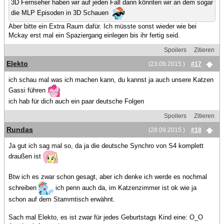
3D Fernseher haben wir auf jeden Fall dann könnten wir an dem sogar
die MLP Episoden in 3D Schauen
Aber bitte ein Extra Raum dafür. Ich müsste sonst wieder wie bei
Mckay erst mal ein Spaziergang einlegen bis ihr fertig seid.
Spoilers
Zitieren
Elekto
(23.09.2015 )
#17
ich schau mal was ich machen kann, du kannst ja auch unsere Katzen
Gassi führen
ich hab für dich auch ein paar deutsche Folgen
Spoilers
Zitieren
Rundas
(28.09.2015 )
#18
Ja gut ich sag mal so, da ja die deutsche Synchro von S4 komplett
draußen ist
Btw ich es zwar schon gesagt, aber ich denke ich werde es nochmal
schreiben
ich penn auch da, im Katzenzimmer ist ok wie ja
schon auf dem Stammtisch erwähnt.
Sach mal Elekto, es ist zwar für jedes Geburtstags Kind eine: O_O