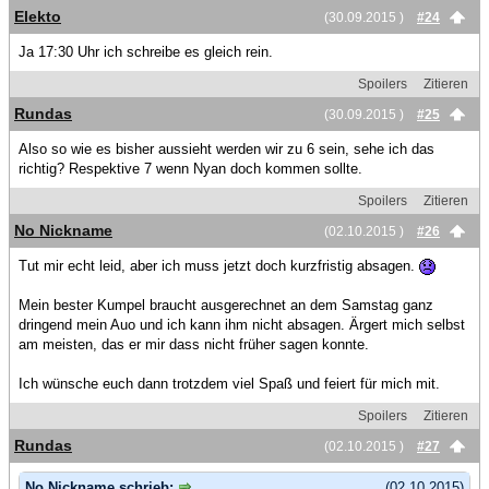
Elekto
(30.09.2015 )
#24
Ja 17:30 Uhr ich schreibe es gleich rein.
Spoilers
Zitieren
Rundas
(30.09.2015 )
#25
Also so wie es bisher aussieht werden wir zu 6 sein, sehe ich das
richtig? Respektive 7 wenn Nyan doch kommen sollte.
Spoilers
Zitieren
No Nickname
(02.10.2015 )
#26
Tut mir echt leid, aber ich muss jetzt doch kurzfristig absagen.
Mein bester Kumpel braucht ausgerechnet an dem Samstag ganz
dringend mein Auo und ich kann ihm nicht absagen. Ärgert mich selbst
am meisten, das er mir dass nicht früher sagen konnte.
Ich wünsche euch dann trotzdem viel Spaß und feiert für mich mit.
Spoilers
Zitieren
Rundas
(02.10.2015 )
#27
No Nickname schrieb:
(02.10.2015)