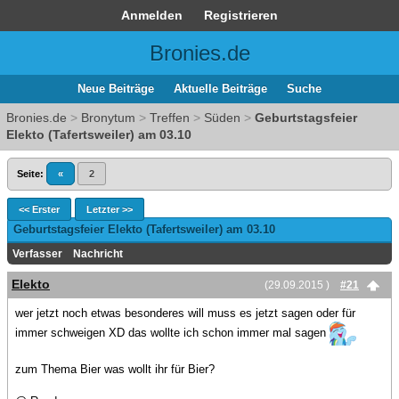
Anmelden
Registrieren
Bronies.de
Neue Beiträge
Aktuelle Beiträge
Suche
Bronies.de
>
Bronytum
>
Treffen
>
Süden
>
Geburtstagsfeier
Elekto (Tafertsweiler) am 03.10
Seite:
«
2
<< Erster
Letzter >>
Geburtstagsfeier Elekto (Tafertsweiler) am 03.10
Verfasser
Nachricht
Elekto
(29.09.2015 )
#21
wer jetzt noch etwas besonderes will muss es jetzt sagen oder für
immer schweigen XD das wollte ich schon immer mal sagen
zum Thema Bier was wollt ihr für Bier?