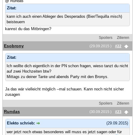
@ Rundas
Zitat:
kann ich auch einen Ableger des Desperados (Bier/Tequilla misch)
beisteuern
kannst du das Mitbringen?
Spoilers
Zitieren
Esobrony
(29.09.2015 )
#22
Zitat:
Ich wollte dich eigentlich in der PN schon fragen, wieso tanzt du nicht
auf zwei Hochzeiten btw?
Mittags zu deiner Tante und abends Party mit den Bronys.
Ja das wär vielleicht möglich --mal schauen. Kann noch nicht sicher
zusagen
Spoilers
Zitieren
Rundas
(30.09.2015 )
#23
Elekto schrieb:
(29.09.2015)
wer jetzt noch etwas besonderes will muss es jetzt sagen oder für