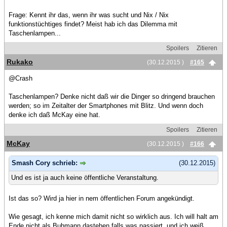
Frage: Kennt ihr das, wenn ihr was sucht und Nix / Nix
funktionstüchtiges findet? Meist hab ich das Dilemma mit
Taschenlampen...
Spoilers
Zitieren
Rukako
(30.12.2015 )
#165
@Crash
Taschenlampen? Denke nicht daß wir die Dinger so dringend brauchen
werden; so im Zeitalter der Smartphones mit Blitz. Und wenn doch
denke ich daß McKay eine hat.
Spoilers
Zitieren
McKay
(30.12.2015 )
#166
Smash Cory schrieb:
(30.12.2015)
Und es ist ja auch keine öffentliche Veranstaltung.
Ist das so? Wird ja hier in nem öffentlichen Forum angekündigt.
Wie gesagt, ich kenne mich damit nicht so wirklich aus. Ich will halt am
Ende nicht als Buhmann dastehen falls was passiert, und ich weiß