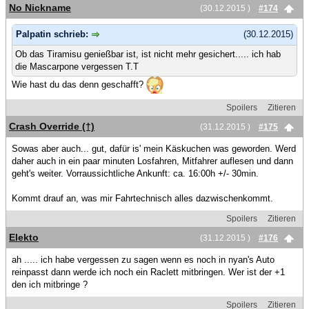
No Nickname
(30.12.2015 )
#174
Palpatin schrieb:
(30.12.2015)
Ob das Tiramisu genießbar ist, ist nicht mehr gesichert..... ich hab
die Mascarpone vergessen T.T
Wie hast du das denn geschafft?
Spoilers
Zitieren
Crash Override (†)
(31.12.2015 )
#175
Sowas aber auch... gut, dafür is' mein Käskuchen was geworden. Werd
daher auch in ein paar minuten Losfahren, Mitfahrer auflesen und dann
geht's weiter. Vorraussichtliche Ankunft: ca. 16:00h +/- 30min.
Kommt drauf an, was mir Fahrtechnisch alles dazwischenkommt.
Spoilers
Zitieren
Elekto
(31.12.2015 )
#176
ah ..... ich habe vergessen zu sagen wenn es noch in nyan's Auto
reinpasst dann werde ich noch ein Raclett mitbringen. Wer ist der +1
den ich mitbringe ?
Spoilers
Zitieren