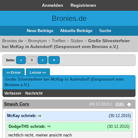
Anmelden
Registrieren
Bronies.de
Neue Beiträge
Aktuelle Beiträge
Suche
Bronies.de
>
Bronytum
>
Treffen
>
Süden
>
Große Silvesterfeier
bei McKay in Aulendorf! (Gesponsort vom Bronies e.V.)
Seite:
«
9
»
▼
<< Erster
Letzter >>
Große Silvesterfeier bei McKay in Aulendorf! (Gesponsort vom
Bronies e.V.)
Verfasser
Nachricht
Smash Cory
(30.12.2015 )
#161
McKay schrieb:
(30.12.2015)
DodgeTHS schrieb:
(30.12.2015)
rechtlich nicht, meiner ansicht nach