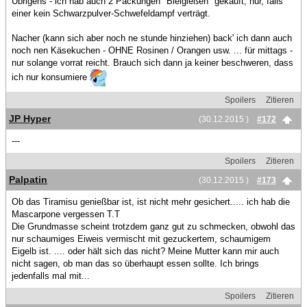
Übrigens - ich hab auch 2 Packungen "Bleigießen" gekauft; nur, falls
einer kein Schwarzpulver-Schwefeldampf verträgt.
Nacher (kann sich aber noch ne stunde hinziehen) back' ich dann auch
noch nen Käsekuchen - OHNE Rosinen / Orangen usw. ... für mittags -
nur solange vorrat reicht. Brauch sich dann ja keiner beschweren, dass
ich nur konsumiere
Spoilers
Zitieren
JP Hyper
(30.12.2015 )
#172
---
Spoilers
Zitieren
Palpatin
(30.12.2015 )
#173
Ob das Tiramisu genießbar ist, ist nicht mehr gesichert..... ich hab die
Mascarpone vergessen T.T
Die Grundmasse scheint trotzdem ganz gut zu schmecken, obwohl das
nur schaumiges Eiweis vermischt mit gezuckertem, schaumigem
Eigelb ist. .... oder hält sich das nicht? Meine Mutter kann mir auch
nicht sagen, ob man das so überhaupt essen sollte. Ich brings
jedenfalls mal mit...
Spoilers
Zitieren