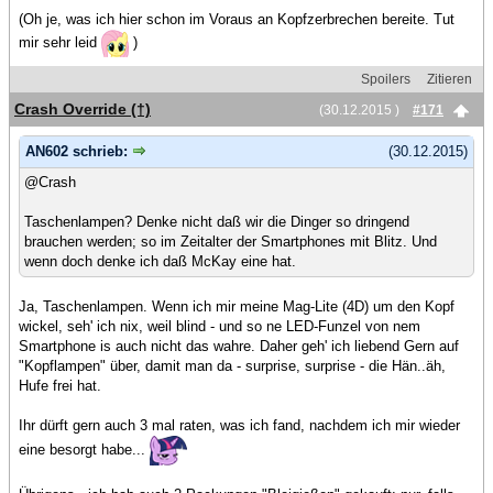
(Oh je, was ich hier schon im Voraus an Kopfzerbrechen bereite. Tut
mir sehr leid
)
Spoilers
Zitieren
Crash Override (†)
(30.12.2015 )
#171
AN602 schrieb:
(30.12.2015)
@Crash
Taschenlampen? Denke nicht daß wir die Dinger so dringend
brauchen werden; so im Zeitalter der Smartphones mit Blitz. Und
wenn doch denke ich daß McKay eine hat.
Ja, Taschenlampen. Wenn ich mir meine Mag-Lite (4D) um den Kopf
wickel, seh' ich nix, weil blind - und so ne LED-Funzel von nem
Smartphone is auch nicht das wahre. Daher geh' ich liebend Gern auf
"Kopflampen" über, damit man da - surprise, surprise - die Hän..äh,
Hufe frei hat.
Ihr dürft gern auch 3 mal raten, was ich fand, nachdem ich mir wieder
eine besorgt habe...