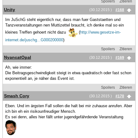
Spoilers
Zitieren
Unity
(30.12.2015 )
#168
Im JuSchG steht eigentlich nur, dass man fuer Gaststaetten und
Tanzveranstaltungen nen Muttizettel braucht, ich denke mal so ein
kleines Treffen gehoert nicht dazu
(
http://www.gesetze-im-
internet.de/juschg...G000200000
)
Spoilers
Zitieren
NyancatOpal
(30.12.2015 )
#169
Ah, wie immer:
Die Beitragsgeschwindigkeit steigt in etwa quadratisch oder fast schon
exponentiell an, je näher das Event ist.
Spoilers
Zitieren
Smash Cory
(30.12.2015 )
#170
Eben. Und im ärgsten Fall sollen die halt bei mir zuhause anrufen. Aber
ich bin eh ein risikounfreudiger Mensch.
Es sei denn, alles hier fällt unter jugendgefährdende Veranstaltung