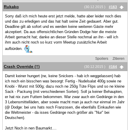
Rukako
(30.12.2015 )
#163
Sorry daß ich mich heute erst jetzt melde, hatte aber leider noch dies
und das zu erledigen und das hat halt seine Zeit gedauert. Aber gut.
Deadline gilt ab sofort und es werden keine weiteren Gäste mehr
akzeptiert. Da aus offensichtlichen Gründen Dodge hier die meiste
Arbeit gemacht hat; danke an dieser Stelle nochmal an ihn - will ich
ihm auch nicht noch so kurz vorm Meetup zusätzliche Arbeit
aufbürden.
Spoilers
Zitieren
Crash Override (†)
(30.12.2015 )
#164
Damit keiner hungert (ne, keine Snickers - hab ich weggelassen) hab
ich noch ein bisschen was besorgt: Fertig - Nudelsalat 400g sowie ne
Knobi - Wurst mit 500g; dazu noch ne 250g Tüte Flips und so ne kleine
Sack - Packung (mit verschiedenen Sorten). Soll ja keiner Behaupten,
er hat nix zum Futtern bekommen. War zwar auch ein Gedränge in den
3 Lebensmittelläden, aber sowie macht man ja auch nur einmal im Jahr
(@ Dodge: bei uns hats noch Franzosen, die ebenfalls Einkaufen wie
die Weltmeister - da isses Gedränge noch größer als "Nur" bei
Deutschen).
Jetzt Noch in nen Baumarkt....