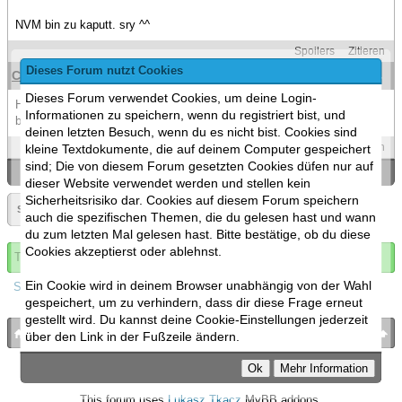
NVM bin zu kaputt. sry ^^
Spoilers
Zitieren
Dieses Forum nutzt Cookies
Crash Override (†)
(31.12.2015 )
#180
Dieses Forum verwendet Cookies, um deine Login-
Hab mich vertan - bin 1ne Stunde zu früh... und zwar befinde ich mich
Informationen zu speichern, wenn du registriert bist, und
bereits in Aulendorf. Nur scheint die Hausnummer nicht zu finden...
deinen letzten Besuch, wenn du es nicht bist. Cookies sind
Spoilers
Zitieren
kleine Textdokumente, die auf deinem Computer gespeichert
sind; Die von diesem Forum gesetzten Cookies düfen nur auf
«
Ein Thema zurück
|
Ein Thema vor
»
dieser Website verwendet werden und stellen kein
Sicherheitsrisiko dar. Cookies auf diesem Forum speichern
Seite:
«
9
»
▼
auch die spezifischen Themen, die du gelesen hast und wann
du zum letzten Mal gelesen hast. Bitte bestätige, ob du diese
Cookies akzeptierst oder ablehnst.
Thema abonnieren
Ein Cookie wird in deinem Browser unabhängig von der Wahl
Spoilers
gespeichert, um zu verhindern, dass dir diese Frage erneut
gestellt wird. Du kannst deine Cookie-Einstellungen jederzeit
bronies.de
nach oben
über den Link in der Fußzeile ändern.
Powered by
MyBB
, mobile Fassung:
MyBB GoMobile
.
Zur Desktop-Version wechseln
This forum uses
Lukasz Tkacz
MyBB addons.