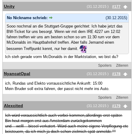
Unity
(31.12.2015 )
#177
No Nickname schrieb:
(30.12.2015)
Sooo nochmal an die Stuttgart-Gruppe gerichtet: Ich habe jetzt das
BW-Ticket für uns besorgt. Wenn wir mit dem IRE 4227 um 12:02
fahren treffen wir uns am besten schon so um 11:30 rum vor dem
McDonalds im Hauptbahnhof treffen. Aber falls Jemamd einen
besseren Treffpunkt kennt, nur her damit.
Ich steh gerade vorm McDonalds in der Marktstation, wo bist du?
Spoilers
Zitieren
NyancatOpal
(31.12.2015 )
#178
ich, Rundas und Elekto vorraussichtliche Ankunft: 15:00
Mein Bruder soll extra fahren, der passt nicht mehr ins Auto.
Spoilers
Zitieren
Alexcited
(31.12.2015 )
#179
Ich würd voraussichtlich auch vorbei kommen,allerdings erst später.
Bin heut morgen erst aus Amsterdam zurückgekommen
und....welll....bissel verkatert. Würd auch meine eigene Verpflegung etc
beisteuern, da ich mich ja doch schon zielmich spät anmelde.^^