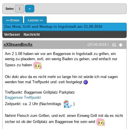
Seite:
1
»
<< Erster
Letzter >>
Das Meat, Grill and Meetup in Ingolstadt am 21.08.2016
Verfasser
Nachricht
xXSteamBroXx
(25.06.2016 )
#1
Am 2 1.08 haben wir vor am Baggersee in Ingolstadt zu grillen, ein
wenig zu plaudern, evtl, ein wenig Baden zu gehen, und einfach nur
Spass zu haben
Oki doki also da es nicht mehr so lange hin ist würde ich mal sagen
werden hier mal Treffpunkt und -zeit festgelegt
Treffpunkt: Baggersee Grillplatz Parkplatz
Baggersee Treffpunkt
Zeitpunkt: ca. 2 Uhr (Nachmittags
)
Nehmt Fleisch zum Grillen, und evtl. einen Einweg Grill mit da es nicht
sicher ist ob der Grillplatz am Baggersee frei sein wird