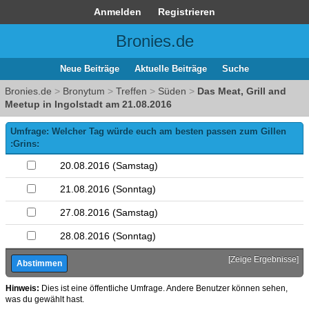
Anmelden
Registrieren
Bronies.de
Neue Beiträge
Aktuelle Beiträge
Suche
Bronies.de
>
Bronytum
>
Treffen
>
Süden
>
Das Meat, Grill and
Meetup in Ingolstadt am 21.08.2016
Umfrage: Welcher Tag würde euch am besten passen zum Gillen
:Grins:
20.08.2016 (Samstag)
21.08.2016 (Sonntag)
27.08.2016 (Samstag)
28.08.2016 (Sonntag)
[
Zeige Ergebnisse
]
Hinweis:
Dies ist eine öffentliche Umfrage. Andere Benutzer können sehen,
was du gewählt hast.