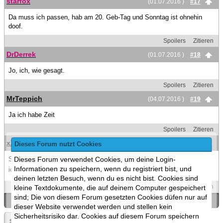
starfox
(01.07.2016 )
#17
Da muss ich passen, hab am 20. Geb-Tag und Sonntag ist ohnehin
doof.
Spoilers
Zitieren
DrDerrek
(01.07.2016 )
#18
Jo, ich, wie gesagt.
Spoilers
Zitieren
MrTeppich
(04.07.2016 )
#19
Ja ich habe Zeit
Spoilers
Zitieren
xXSteamBroXx
(12.07.2016 )
#20
Dieses Forum nutzt Cookies
So wie es bis jetzt aussieht steht alles auf Sonntag den 21.08
find
Dieses Forum verwendet Cookies, um deine Login-
Informationen zu speichern, wenn du registriert bist, und
ich persönlich super und frei mich schon riesig
deinen letzten Besuch, wenn du es nicht bist. Cookies sind
Spoilers
Zitieren
kleine Textdokumente, die auf deinem Computer gespeichert
sind; Die von diesem Forum gesetzten Cookies düfen nur auf
«
Ein Thema zurück
|
Ein Thema vor
»
dieser Website verwendet werden und stellen kein
Sicherheitsrisiko dar. Cookies auf diesem Forum speichern
Seite:
1
»