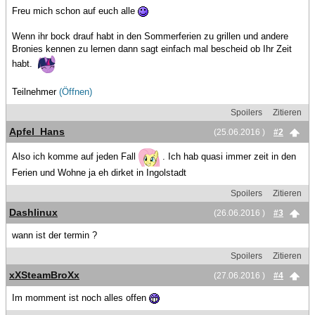
Freu mich schon auf euch alle
Wenn ihr bock drauf habt in den Sommerferien zu grillen und andere
Bronies kennen zu lernen dann sagt einfach mal bescheid ob Ihr Zeit
habt.
Teilnehmer
(Öffnen)
Spoilers
Zitieren
Apfel_Hans
(25.06.2016 )
#2
Also ich komme auf jeden Fall
. Ich hab quasi immer zeit in den
Ferien und Wohne ja eh dirket in Ingolstadt
Spoilers
Zitieren
Dashlinux
(26.06.2016 )
#3
wann ist der termin ?
Spoilers
Zitieren
xXSteamBroXx
(27.06.2016 )
#4
Im momment ist noch alles offen