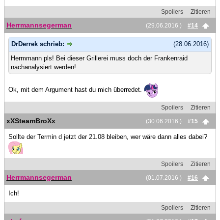
Spoilers
Zitieren
Herrmannsegerman
(29.06.2016 )
#14
DrDerrek schrieb:
(28.06.2016)
Hermmann pls! Bei dieser Grillerei muss doch der Frankenraid
nachanalysiert werden!
Ok, mit dem Argument hast du mich überredet.
Spoilers
Zitieren
xXSteamBroXx
(30.06.2016 )
#15
Sollte der Termin d jetzt der 21.08 bleiben, wer wäre dann alles dabei?
Spoilers
Zitieren
Herrmannsegerman
(01.07.2016 )
#16
Ich!
Spoilers
Zitieren