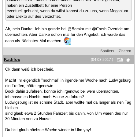
haben ein Zustellbett für eine Person
eventuell gebucht, wenn du willst kannst du zu uns, wenn Meganium
oder Elekto auf des verzichtet.
Ah, nein Danke! Ich bin gerade bei @Baraka mit @Crash Override am
übernachten. Aber Danke schon mal für den Angebot, ich würde das
dann als Nächstes Mal machen.
Spoilers
Zitieren
Kadifox
(04.03.2017 )
#15
Ok dann weiß ich bescheid.
Macht Ihr eigentlich "nochmal" in irgendeiner Woche nach Ludwigsburg
ein Treffen, hätte irgendwie
Bock dahin zufahren, könnte ich irgendwo bei wem übernachten,
ich hasse es Nachts nach Hause zu fahren?
Ludwigsburg ist ne schöne Stadt, aber wollte mal da länger als nen Tag
bleiben...
sind glaub etwa 2 Stunden Fahrzeit bis dahin, von Ulm wären des nur
30 Minuten von zu Hause.
Du bist glaub nächste Woche wieder in Ulm yay!