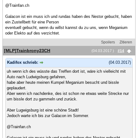
@Trainfan.ch
Galacon ist ein muss ich und rundas haben des Nestor gebucht, haben
ein Zustellbett für eine Person
eventuell gebucht, wenn du willst kannst du zu uns, wenn Meganium
oder Elekto auf des verzichtet.
Spoilers
Zitieren
[MLP]Trainbrony23CH
(04.03.2017 )
#14
Kadifox schrieb:
(04.03.2017)
uh wenn ich des wüsste das Treffen dort ist, wäre ich vielleicht mit
Auto nach Ludwigsburg gefahren,
habe aber heute meinen Kumpel Meganium besucht und bissle
geplaudert.
Aber wenn ich nachdenke, des ist schon ne etwas weite Strecke nur
um bissle dort zu gammeln und zurück.
Aber Lugwigsburg ist eine schöne Stadt!
Jedoch warte ich bis zur Galacon im Sommer.
@Trainfan.ch
Galacon ist ein muss ich und rundas haben des Nestor gebucht,