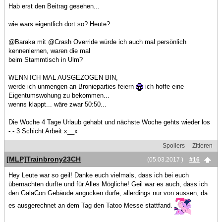
Hab erst den Beitrag gesehen...
wie wars eigentlich dort so? Heute?
@Baraka mit @Crash Override würde ich auch mal persönlich
kennenlernen, waren die mal
beim Stammtisch in Ulm?
WENN ICH MAL AUSGEZOGEN BIN,
werde ich unmengen an Bronieparties feiern
ich hoffe eine
Eigentumswohung zu bekommen...
wenns klappt... wäre zwar 50:50...
Die Woche 4 Tage Urlaub gehabt und nächste Woche gehts wieder los
-.- 3 Schicht Arbeit x__x
Spoilers
Zitieren
[MLP]Trainbrony23CH
(05.03.2017 )
#16
Hey Leute war so geil! Danke euch vielmals, dass ich bei euch
übernachten durfte und für Alles Mögliche! Geil war es auch, dass ich
den GalaCon Gebäude angucken durfe, allerdings nur von aussen, da
es ausgerechnet an dem Tag den Tatoo Messe stattfand.