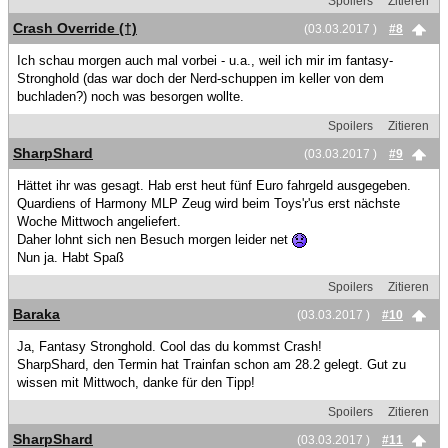
Spoilers
Zitieren
Crash Override (†)
(03.03.2017 )
#8
Ich schau morgen auch mal vorbei - u.a., weil ich mir im fantasy-
Stronghold (das war doch der Nerd-schuppen im keller von dem
buchladen?) noch was besorgen wollte.
Spoilers
Zitieren
SharpShard
(03.03.2017 )
#9
Hättet ihr was gesagt. Hab erst heut fünf Euro fahrgeld ausgegeben.
Quardiens of Harmony MLP Zeug wird beim Toys'r'us erst nächste
Woche Mittwoch angeliefert.
Daher lohnt sich nen Besuch morgen leider net
Nun ja. Habt Spaß
Spoilers
Zitieren
Baraka
(03.03.2017 )
#10
Ja, Fantasy Stronghold. Cool das du kommst Crash!
SharpShard, den Termin hat Trainfan schon am 28.2 gelegt. Gut zu
wissen mit Mittwoch, danke für den Tipp!
Spoilers
Zitieren
SharpShard
(03.03.2017 )
#11