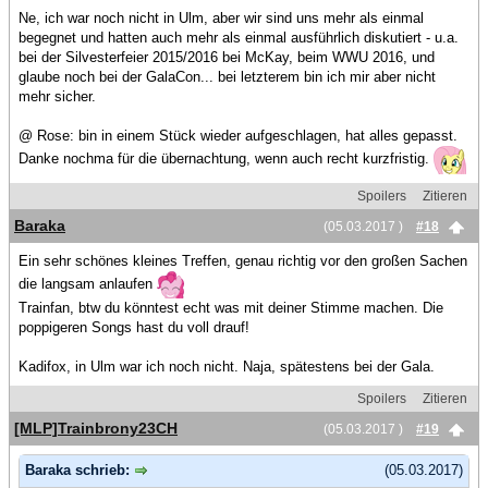
Ne, ich war noch nicht in Ulm, aber wir sind uns mehr als einmal
begegnet und hatten auch mehr als einmal ausführlich diskutiert - u.a.
bei der Silvesterfeier 2015/2016 bei McKay, beim WWU 2016, und
glaube noch bei der GalaCon... bei letzterem bin ich mir aber nicht
mehr sicher.
@ Rose: bin in einem Stück wieder aufgeschlagen, hat alles gepasst.
Danke nochma für die übernachtung, wenn auch recht kurzfristig.
Spoilers
Zitieren
Baraka
(05.03.2017 )
#18
Ein sehr schönes kleines Treffen, genau richtig vor den großen Sachen
die langsam anlaufen
Trainfan, btw du könntest echt was mit deiner Stimme machen. Die
poppigeren Songs hast du voll drauf!
Kadifox, in Ulm war ich noch nicht. Naja, spätestens bei der Gala.
Spoilers
Zitieren
[MLP]Trainbrony23CH
(05.03.2017 )
#19
Baraka schrieb:
(05.03.2017)