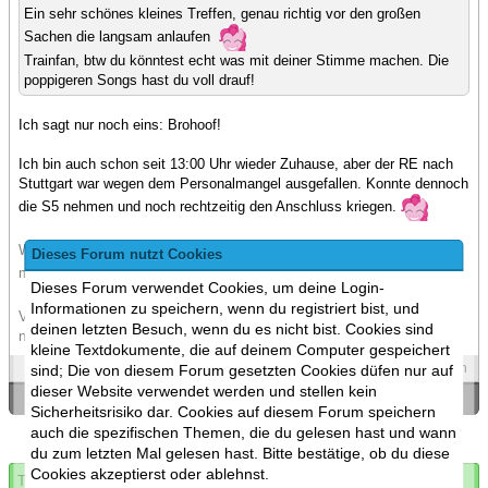
Ein sehr schönes kleines Treffen, genau richtig vor den großen
Sachen die langsam anlaufen
Trainfan, btw du könntest echt was mit deiner Stimme machen. Die
poppigeren Songs hast du voll drauf!
Ich sagt nur noch eins: Brohoof!
Ich bin auch schon seit 13:00 Uhr wieder Zuhause, aber der RE nach
Stuttgart war wegen dem Personalmangel ausgefallen. Konnte dennoch
die S5 nehmen und noch rechtzeitig den Anschluss kriegen.
War richtig, richtig geil! Ich möchte das irgendwann mal wieder
Dieses Forum nutzt Cookies
machen!
Dieses Forum verwendet Cookies, um deine Login-
Informationen zu speichern, wenn du registriert bist, und
Vorallem, ich finde es richtig Cool, dass ihr in Ludwigsburg wohnt und
deinen letzten Besuch, wenn du es nicht bist. Cookies sind
nur 15 Min bis zur Forum laufen muss. Finde ich sehr genial. ^^
kleine Textdokumente, die auf deinem Computer gespeichert
Spoilers
Zitieren
sind; Die von diesem Forum gesetzten Cookies düfen nur auf
dieser Website verwendet werden und stellen kein
«
Ein Thema zurück
|
Ein Thema vor
»
Sicherheitsrisiko dar. Cookies auf diesem Forum speichern
auch die spezifischen Themen, die du gelesen hast und wann
du zum letzten Mal gelesen hast. Bitte bestätige, ob du diese
Cookies akzeptierst oder ablehnst.
Thema abonnieren