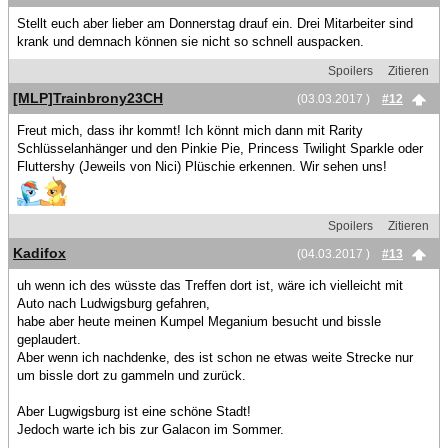
Stellt euch aber lieber am Donnerstag drauf ein. Drei Mitarbeiter sind
krank und demnach können sie nicht so schnell auspacken.
Spoilers
Zitieren
[MLP]Trainbrony23CH
(03.03.2017 )
#12
Freut mich, dass ihr kommt! Ich könnt mich dann mit Rarity
Schlüsselanhänger und den Pinkie Pie, Princess Twilight Sparkle oder
Fluttershy (Jeweils von Nici) Plüschie erkennen. Wir sehen uns!
Spoilers
Zitieren
Kadifox
(04.03.2017 )
#13
uh wenn ich des wüsste das Treffen dort ist, wäre ich vielleicht mit
Auto nach Ludwigsburg gefahren,
habe aber heute meinen Kumpel Meganium besucht und bissle
geplaudert.
Aber wenn ich nachdenke, des ist schon ne etwas weite Strecke nur
um bissle dort zu gammeln und zurück.
Aber Lugwigsburg ist eine schöne Stadt!
Jedoch warte ich bis zur Galacon im Sommer.