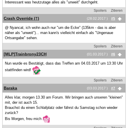
Interessant was heutzutage alles als "unweit" durchgeht.
Spoilers
Zitieren
Crash Override (†)
(28.02.2017 )
#5
@ Nyancat, ich wohn auch nur "um die Ecke" (135km - das is aber
näher als "unweit")... man kann's vielleicht einfach als "Ungenaue
Ortsangabe" sehen.
Spoilers
Zitieren
[MLP]Trainbrony23CH
(01.03.2017 )
#6
Nun wurde es Bestätigt, dass das Treffen am 04.03.2017 um 13:30 Uhr
stattfinden wird!
Spoilers
Zitieren
Baraka
(03.03.2017 )
#7
Alles klar, morgen 13.30 am Forum. Wir bringen auch unseren "kleinen"
mit, der ist auch 15.
Brauchst du einen Schlafplatz oder fährst du Samstag schon wieder
zurück?
Bis Morgen, freu mich