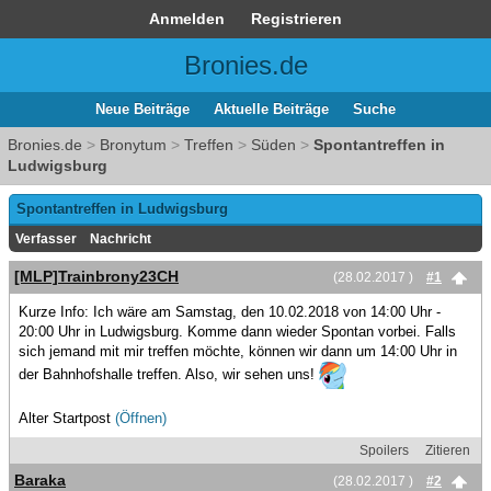
Anmelden
Registrieren
Bronies.de
Neue Beiträge
Aktuelle Beiträge
Suche
Bronies.de
>
Bronytum
>
Treffen
>
Süden
>
Spontantreffen in
Ludwigsburg
Spontantreffen in Ludwigsburg
Verfasser
Nachricht
[MLP]Trainbrony23CH
(28.02.2017 )
#1
Kurze Info: Ich wäre am Samstag, den 10.02.2018 von 14:00 Uhr -
20:00 Uhr in Ludwigsburg. Komme dann wieder Spontan vorbei. Falls
sich jemand mit mir treffen möchte, können wir dann um 14:00 Uhr in
der Bahnhofshalle treffen. Also, wir sehen uns!
Alter Startpost
(Öffnen)
Spoilers
Zitieren
Baraka
(28.02.2017 )
#2