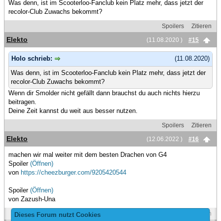
Was denn, ist im Scooterloo-Fanclub kein Platz mehr, dass jetzt der
recolor-Club Zuwachs bekommt?
Spoilers
Zitieren
Elekto
(11.08.2020 )
#15
Holo schrieb:
(11.08.2020)
Was denn, ist im Scooterloo-Fanclub kein Platz mehr, dass jetzt der
recolor-Club Zuwachs bekommt?
Wenn dir Smolder nicht gefällt dann brauchst du auch nichts hierzu
beitragen.
Deine Zeit kannst du weit aus besser nutzen.
Spoilers
Zitieren
Elekto
(12.06.2022 )
#16
machen wir mal weiter mit dem besten Drachen von G4
Spoiler
(Öffnen)
von
https://cheezburger.com/9205420544
Spoiler
(Öffnen)
von Zazush-Una
Spoilers
Zitieren
Dieses Forum nutzt Cookies