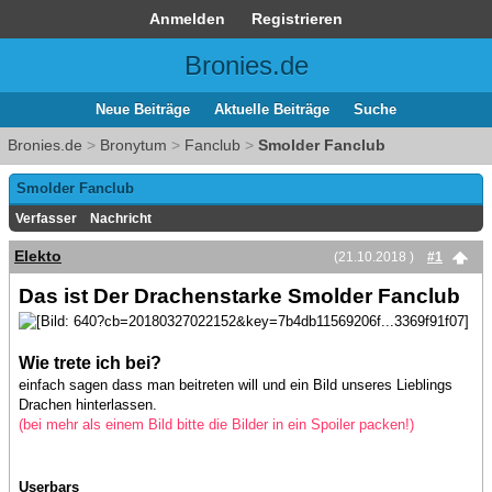
Anmelden
Registrieren
Bronies.de
Neue Beiträge
Aktuelle Beiträge
Suche
Bronies.de
>
Bronytum
>
Fanclub
>
Smolder Fanclub
Smolder Fanclub
Verfasser
Nachricht
Elekto
(21.10.2018 )
#1
Das ist Der Drachenstarke Smolder Fanclub
Wie trete ich bei?
einfach sagen dass man beitreten will und ein Bild unseres Lieblings
Drachen hinterlassen.
(bei mehr als einem Bild bitte die Bilder in ein Spoiler packen!)
Userbars