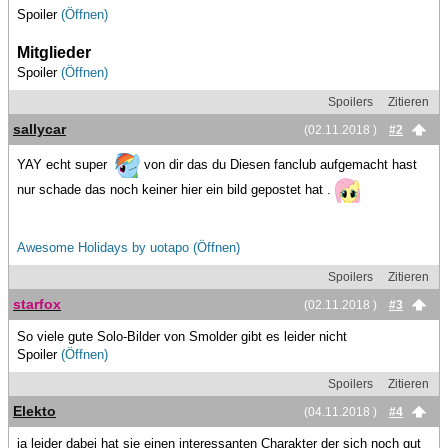
Spoiler
(Öffnen)
Mitglieder
Spoiler
(Öffnen)
Spoilers
Zitieren
sallycar
(02.11.2018 )
#2
YAY echt super
von dir das du Diesen fanclub aufgemacht hast
nur schade das noch keiner hier ein bild gepostet hat .
Awesome Holidays by uotapo
(Öffnen)
Spoilers
Zitieren
starfox
(02.11.2018 )
#3
So viele gute Solo-Bilder von Smolder gibt es leider nicht
Spoiler
(Öffnen)
Spoilers
Zitieren
Elekto
(04.11.2018 )
#4
ja leider dabei hat sie einen interessanten Charakter der sich noch gut