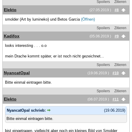
Spoilers
Zitieren
Elekto
(27.05.2019 )
#8
smolder (Art by lumineko) und Betos Garcia
(Öffnen)
Spoilers
Zitieren
Kadifox
(05.06.2019 )
#9
looks interesting . . . o.o
mein Drache kommt später, er ist noch nicht gezeichnet...
Spoilers
Zitieren
NyancatOpal
(19.06.2019 )
#10
Bitte einmal eintragen bitte.
Spoilers
Zitieren
Elekto
(06.07.2019 )
#11
NyancatOpal schrieb:
(19.06.2019)
Bitte einmal eintragen bitte.
bist eingetragen, vielleicht aber noch ein kleines Bild von Smolder