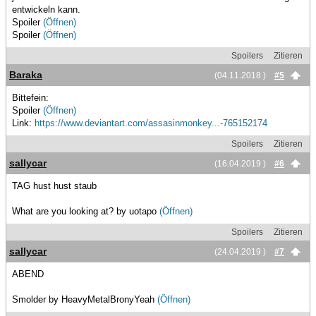
entwickeln kann.
Spoiler
(Öffnen)
Spoiler
(Öffnen)
Spoilers
Zitieren
Baraka
(04.11.2018 )
#5
Bittefein:
Spoiler
(Öffnen)
Link:
https://www.deviantart.com/assasinmonkey...-765152174
Spoilers
Zitieren
sallycar
(16.04.2019 )
#6
TAG hust hust staub
What are you looking at? by uotapo
(Öffnen)
Spoilers
Zitieren
sallycar
(24.04.2019 )
#7
ABEND
Smolder by HeavyMetalBronyYeah
(Öffnen)