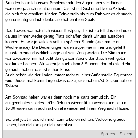
Stunden hatte ich etwas Probleme mit den Augen aber viel länger
waren wir ja auch nicht drinnen. Das ist mit Sicherheit keine Aktivität
die sich fest etabliert, für den Zeitvertreib bis zum Pub war es dennoch
genau richtig und ich denke alle hatten ihren Spaß.
Das Towers war natürlich wieder Bestpony. Es ist so toll das die Leute
da uns immer wieder genug Platz schaffen damit wir uns austoben
können. Es war ja wirklich voll zu späterer Stunde (wie immer am
Wochenende). Die Bedienungen waren super wie immer und gefühlt
musste niemand wirklich lange auf sein Zeug warten. Die Stimmung
war awesome, mir hat echt den ganzen Abend der Bauch weh getan
vor lauter Lachen. Wir waren ja auch dann 8 Stunden dort bis sie dicht
gemacht haben, das ist schon krass.
Auch schön wie der Laden immer mehr zu einer Außenstelle Equestrias
wird. Jedes mal kommt irgendwas dazu, diesmal ein AJ Sticker auf der
Toilette.
Am Sonntag haben war es dann noch mal ganz gemütlich. Ein
ausgedehntes solides Frühstück um wieder fit zu werden und bis um
16.00 waren dann auch schon alle wieder auf ihrem Weg nach Hause.
So, und jetzt muss ich mich zum arbeiten richten. Welcome graues
Leben, hab dich so gar nicht vermisst.
Spoilers
Zitieren