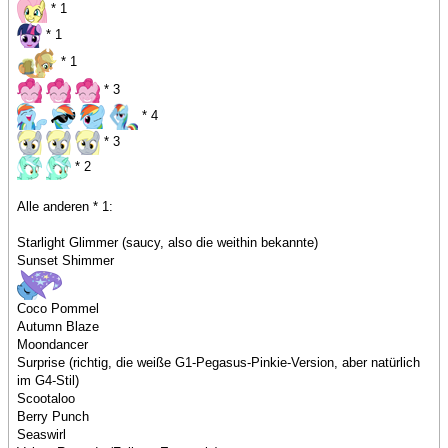
* 1
* 1
* 1
* 3
* 4
* 3
* 2
Alle anderen * 1:
Starlight Glimmer (saucy, also die weithin bekannte)
Sunset Shimmer
Coco Pommel
Autumn Blaze
Moondancer
Surprise (richtig, die weiße G1-Pegasus-Pinkie-Version, aber natürlich
im G4-Stil)
Scootaloo
Berry Punch
Seaswirl