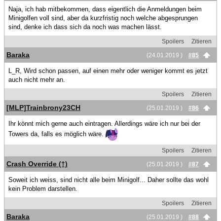
Naja, ich hab mitbekommen, dass eigentlich die Anmeldungen beim
Minigolfen voll sind, aber da kurzfristig noch welche abgesprungen
sind, denke ich dass sich da noch was machen lässt.
Spoilers
Zitieren
Baraka
(24.01.2019 )
#85
L_R, Wird schon passen, auf einen mehr oder weniger kommt es jetzt
auch nicht mehr an.
Spoilers
Zitieren
[MLP]Trainbrony23CH
(25.01.2019 )
#86
Ihr könnt mich gerne auch eintragen. Allerdings wäre ich nur bei der
Towers da, falls es möglich wäre.
Spoilers
Zitieren
Crash Override (†)
(25.01.2019 )
#87
Soweit ich weiss, sind nicht alle beim Minigolf... Daher sollte das wohl
kein Problem darstellen.
Spoilers
Zitieren
Baraka
(25.01.2019 )
#88