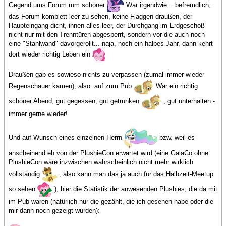
Gegend ums Forum rum schöner
War irgendwie... befremdlich,
das Forum komplett leer zu sehen, keine Flaggen draußen, der
Haupteingang dicht, innen alles leer, der Durchgang im Erdgeschoß
nicht nur mit den Trenntüren abgesperrt, sondern vor die auch noch
eine "Stahlwand" davorgerollt... naja, noch ein halbes Jahr, dann kehrt
dort wieder richtig Leben ein
Draußen gab es sowieso nichts zu verpassen (zumal immer wieder
Regenschauer kamen), also: auf zum Pub
War ein richtig
schöner Abend, gut gegessen, gut getrunken
, gut unterhalten -
immer gerne wieder!
Und auf Wunsch eines einzelnen Herrn
bzw. weil es
anscheinend eh von der PlushieCon erwartet wird (eine GalaCo ohne
PlushieCon wäre inzwischen wahrscheinlich nicht mehr wirklich
vollständig
, also kann man das ja auch für das Halbzeit-Meetup
so sehen
), hier die Statistik der anwesenden Plushies, die da mit
im Pub waren (natürlich nur die gezählt, die ich gesehen habe oder die
mir dann noch gezeigt wurden):