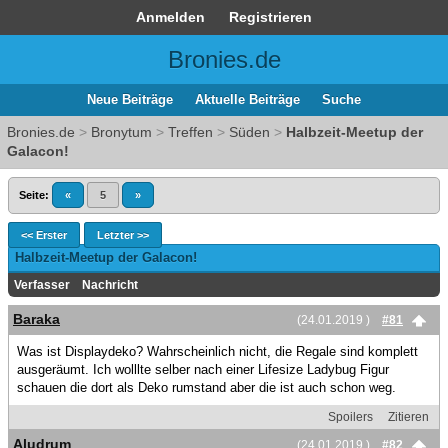
Anmelden
Registrieren
Bronies.de
Neue Beiträge
Aktuelle Beiträge
Suche
Bronies.de
>
Bronytum
>
Treffen
>
Süden
>
Halbzeit-Meetup der
Galacon!
Seite:
«
5
»
<< Erster
Letzter >>
Halbzeit-Meetup der Galacon!
Verfasser
Nachricht
Baraka
(24.01.2019 )
#81
Was ist Displaydeko? Wahrscheinlich nicht, die Regale sind komplett
ausgeräumt. Ich wolllte selber nach einer Lifesize Ladybug Figur
schauen die dort als Deko rumstand aber die ist auch schon weg.
Spoilers
Zitieren
Aludrum
(24.01.2019 )
#82