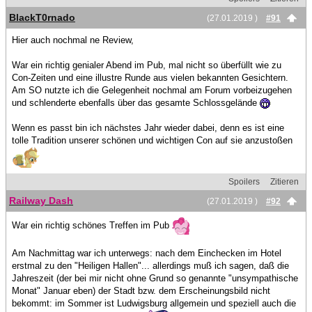
BlackT0rnado
(27.01.2019 )
#91
Hier auch nochmal ne Review,
War ein richtig genialer Abend im Pub, mal nicht so überfüllt wie zu
Con-Zeiten und eine illustre Runde aus vielen bekannten Gesichtern.
Am SO nutzte ich die Gelegenheit nochmal am Forum vorbeizugehen
und schlenderte ebenfalls über das gesamte Schlossgelände
Wenn es passt bin ich nächstes Jahr wieder dabei, denn es ist eine
tolle Tradition unserer schönen und wichtigen Con auf sie anzustoßen
Spoilers
Zitieren
Railway Dash
(27.01.2019 )
#92
War ein richtig schönes Treffen im Pub
Am Nachmittag war ich unterwegs: nach dem Einchecken im Hotel
erstmal zu den "Heiligen Hallen"... allerdings muß ich sagen, daß die
Jahreszeit (der bei mir nicht ohne Grund so genannte "unsympathische
Monat" Januar eben) der Stadt bzw. dem Erscheinungsbild nicht
bekommt: im Sommer ist Ludwigsburg allgemein und speziell auch die