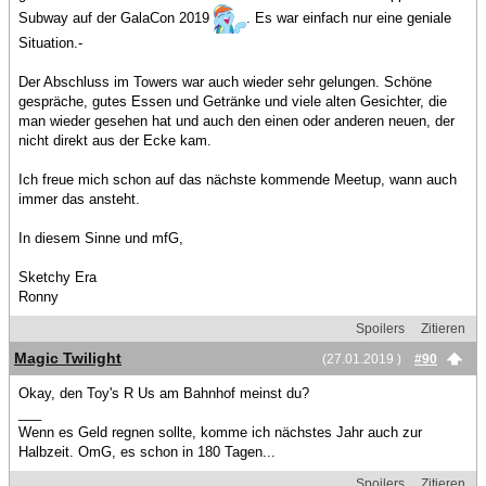
Subway auf der GalaCon 2019
. Es war einfach nur eine geniale
Situation.-
Der Abschluss im Towers war auch wieder sehr gelungen. Schöne
gespräche, gutes Essen und Getränke und viele alten Gesichter, die
man wieder gesehen hat und auch den einen oder anderen neuen, der
nicht direkt aus der Ecke kam.
Ich freue mich schon auf das nächste kommende Meetup, wann auch
immer das ansteht.
In diesem Sinne und mfG,
Sketchy Era
Ronny
Spoilers
Zitieren
Magic Twilight
(27.01.2019 )
#90
Okay, den Toy's R Us am Bahnhof meinst du?
___
Wenn es Geld regnen sollte, komme ich nächstes Jahr auch zur
Halbzeit. OmG, es schon in 180 Tagen...
Spoilers
Zitieren