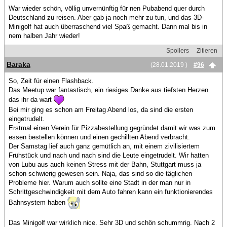
War wieder schön, völlig unvernünftig für nen Pubabend quer durch
Deutschland zu reisen. Aber gab ja noch mehr zu tun, und das 3D-
Minigolf hat auch überraschend viel Spaß gemacht. Dann mal bis in
nem halben Jahr wieder!
Spoilers
Zitieren
Baraka
(28.01.2019 )
#96
So, Zeit für einen Flashback.
Das Meetup war fantastisch, ein riesiges Danke aus tiefsten Herzen
das ihr da wart
Bei mir ging es schon am Freitag Abend los, da sind die ersten
eingetrudelt.
Erstmal einen Verein für Pizzabestellung gegründet damit wir was zum
essen bestellen können und einen gechillten Abend verbracht.
Der Samstag lief auch ganz gemütlich an, mit einem zivilisiertem
Frühstück und nach und nach sind die Leute eingetrudelt. Wir hatten
von Lubu aus auch keinen Stress mit der Bahn, Stuttgart muss ja
schon schwierig gewesen sein. Naja, das sind so die täglichen
Probleme hier. Warum auch sollte eine Stadt in der man nur in
Schrittgeschwindigkeit mit dem Auto fahren kann ein funktionierendes
Bahnsystem haben
Das Minigolf war wirklich nice. Sehr 3D und schön schummrig. Nach 2