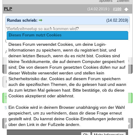
Spoilers
Zitieren
PLP
(14.02.2019 )
#100
Rundas schrieb:
(14.02.2019)
Viertelzeitmeetup so auch kommen wird?
Dieses Forum nutzt Cookies
Übertreib nicht :v
Dieses Forum verwendet Cookies, um deine Login-
Informationen zu speichern, wenn du registriert bist, und
Am Ende hauen alle ihr Geld vor der Con raus.
deinen letzten Besuch, wenn du es nicht bist. Cookies sind
Spoilers
Zitieren
kleine Textdokumente, die auf deinem Computer gespeichert
sind; Die von diesem Forum gesetzten Cookies düfen nur auf
«
Ein Thema zurück
|
Ein Thema vor
»
dieser Website verwendet werden und stellen kein
Sicherheitsrisiko dar. Cookies auf diesem Forum speichern
Seite:
«
5
»
auch die spezifischen Themen, die du gelesen hast und wann
du zum letzten Mal gelesen hast. Bitte bestätige, ob du diese
Cookies akzeptierst oder ablehnst.
Thema abonnieren
Ein Cookie wird in deinem Browser unabhängig von der Wahl
Spoilers
gespeichert, um zu verhindern, dass dir diese Frage erneut
gestellt wird. Du kannst deine Cookie-Einstellungen jederzeit
bronies.de
nach oben
über den Link in der Fußzeile ändern.
Powered by
MyBB
, mobile Fassung:
MyBB GoMobile
.