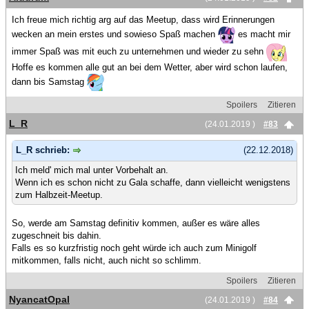
Ich freue mich richtig arg auf das Meetup, dass wird Erinnerungen
wecken an mein erstes und sowieso Spaß machen
es macht mir
immer Spaß was mit euch zu unternehmen und wieder zu sehn
Hoffe es kommen alle gut an bei dem Wetter, aber wird schon laufen,
dann bis Samstag
Spoilers
Zitieren
L_R
(24.01.2019 )
#83
L_R schrieb:
(22.12.2018)
Ich meld' mich mal unter Vorbehalt an.
Wenn ich es schon nicht zu Gala schaffe, dann vielleicht wenigstens
zum Halbzeit-Meetup.
So, werde am Samstag definitiv kommen, außer es wäre alles
zugeschneit bis dahin.
Falls es so kurzfristig noch geht würde ich auch zum Minigolf
mitkommen, falls nicht, auch nicht so schlimm.
Spoilers
Zitieren
NyancatOpal
(24.01.2019 )
#84