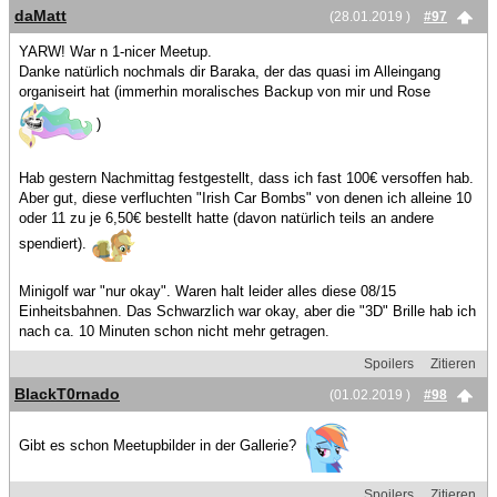
daMatt
(28.01.2019 )
#97
YARW! War n 1-nicer Meetup.
Danke natürlich nochmals dir Baraka, der das quasi im Alleingang
organiseirt hat (immerhin moralisches Backup von mir und Rose
)
Hab gestern Nachmittag festgestellt, dass ich fast 100€ versoffen hab.
Aber gut, diese verfluchten "Irish Car Bombs" von denen ich alleine 10
oder 11 zu je 6,50€ bestellt hatte (davon natürlich teils an andere
spendiert).
Minigolf war "nur okay". Waren halt leider alles diese 08/15
Einheitsbahnen. Das Schwarzlich war okay, aber die "3D" Brille hab ich
nach ca. 10 Minuten schon nicht mehr getragen.
Spoilers
Zitieren
BlackT0rnado
(01.02.2019 )
#98
Gibt es schon Meetupbilder in der Gallerie?
Spoilers
Zitieren