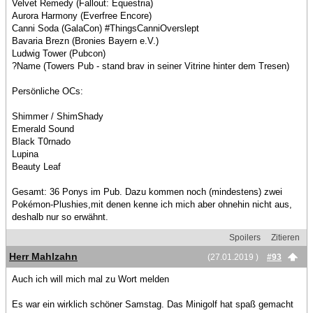
Velvet Remedy (Fallout: Equestria)
Aurora Harmony (Everfree Encore)
Canni Soda (GalaCon) #ThingsCanniOverslept
Bavaria Brezn (Bronies Bayern e.V.)
Ludwig Tower (Pubcon)
?Name (Towers Pub - stand brav in seiner Vitrine hinter dem Tresen)
Persönliche OCs:
Shimmer / ShimShady
Emerald Sound
Black T0rnado
Lupina
Beauty Leaf
Gesamt: 36 Ponys im Pub. Dazu kommen noch (mindestens) zwei
Pokémon-Plushies,mit denen kenne ich mich aber ohnehin nicht aus,
deshalb nur so erwähnt.
Spoilers
Zitieren
Herr Mahlzahn
(27.01.2019 )
#93
Auch ich will mich mal zu Wort melden
Es war ein wirklich schöner Samstag. Das Minigolf hat spaß gemacht