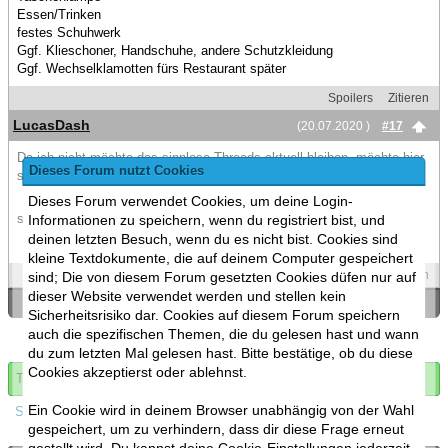
Essen/Trinken
festes Schuhwerk
Ggf. Klieschoner, Handschuhe, andere Schutzkleidung
Ggf. Wechselklamotten fürs Restaurant später
Spoilers
Zitieren
LucasDash
(20.07.2020 )
#17
Da ich nicht möchte das sinnlose Threads aktuell bleiben, möchte hier
Dieses Forum nutzt Cookies
sagen das ich das Meet-Up ganz nice fand und die Currywurst auch
Dieses Forum verwendet Cookies, um deine Login-
sehr lecker war
Informationen zu speichern, wenn du registriert bist, und
deinen letzten Besuch, wenn du es nicht bist. Cookies sind
kleine Textdokumente, die auf deinem Computer gespeichert
Spoilers
Zitieren
sind; Die von diesem Forum gesetzten Cookies düfen nur auf
dieser Website verwendet werden und stellen kein
«
Ein Thema zurück
|
Ein Thema vor
»
Sicherheitsrisiko dar. Cookies auf diesem Forum speichern
auch die spezifischen Themen, die du gelesen hast und wann
du zum letzten Mal gelesen hast. Bitte bestätige, ob du diese
Cookies akzeptierst oder ablehnst.
Thema abonnieren
Ein Cookie wird in deinem Browser unabhängig von der Wahl
Spoilers
gespeichert, um zu verhindern, dass dir diese Frage erneut