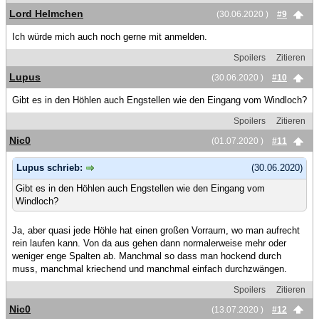
Lord Helmchen
(30.06.2020 )
#9
Ich würde mich auch noch gerne mit anmelden.
Spoilers
Zitieren
Lupus
(30.06.2020 )
#10
Gibt es in den Höhlen auch Engstellen wie den Eingang vom Windloch?
Spoilers
Zitieren
Nic0
(01.07.2020 )
#11
Lupus schrieb:
(30.06.2020)
Gibt es in den Höhlen auch Engstellen wie den Eingang vom
Windloch?
Ja, aber quasi jede Höhle hat einen großen Vorraum, wo man aufrecht
rein laufen kann. Von da aus gehen dann normalerweise mehr oder
weniger enge Spalten ab. Manchmal so dass man hockend durch
muss, manchmal kriechend und manchmal einfach durchzwängen.
Spoilers
Zitieren
Nic0
(13.07.2020 )
#12