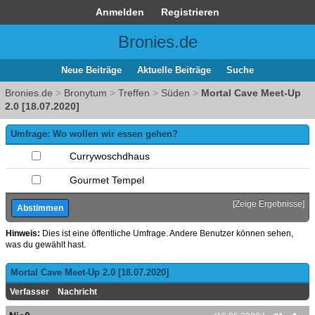
Anmelden
Registrieren
Bronies.de
Neue Beiträge
Aktuelle Beiträge
Suche
Bronies.de
>
Bronytum
>
Treffen
>
Süden
>
Mortal Cave Meet-Up
2.0 [18.07.2020]
Umfrage: Wo wollen wir essen gehen?
Currywoschdhaus
Gourmet Tempel
[
Zeige Ergebnisse
]
Hinweis:
Dies ist eine öffentliche Umfrage. Andere Benutzer können sehen,
was du gewählt hast.
Mortal Cave Meet-Up 2.0 [18.07.2020]
Verfasser
Nachricht