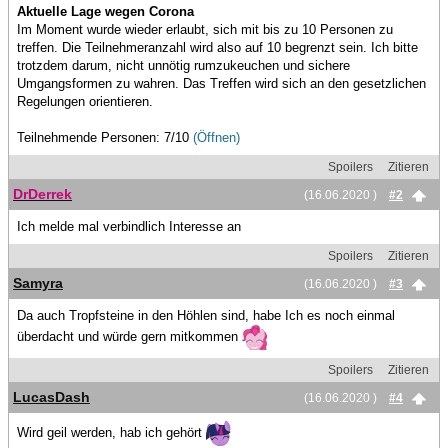
Aktuelle Lage wegen Corona
Im Moment wurde wieder erlaubt, sich mit bis zu 10 Personen zu
treffen. Die Teilnehmeranzahl wird also auf 10 begrenzt sein. Ich bitte
trotzdem darum, nicht unnötig rumzukeuchen und sichere
Umgangsformen zu wahren. Das Treffen wird sich an den gesetzlichen
Regelungen orientieren.
Teilnehmende Personen: 7/10
(Öffnen)
Spoilers
Zitieren
DrDerrek
(16.06.2020 )
#2
Ich melde mal verbindlich Interesse an
Spoilers
Zitieren
Samyra
(16.06.2020 )
#3
Da auch Tropfsteine in den Höhlen sind, habe Ich es noch einmal
überdacht und würde gern mitkommen
Spoilers
Zitieren
LucasDash
(16.06.2020 )
#4
Wird geil werden, hab ich gehört