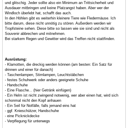
und glitschig. Jeder sollte also ein Minimum an Trittsicherheit und
Ausdauer mitbringen und keine Platzangst haben. Aber wer der
Windloch überlebt hat, schafft das auch.
In den Höhlen gibt es weiterhin kleinere Tiere wie Fledermäuse. Ich
bitte darum, diese nicht unnötig zu stören. Außerdem werden wir
Tropfsteine sehen. Diese bitte so lassen wie sie sind und nicht als
Souvenir abbrechen und mitnehmen.
Bei starkem Regen und Gewitter wird das Treffen nicht stattfinden.
Ausrüstung:
- Klamotten, die dreckig werden können (am besten: Ein Satz für
drinnen und einer für danach)
- Taschenlampen, Stirnlampen, Leuchtstäbchen
- festes Schuhwerk oder anders geeignete Schuhe
- Handschuhe
- Eine Flasche... (hier Getränk einfügen)
- Ein Helm ist nicht zwingend notwenig, wer aber einen hat, wird sich
schonmal nicht den Kopf anhauen
- Ein Seil für Notfälle, falls jemand eins hat
- ggf. Knieschützer, Handschuhe
- eine Picknickdecke
- Verpflegung für unterwegs