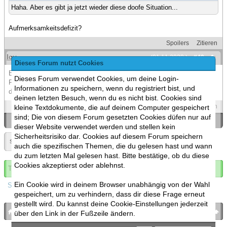
Haha. Aber es gibt ja jetzt wieder diese doofe Situation...
Aufmerksamkeitsdefizit?
Spoilers
Zitieren
Icy
(01.11.2020 )
#40
Dieses Forum nutzt Cookies
Einfach ignorieren. Wer weiß warum man so besessen von einer
Dieses Forum verwendet Cookies, um deine Login-
Forenaktion sein kann in der man selbst keine Aktien drin hat außer
Informationen zu speichern, wenn du registriert bist, und
das man teilnimmt.
deinen letzten Besuch, wenn du es nicht bist. Cookies sind
Spoilers
Zitieren
kleine Textdokumente, die auf deinem Computer gespeichert
sind; Die von diesem Forum gesetzten Cookies düfen nur auf
«
Ein Thema zurück
|
Ein Thema vor
»
dieser Website verwendet werden und stellen kein
Sicherheitsrisiko dar. Cookies auf diesem Forum speichern
Seite:
«
2
»
auch die spezifischen Themen, die du gelesen hast und wann
du zum letzten Mal gelesen hast. Bitte bestätige, ob du diese
Cookies akzeptierst oder ablehnst.
Thema abonnieren
Ein Cookie wird in deinem Browser unabhängig von der Wahl
Spoilers
gespeichert, um zu verhindern, dass dir diese Frage erneut
gestellt wird. Du kannst deine Cookie-Einstellungen jederzeit
bronies.de
nach oben
über den Link in der Fußzeile ändern.