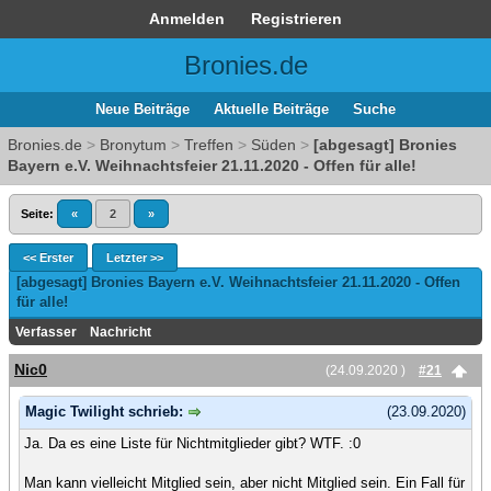
Anmelden
Registrieren
Bronies.de
Neue Beiträge
Aktuelle Beiträge
Suche
Bronies.de
>
Bronytum
>
Treffen
>
Süden
>
[abgesagt] Bronies
Bayern e.V. Weihnachtsfeier 21.11.2020 - Offen für alle!
Seite:
«
2
»
<< Erster
Letzter >>
[abgesagt] Bronies Bayern e.V. Weihnachtsfeier 21.11.2020 - Offen
für alle!
Verfasser
Nachricht
Nic0
(24.09.2020 )
#21
Magic Twilight schrieb:
(23.09.2020)
Ja. Da es eine Liste für Nichtmitglieder gibt? WTF. :0
Man kann vielleicht Mitglied sein, aber nicht Mitglied sein. Ein Fall für