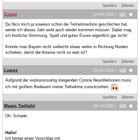
Spoilers
Zitieren
Conqi
(24.09.2020 )
#27
Da Nico mich ja sowieso schon die Teilnehmerliste geschlichen hat,
werde ich dieses Jahr wohl auch wieder kommen müssen. Dabei mag
ich festliche Stimmung, Spaß und gutes Essen eigentlich gar nicht!
Könnte man Bayern nicht vielleicht etwas weiter in Richtung Norden
schieben, damit die Anreise nicht so weit ist?
Spoilers
Zitieren
Lupus
(28.10.2020 )
#28
Aufgrund der explosionsartig steigenden Corona Neuinfektionen,muss
ich mit großem Bedauern meine Teilnahme zurückziehen,
Spoilers
Zitieren
Magic Twilight
(28.10.2020 )
#29
Oh. Schade.
Hallo!
Ich bringe einen Vorschlag mit.