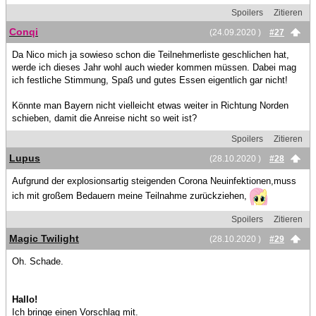
Spoilers
Zitieren
Conqi
(24.09.2020 )
#27
Da Nico mich ja sowieso schon die Teilnehmerliste geschlichen hat,
werde ich dieses Jahr wohl auch wieder kommen müssen. Dabei mag
ich festliche Stimmung, Spaß und gutes Essen eigentlich gar nicht!
Könnte man Bayern nicht vielleicht etwas weiter in Richtung Norden
schieben, damit die Anreise nicht so weit ist?
Spoilers
Zitieren
Lupus
(28.10.2020 )
#28
Aufgrund der explosionsartig steigenden Corona Neuinfektionen,muss
ich mit großem Bedauern meine Teilnahme zurückziehen,
Spoilers
Zitieren
Magic Twilight
(28.10.2020 )
#29
Oh. Schade.
Hallo!
Ich bringe einen Vorschlag mit.