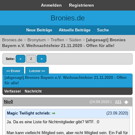
Anmelden
Registrieren
Bronies.de
Neue Beiträge
Aktuelle Beiträge
Suche
Bronies.de
>
Bronytum
>
Treffen
>
Süden
>
[abgesagt] Bronies
Bayern e.V. Weihnachtsfeier 21.11.2020 - Offen für alle!
Seite:
«
2
»
<< Erster
Letzter >>
[abgesagt] Bronies Bayern e.V. Weihnachtsfeier 21.11.2020 - Offen
für alle!
Verfasser
Nachricht
Nic0
(24.09.2020 )
#21
Magic Twilight schrieb:
(23.09.2020)
Ja. Da es eine Liste für Nichtmitglieder gibt? WTF. :0
Man kann vielleicht Mitglied sein, aber nicht Mitglied sein. Ein Fall für