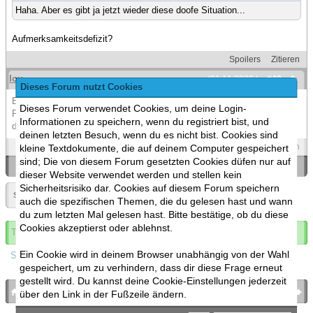
Haha. Aber es gibt ja jetzt wieder diese doofe Situation...
Aufmerksamkeitsdefizit?
Spoilers
Zitieren
Icy
(01.11.2020 )
#40
Dieses Forum nutzt Cookies
Einfach ignorieren. Wer weiß warum man so besessen von einer
Dieses Forum verwendet Cookies, um deine Login-
Forenaktion sein kann in der man selbst keine Aktien drin hat außer
Informationen zu speichern, wenn du registriert bist, und
das man teilnimmt.
deinen letzten Besuch, wenn du es nicht bist. Cookies sind
Spoilers
Zitieren
kleine Textdokumente, die auf deinem Computer gespeichert
sind; Die von diesem Forum gesetzten Cookies düfen nur auf
«
Ein Thema zurück
|
Ein Thema vor
»
dieser Website verwendet werden und stellen kein
Sicherheitsrisiko dar. Cookies auf diesem Forum speichern
Seite:
«
2
»
auch die spezifischen Themen, die du gelesen hast und wann
du zum letzten Mal gelesen hast. Bitte bestätige, ob du diese
Cookies akzeptierst oder ablehnst.
Thema abonnieren
Ein Cookie wird in deinem Browser unabhängig von der Wahl
Spoilers
gespeichert, um zu verhindern, dass dir diese Frage erneut
gestellt wird. Du kannst deine Cookie-Einstellungen jederzeit
bronies.de
nach oben
über den Link in der Fußzeile ändern.