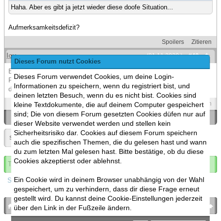
Haha. Aber es gibt ja jetzt wieder diese doofe Situation...
Aufmerksamkeitsdefizit?
Spoilers
Zitieren
Icy
(01.11.2020 )
#40
Dieses Forum nutzt Cookies
Einfach ignorieren. Wer weiß warum man so besessen von einer
Dieses Forum verwendet Cookies, um deine Login-
Forenaktion sein kann in der man selbst keine Aktien drin hat außer
Informationen zu speichern, wenn du registriert bist, und
das man teilnimmt.
deinen letzten Besuch, wenn du es nicht bist. Cookies sind
Spoilers
Zitieren
kleine Textdokumente, die auf deinem Computer gespeichert
sind; Die von diesem Forum gesetzten Cookies düfen nur auf
«
Ein Thema zurück
|
Ein Thema vor
»
dieser Website verwendet werden und stellen kein
Sicherheitsrisiko dar. Cookies auf diesem Forum speichern
Seite:
«
2
»
auch die spezifischen Themen, die du gelesen hast und wann
du zum letzten Mal gelesen hast. Bitte bestätige, ob du diese
Cookies akzeptierst oder ablehnst.
Thema abonnieren
Ein Cookie wird in deinem Browser unabhängig von der Wahl
Spoilers
gespeichert, um zu verhindern, dass dir diese Frage erneut
gestellt wird. Du kannst deine Cookie-Einstellungen jederzeit
bronies.de
nach oben
über den Link in der Fußzeile ändern.