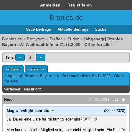
Anmelden
Registrieren
Bronies.de
Neue Beiträge
Aktuelle Beiträge
Suche
Bronies.de
>
Bronytum
>
Treffen
>
Süden
>
[abgesagt] Bronies
Bayern e.V. Weihnachtsfeier 21.11.2020 - Offen für alle!
Seite:
«
2
»
<< Erster
Letzter >>
[abgesagt] Bronies Bayern e.V. Weihnachtsfeier 21.11.2020 - Offen
für alle!
Verfasser
Nachricht
Nic0
(24.09.2020 )
#21
Magic Twilight schrieb:
(23.09.2020)
Ja. Da es eine Liste für Nichtmitglieder gibt? WTF. :0
Man kann vielleicht Mitglied sein, aber nicht Mitglied sein. Ein Fall für