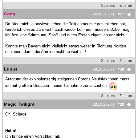
Spoilers
Zitieren
Conqi
(24.09.2020 )
#27
Da Nico mich ja sowieso schon die Teilnehmerliste geschlichen hat,
werde ich dieses Jahr wohl auch wieder kommen müssen. Dabei mag
ich festliche Stimmung, Spaß und gutes Essen eigentlich gar nicht!
Könnte man Bayern nicht vielleicht etwas weiter in Richtung Norden
schieben, damit die Anreise nicht so weit ist?
Spoilers
Zitieren
Lupus
(28.10.2020 )
#28
Aufgrund der explosionsartig steigenden Corona Neuinfektionen,muss
ich mit großem Bedauern meine Teilnahme zurückziehen,
Spoilers
Zitieren
Magic Twilight
(28.10.2020 )
#29
Oh. Schade.
Hallo!
Ich bringe einen Vorschlag mit.