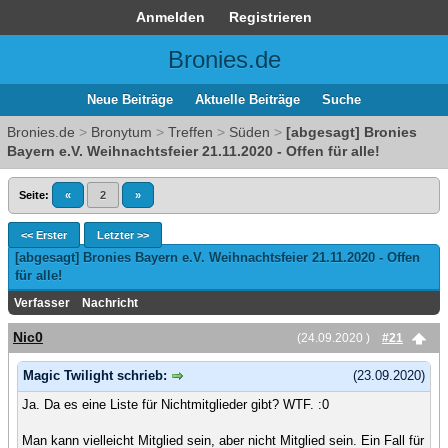
Anmelden
Registrieren
Bronies.de
Neue Beiträge
Aktuelle Beiträge
Suche
Bronies.de
>
Bronytum
>
Treffen
>
Süden
>
[abgesagt] Bronies
Bayern e.V. Weihnachtsfeier 21.11.2020 - Offen für alle!
Seite:
«
2
»
<< Erster
Letzter >>
[abgesagt] Bronies Bayern e.V. Weihnachtsfeier 21.11.2020 - Offen
für alle!
Verfasser
Nachricht
Nic0
(24.09.2020 )
#21
Magic Twilight schrieb:
(23.09.2020)
Ja. Da es eine Liste für Nichtmitglieder gibt? WTF. :0
Man kann vielleicht Mitglied sein, aber nicht Mitglied sein. Ein Fall für