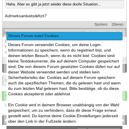
Haha. Aber es gibt ja jetzt wieder diese doofe Situation...
Aufmerksamkeitsdefizit?
Spoilers
Zitieren
Icy
(01.11.2020 )
#40
Dieses Forum nutzt Cookies
Einfach ignorieren. Wer weiß warum man so besessen von einer
Dieses Forum verwendet Cookies, um deine Login-
Forenaktion sein kann in der man selbst keine Aktien drin hat außer
Informationen zu speichern, wenn du registriert bist, und
das man teilnimmt.
deinen letzten Besuch, wenn du es nicht bist. Cookies sind
Spoilers
Zitieren
kleine Textdokumente, die auf deinem Computer gespeichert
sind; Die von diesem Forum gesetzten Cookies düfen nur auf
«
Ein Thema zurück
|
Ein Thema vor
»
dieser Website verwendet werden und stellen kein
Sicherheitsrisiko dar. Cookies auf diesem Forum speichern
Seite:
«
2
»
auch die spezifischen Themen, die du gelesen hast und wann
du zum letzten Mal gelesen hast. Bitte bestätige, ob du diese
Cookies akzeptierst oder ablehnst.
Thema abonnieren
Ein Cookie wird in deinem Browser unabhängig von der Wahl
Spoilers
gespeichert, um zu verhindern, dass dir diese Frage erneut
gestellt wird. Du kannst deine Cookie-Einstellungen jederzeit
bronies.de
nach oben
über den Link in der Fußzeile ändern.