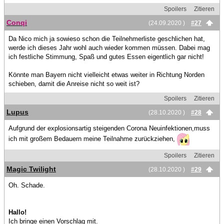
Spoilers
Zitieren
Conqi
(24.09.2020 )
#27
Da Nico mich ja sowieso schon die Teilnehmerliste geschlichen hat,
werde ich dieses Jahr wohl auch wieder kommen müssen. Dabei mag
ich festliche Stimmung, Spaß und gutes Essen eigentlich gar nicht!
Könnte man Bayern nicht vielleicht etwas weiter in Richtung Norden
schieben, damit die Anreise nicht so weit ist?
Spoilers
Zitieren
Lupus
(28.10.2020 )
#28
Aufgrund der explosionsartig steigenden Corona Neuinfektionen,muss
ich mit großem Bedauern meine Teilnahme zurückziehen,
Spoilers
Zitieren
Magic Twilight
(28.10.2020 )
#29
Oh. Schade.
Hallo!
Ich bringe einen Vorschlag mit.