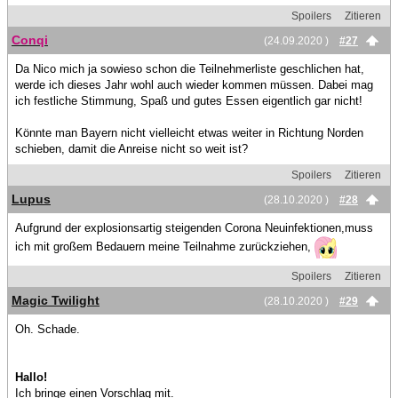
Spoilers
Zitieren
Conqi
(24.09.2020 )
#27
Da Nico mich ja sowieso schon die Teilnehmerliste geschlichen hat,
werde ich dieses Jahr wohl auch wieder kommen müssen. Dabei mag
ich festliche Stimmung, Spaß und gutes Essen eigentlich gar nicht!
Könnte man Bayern nicht vielleicht etwas weiter in Richtung Norden
schieben, damit die Anreise nicht so weit ist?
Spoilers
Zitieren
Lupus
(28.10.2020 )
#28
Aufgrund der explosionsartig steigenden Corona Neuinfektionen,muss
ich mit großem Bedauern meine Teilnahme zurückziehen,
Spoilers
Zitieren
Magic Twilight
(28.10.2020 )
#29
Oh. Schade.
Hallo!
Ich bringe einen Vorschlag mit.