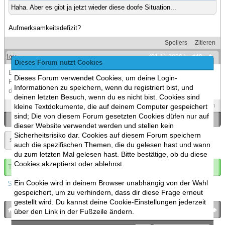
Haha. Aber es gibt ja jetzt wieder diese doofe Situation...
Aufmerksamkeitsdefizit?
Spoilers
Zitieren
Icy
(01.11.2020 )
#40
Dieses Forum nutzt Cookies
Einfach ignorieren. Wer weiß warum man so besessen von einer
Dieses Forum verwendet Cookies, um deine Login-
Forenaktion sein kann in der man selbst keine Aktien drin hat außer
Informationen zu speichern, wenn du registriert bist, und
das man teilnimmt.
deinen letzten Besuch, wenn du es nicht bist. Cookies sind
Spoilers
Zitieren
kleine Textdokumente, die auf deinem Computer gespeichert
sind; Die von diesem Forum gesetzten Cookies düfen nur auf
«
Ein Thema zurück
|
Ein Thema vor
»
dieser Website verwendet werden und stellen kein
Sicherheitsrisiko dar. Cookies auf diesem Forum speichern
Seite:
«
2
»
auch die spezifischen Themen, die du gelesen hast und wann
du zum letzten Mal gelesen hast. Bitte bestätige, ob du diese
Cookies akzeptierst oder ablehnst.
Thema abonnieren
Ein Cookie wird in deinem Browser unabhängig von der Wahl
Spoilers
gespeichert, um zu verhindern, dass dir diese Frage erneut
gestellt wird. Du kannst deine Cookie-Einstellungen jederzeit
bronies.de
nach oben
über den Link in der Fußzeile ändern.