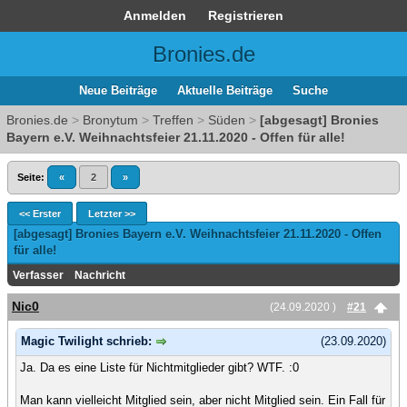
Anmelden
Registrieren
Bronies.de
Neue Beiträge
Aktuelle Beiträge
Suche
Bronies.de
>
Bronytum
>
Treffen
>
Süden
>
[abgesagt] Bronies
Bayern e.V. Weihnachtsfeier 21.11.2020 - Offen für alle!
Seite:
«
2
»
<< Erster
Letzter >>
[abgesagt] Bronies Bayern e.V. Weihnachtsfeier 21.11.2020 - Offen
für alle!
Verfasser
Nachricht
Nic0
(24.09.2020 )
#21
Magic Twilight schrieb:
(23.09.2020)
Ja. Da es eine Liste für Nichtmitglieder gibt? WTF. :0
Man kann vielleicht Mitglied sein, aber nicht Mitglied sein. Ein Fall für