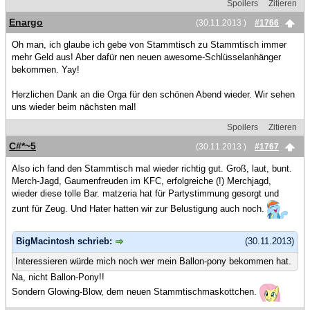
Spoilers
Zitieren
Enargo
(30.11.2013 )
#1766
Oh man, ich glaube ich gebe von Stammtisch zu Stammtisch immer
mehr Geld aus! Aber dafür nen neuen awesome-Schlüsselanhänger
bekommen. Yay!
Herzlichen Dank an die Orga für den schönen Abend wieder. Wir sehen
uns wieder beim nächsten mal!
Spoilers
Zitieren
C#*~5
(30.11.2013 )
#1767
Also ich fand den Stammtisch mal wieder richtig gut. Groß, laut, bunt.
Merch-Jagd, Gaumenfreuden im KFC, erfolgreiche (!) Merchjagd,
wieder diese tolle Bar. matzeria hat für Partystimmung gesorgt und
zunt für Zeug. Und Hater hatten wir zur Belustigung auch noch.
BigMacintosh schrieb:
(30.11.2013)
Interessieren würde mich noch wer mein Ballon-pony bekommen hat.
Na, nicht Ballon-Pony!!
Sondern Glowing-Blow, dem neuen Stammtischmaskottchen.