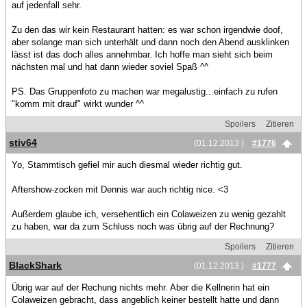
auf jedenfall sehr.
Zu den das wir kein Restaurant hatten: es war schon irgendwie doof,
aber solange man sich unterhält und dann noch den Abend ausklinken
lässt ist das doch alles annehmbar. Ich hoffe man sieht sich beim
nächsten mal und hat dann wieder soviel Spaß ^^
PS. Das Gruppenfoto zu machen war megalustig...einfach zu rufen
"komm mit drauf" wirkt wunder ^^
Spoilers
Zitieren
stiv64
(01.12.2013 )
#1776
Yo, Stammtisch gefiel mir auch diesmal wieder richtig gut.
Aftershow-zocken mit Dennis war auch richtig nice. <3
Außerdem glaube ich, versehentlich ein Colaweizen zu wenig gezahlt
zu haben, war da zum Schluss noch was übrig auf der Rechnung?
Spoilers
Zitieren
BlackShark
(01.12.2013 )
#1777
Übrig war auf der Rechung nichts mehr. Aber die Kellnerin hat ein
Colaweizen gebracht, dass angeblich keiner bestellt hatte und dann