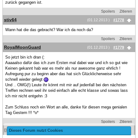
zurück gegangen ist.
Spoilers
Zitieren
stiv64
(01.12.2013 )
#1778
Wann hat die das gebracht? War ich da noch da?
Spoilers
Zitieren
RoyalMoonGuard
(01.12.2013 )
#1779
So jetzt bin ich dran (:
Aaaaalso dafür das ich zum Ersten mal dabei war und ich so gut wie
Keinen gekannt hab war es mehr als nur awesome ganz ehrlich !
Aufregung pur zu beginn aber das hat sich Glücklicherweise sehr
schnell wieder gelegt
Und .. OMG(!) Leute ihr könnt mit mir auf jedenfall bei den nächsten
Treffen rechnen weil ihr seid einfach alle echt klasse und sowas lass
ich mir nicht entgehn :3
Zum Schluss noch ein Wort an alle, danke für diesen mega genialen
Tag Gestern !!! *o*
Spoilers
Zitieren
BlackShark
Dieses Forum nutzt Cookies
(01.12.2013 )
#1780