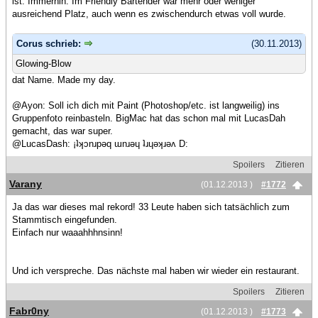
ist. Immerhin: Im Friendly Bartender war mehr oder weniger
ausreichend Platz, auch wenn es zwischendurch etwas voll wurde.
Corus schrieb:
(30.11.2013)
Glowing-Blow
dat Name. Made my day.
@Ayon: Soll ich dich mit Paint (Photoshop/etc. ist langweilig) ins
Gruppenfoto reinbasteln. BigMac hat das schon mal mit LucasDah
gemacht, das war super.
@LucasDash: ¡ʇʞɔnɹpǝq ɯnɹǝɥ ʇɹɥǝʞɹǝʌ D:
Spoilers
Zitieren
Varany
(01.12.2013 )
#1772
Ja das war dieses mal rekord! 33 Leute haben sich tatsächlich zum
Stammtisch eingefunden.
Einfach nur waaahhhnsinn!
Und ich verspreche. Das nächste mal haben wir wieder ein restaurant.
Spoilers
Zitieren
Fabr0ny
(01.12.2013 )
#1773