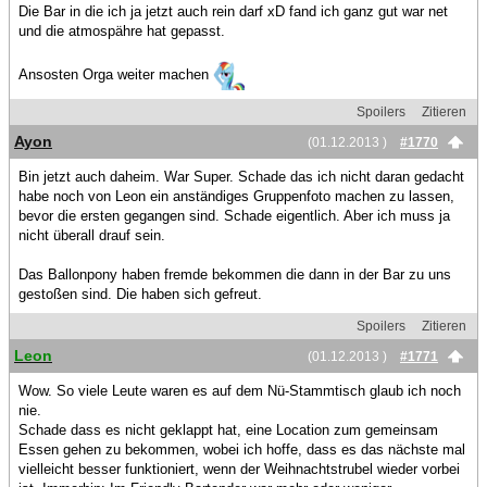
Die Bar in die ich ja jetzt auch rein darf xD fand ich ganz gut war net
und die atmospähre hat gepasst.
Ansosten Orga weiter machen
Spoilers
Zitieren
Ayon
(01.12.2013 )
#1770
Bin jetzt auch daheim. War Super. Schade das ich nicht daran gedacht
habe noch von Leon ein anständiges Gruppenfoto machen zu lassen,
bevor die ersten gegangen sind. Schade eigentlich. Aber ich muss ja
nicht überall drauf sein.
Das Ballonpony haben fremde bekommen die dann in der Bar zu uns
gestoßen sind. Die haben sich gefreut.
Spoilers
Zitieren
Leon
(01.12.2013 )
#1771
Wow. So viele Leute waren es auf dem Nü-Stammtisch glaub ich noch
nie.
Schade dass es nicht geklappt hat, eine Location zum gemeinsam
Essen gehen zu bekommen, wobei ich hoffe, dass es das nächste mal
vielleicht besser funktioniert, wenn der Weihnachtstrubel wieder vorbei