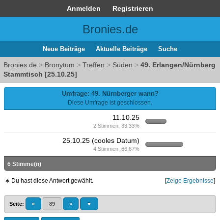
Anmelden
Registrieren
Bronies.de
Neue Beiträge
Aktuelle Beiträge
Suche
Bronies.de
>
Bronytum
>
Treffen
>
Süden
>
49. Erlangen/Nürnberg
Stammtisch [25.10.25]
Umfrage: 49. Nürnberger wann?
Diese Umfrage ist geschlossen.
11.10.25
2 Stimmen, 33.33%
25.10.25 (cooles Datum)
4 Stimmen, 66.67%
6 Stimme(n)
∗ Du hast diese Antwort gewählt.
[
Zeige Ergebnisse
]
Seite:
«
89
»
▼