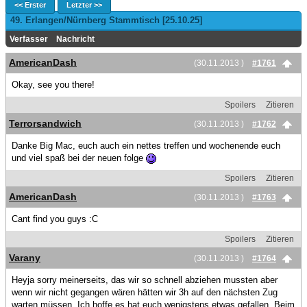
<< Erster
Letzter >>
49. Erlangen/Nürnberg Stammtisch [25.10.25]
Verfasser
Nachricht
AmericanDash
(30.11.2013 )
#1761
Okay, see you there!
Spoilers
Zitieren
Terrorsandwich
(30.11.2013 )
#1762
Danke Big Mac, euch auch ein nettes treffen und wochenende euch
und viel spaß bei der neuen folge
Spoilers
Zitieren
AmericanDash
(30.11.2013 )
#1763
Cant find you guys :C
Spoilers
Zitieren
Varany
(30.11.2013 )
#1764
Heyja sorry meinerseits, das wir so schnell abziehen mussten aber
wenn wir nicht gegangen wären hätten wir 3h auf den nächsten Zug
warten müssen. Ich hoffe es hat euch wenigstens etwas gefallen. Beim