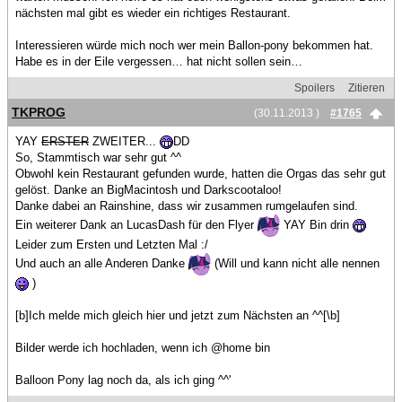
nächsten mal gibt es wieder ein richtiges Restaurant.
Interessieren würde mich noch wer mein Ballon-pony bekommen hat.
Habe es in der Eile vergessen… hat nicht sollen sein…
Spoilers
Zitieren
TKPROG
(30.11.2013 )
#1765
YAY
ERSTER
ZWEITER...
DD
So, Stammtisch war sehr gut ^^
Obwohl kein Restaurant gefunden wurde, hatten die Orgas das sehr gut
gelöst. Danke an BigMacintosh und Darkscootaloo!
Danke dabei an Rainshine, dass wir zusammen rumgelaufen sind.
Ein weiterer Dank an LucasDash für den Flyer
YAY Bin drin
Leider zum Ersten und Letzten Mal :/
Und auch an alle Anderen Danke
(Will und kann nicht alle nennen
)
[b]Ich melde mich gleich hier und jetzt zum Nächsten an ^^[\b]
Bilder werde ich hochladen, wenn ich @home bin
Balloon Pony lag noch da, als ich ging ^^'