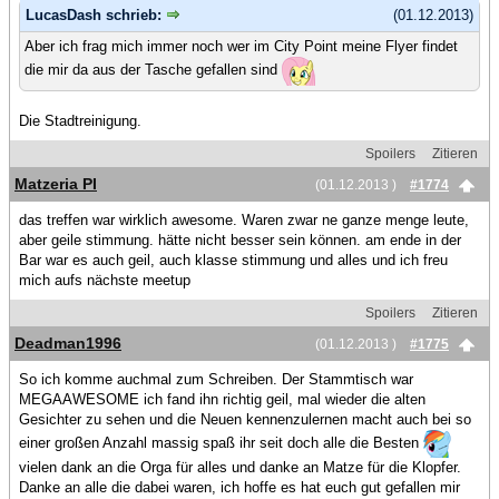
LucasDash schrieb:
(01.12.2013)
Aber ich frag mich immer noch wer im City Point meine Flyer findet
die mir da aus der Tasche gefallen sind
Die Stadtreinigung.
Spoilers
Zitieren
Matzeria PI
(01.12.2013 )
#1774
das treffen war wirklich awesome. Waren zwar ne ganze menge leute,
aber geile stimmung. hätte nicht besser sein können. am ende in der
Bar war es auch geil, auch klasse stimmung und alles und ich freu
mich aufs nächste meetup
Spoilers
Zitieren
Deadman1996
(01.12.2013 )
#1775
So ich komme auchmal zum Schreiben. Der Stammtisch war
MEGAAWESOME ich fand ihn richtig geil, mal wieder die alten
Gesichter zu sehen und die Neuen kennenzulernen macht auch bei so
einer großen Anzahl massig spaß ihr seit doch alle die Besten
vielen dank an die Orga für alles und danke an Matze für die Klopfer.
Danke an alle die dabei waren, ich hoffe es hat euch gut gefallen mir