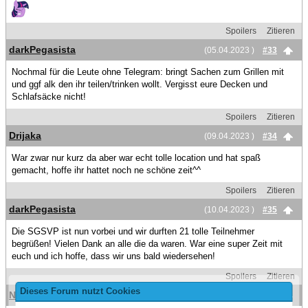
Spoilers
Zitieren
darkPegasista
(05.04.2023 )
#33
Nochmal für die Leute ohne Telegram: bringt Sachen zum Grillen mit
und ggf alk den ihr teilen/trinken wollt. Vergisst eure Decken und
Schlafsäcke nicht!
Spoilers
Zitieren
Drijaka
(09.04.2023 )
#34
War zwar nur kurz da aber war echt tolle location und hat spaß
gemacht, hoffe ihr hattet noch ne schöne zeit^^
Spoilers
Zitieren
darkPegasista
(10.04.2023 )
#35
Die SGSVP ist nun vorbei und wir durften 21 tolle Teilnehmer
begrüßen! Vielen Dank an alle die da waren. War eine super Zeit mit
euch und ich hoffe, dass wir uns bald wiedersehen!
Spoilers
Zitieren
Dieses Forum nutzt Cookies
No Nickname
(10.04.2023 )
#36