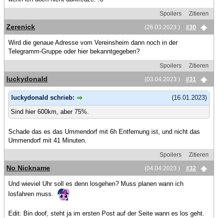
Spoilers
Zitieren
Zerenick
(26.03.2023 )
#30
Wird die genaue Adresse vom Vereinsheim dann noch in der
Telegramm-Gruppe oder hier bekanntgegeben?
Spoilers
Zitieren
luckydonald
(03.04.2023 )
#31
luckydonald schrieb:
(16.01.2023)
Sind hier 600km, aber 75%.
Schade das es das Ummendorf mit 6h Entfernung ist, und nicht das
Ummendorf mit 41 Minuten.
Spoilers
Zitieren
No Nickname
(04.04.2023 )
#32
Und wieviel Uhr soll es denn losgehen? Muss planen wann ich
losfahren muss.
Edit: Bin doof, steht ja im ersten Post auf der Seite wann es los geht.