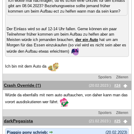
Ich wollte mal nachfragen, ob es schon eine Uhrzeit für den Einlass
gibt am 08.04.2023? Beziehungsweise sollte jemand früher
kommen um beim Aufbau ect zu helfen wann man da sein kann?
Der Einlass wird so auf 12-14 Uhr fallen. Gerne können ein paar
Teilnehmer früher kommen um beim Aufbau zu helfen aber am
Meisten würde ich jemanden brauchen,
der ein Auto
hat um am
Morgen für das Essen einzukaufen (so viel wird es nicht sein aber es
würde den Aufbau etwas erleichtern)
Ich bin mit dem Auto da
Spoilers
Zitieren
Crash Override (†)
(20.02.2023 )
#24
Würde da ebenfalls mit nem auto auftauchen, von daher kann man das
vorort ausdiskutieren wer fährt.
Spoilers
Zitieren
darkPegasista
(21.02.2023 )
#25
Piaggio pony schrieb:
(20.02.2023)