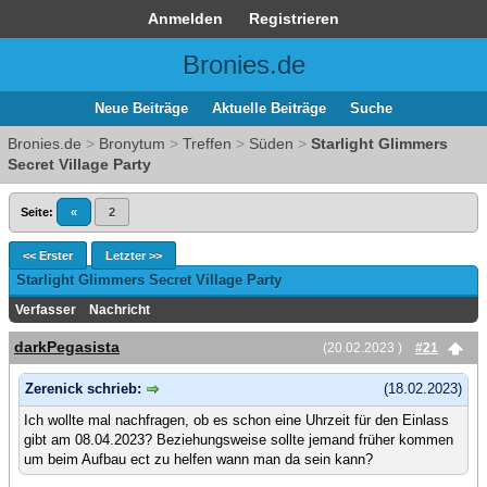
Anmelden
Registrieren
Bronies.de
Neue Beiträge
Aktuelle Beiträge
Suche
Bronies.de
>
Bronytum
>
Treffen
>
Süden
>
Starlight Glimmers
Secret Village Party
Seite:
«
2
<< Erster
Letzter >>
Starlight Glimmers Secret Village Party
Verfasser
Nachricht
darkPegasista
(20.02.2023 )
#21
Zerenick schrieb:
(18.02.2023)
Ich wollte mal nachfragen, ob es schon eine Uhrzeit für den Einlass
gibt am 08.04.2023? Beziehungsweise sollte jemand früher kommen
um beim Aufbau ect zu helfen wann man da sein kann?