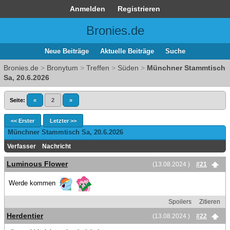
Anmelden
Registrieren
Bronies.de
Neue Beiträge
Aktuelle Beiträge
Suche
Bronies.de
>
Bronytum
>
Treffen
>
Süden
>
Münchner Stammtisch
Sa, 20.6.2026
Seite:
«
2
»
<< Erster
Letzter >>
Münchner Stammtisch Sa, 20.6.2026
Verfasser
Nachricht
Luminous Flower
(13.08.2024 )
#21
Werde kommen
Spoilers
Zitieren
Herdentier
(13.08.2024 )
#22