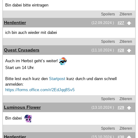
Bin dabei bitte eintragen
Spoilers
Zitieren
Herdentier
(12.09.2024 )
#27
ich bin auch wieder mit dabei
Spoilers
Zitieren
Quest Crusaders
(11.10.2024 )
#28
Auch im Herbst geht’s weiter!
Start um 14 Uhr.
Bitte lest euch kurz den
Startpost
kurz durch und dann schnell
anmelden:
https://forms.office.com/r/2EdJqq8Sv5
Spoilers
Zitieren
Luminous Flower
(13.10.2024 )
#29
Bin dabei
Spoilers
Zitieren
Herdentier
(15.10.2024 )
#30