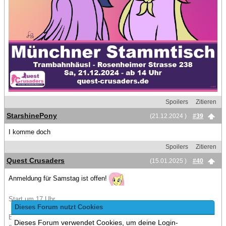
Spoilers
Zitieren
StarshinePony
(21.12.2024 )
#39
I komme doch
Spoilers
Zitieren
Quest Crusaders
(15.01.2025 )
#40
Anmeldung für Samstag ist offen!
Start um 17 Uhr.
Dieses Forum nutzt Cookies
Bitte lest euch kurz den
Startpost
kurz durch und dann schnell
Dieses Forum verwendet Cookies, um deine Login-