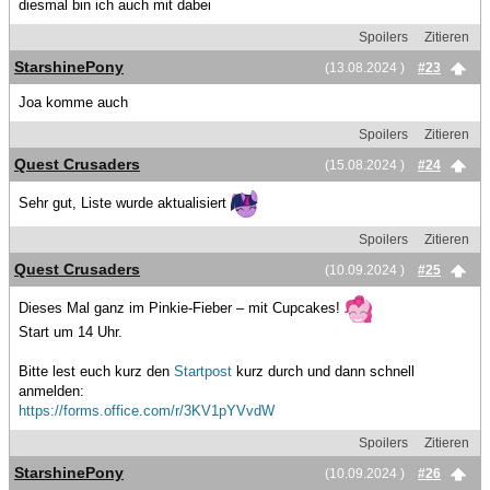
diesmal bin ich auch mit dabei
Spoilers
Zitieren
StarshinePony
(13.08.2024 )
#23
Joa komme auch
Spoilers
Zitieren
Quest Crusaders
(15.08.2024 )
#24
Sehr gut, Liste wurde aktualisiert
Spoilers
Zitieren
Quest Crusaders
(10.09.2024 )
#25
Dieses Mal ganz im Pinkie-Fieber – mit Cupcakes!
Start um 14 Uhr.
Bitte lest euch kurz den
Startpost
kurz durch und dann schnell
anmelden:
https://forms.office.com/r/3KV1pYVvdW
Spoilers
Zitieren
StarshinePony
(10.09.2024 )
#26