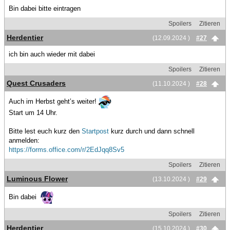
Bin dabei bitte eintragen
Spoilers
Zitieren
Herdentier
(12.09.2024 )
#27
ich bin auch wieder mit dabei
Spoilers
Zitieren
Quest Crusaders
(11.10.2024 )
#28
Auch im Herbst geht’s weiter!
Start um 14 Uhr.
Bitte lest euch kurz den
Startpost
kurz durch und dann schnell
anmelden:
https://forms.office.com/r/2EdJqq8Sv5
Spoilers
Zitieren
Luminous Flower
(13.10.2024 )
#29
Bin dabei
Spoilers
Zitieren
Herdentier
(15.10.2024 )
#30