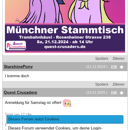
Spoilers
Zitieren
StarshinePony
(21.12.2024 )
#39
I komme doch
Spoilers
Zitieren
Quest Crusaders
(15.01.2025 )
#40
Anmeldung für Samstag ist offen!
Start um 17 Uhr.
Dieses Forum nutzt Cookies
Bitte lest euch kurz den
Startpost
kurz durch und dann schnell
Dieses Forum verwendet Cookies, um deine Login-