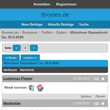
Anmelden
Registrieren
Bronies.de
Neue Beiträge
Aktuelle Beiträge
Suche
Bronies.de
>
Bronytum
>
Treffen
>
Süden
>
Münchner Stammtisch
Sa, 20.6.2026
Seite:
«
2
»
<< Erster
Letzter >>
Münchner Stammtisch Sa, 20.6.2026
Verfasser
Nachricht
Luminous Flower
(13.08.2024 )
#21
Werde kommen
Spoilers
Zitieren
Herdentier
(13.08.2024 )
#22