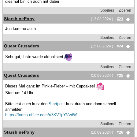
diesmal bin ich auch mit dabei
Spoilers
Zitieren
StarshinePony
(13.08.2024 )
#23
Joa komme auch
Spoilers
Zitieren
Quest Crusaders
(15.08.2024 )
#24
Sehr gut, Liste wurde aktualisiert
Spoilers
Zitieren
Quest Crusaders
(10.09.2024 )
#25
Dieses Mal ganz im Pinkie-Fieber – mit Cupcakes!
Start um 14 Uhr.
Bitte lest euch kurz den
Startpost
kurz durch und dann schnell
anmelden:
https://forms.office.com/r/3KV1pYVvdW
Spoilers
Zitieren
StarshinePony
(10.09.2024 )
#26