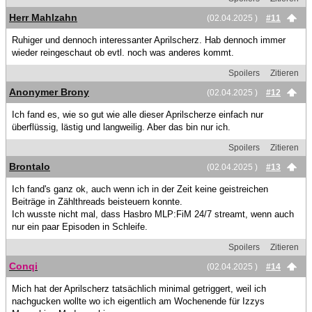
Herr Mahlzahn
(02.04.2025 )
#11
Ruhiger und dennoch interessanter Aprilscherz. Hab dennoch immer
wieder reingeschaut ob evtl. noch was anderes kommt.
Spoilers
Zitieren
Anonymer Brony
(02.04.2025 )
#12
Ich fand es, wie so gut wie alle dieser Aprilscherze einfach nur
überflüssig, lästig und langweilig. Aber das bin nur ich.
Spoilers
Zitieren
Brontalo
(02.04.2025 )
#13
Ich fand's ganz ok, auch wenn ich in der Zeit keine geistreichen
Beiträge in Zählthreads beisteuern konnte.
Ich wusste nicht mal, dass Hasbro MLP:FiM 24/7 streamt, wenn auch
nur ein paar Episoden in Schleife.
Spoilers
Zitieren
Conqi
(02.04.2025 )
#14
Mich hat der Aprilscherz tatsächlich minimal getriggert, weil ich
nachgucken wollte wo ich eigentlich am Wochenende für Izzys