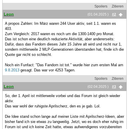
Spoilers
Zitieren
Leon
(01.04.2025 )
#2
A propos Zahlen: Im März waren 244 User aktiv, seit 1.1. waren es
403.
Zum Vergleich: 2017 waren es noch um die 1300-1400 pro Monat.
Das ist schon eine deutlich reduzierte Aktivität, aber andererseits:
Dafür, dass das Fandom dieses Jahr 15 Jahre alt wird und nicht nur 1,
sondern mittlerweile 2 MLP-Generationen überstanden hat, finde ich die
Quote gar nicht so schlecht.
Noch ein Funfact: "Das Fandom ist tot." wurde hier zum ersten Mal am
9.8.2013
gesagt. Das war vor 4253 Tagen.
Spoilers
Zitieren
Leon
(02.04.2025 )
#3
So, der 1. April ist mittlerweile vorbei und das Forum ist gleich wieder
aktiv.
Das war wohl der ruhigste Aprilscherz, den es je gab. Lol.
Die Idee stand schon lange auf meiner Liste mit Aprilscherz-Ideen, aber
bisher fand ich sie etwas zu langweilig. Jetzt, wo es doch eher ruhig im
Forum ist und ich keine Zeit hatte, etwas aufwendigeres vorzubereiten