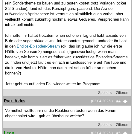
(ein Sondertheme zu bauen und zu testen kostet trotz Vorlagen locker
2-3 Stunden), fand ich das Konzept ganz passend. Die Ära der
aufwendigen Aprilscherze ist vermutlich allmählich auch vorbei, aber
vielleicht kommt zukünftig nochmal etwas Größeres. Versprechen kann
ich aktuell nichts.
Ich hoffe, ihr hattet trotzdem einen schönen Tag und habt abseits von
B.de oder sogar
offline
etwas Interessantes gemacht und/oder ihr habt
in den
Endlos-Episoden-Stream
(ok, das ist glaube ich nur die erste
Hälfte von Season 2) reingeschaut. (Irgendwie lustig, wenn man
bedenkt, wie kompliziert es früher war, zuverlässige Episoden-Streams
zu finden und jetzt läuft es einfach in Endlosschleife auf YouTube und
direkt von Hasbro. Hätte man das nicht schon früher so machen
können?)
Jetzt geht es auf jeden Fall wieder weiter im Programm.
Spoilers
Zitieren
Ryu_Akira
(02.04.2025 )
#4
Vermutlich wolltet ihr nur die Reaktionen testen wenn das Forum
abgeschaltet wird...gab es überhaupt welche?
Spoilers
Zitieren
Leon
(02.04.2025 )
#5