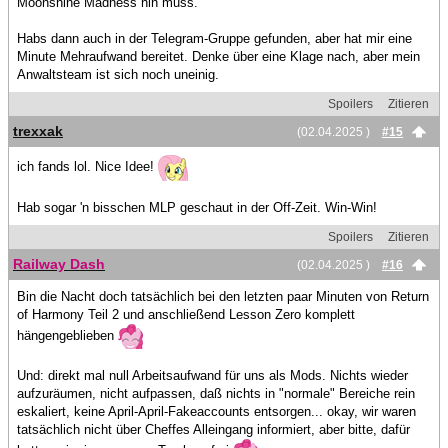
Moonshine Madness hin muss.
Habs dann auch in der Telegram-Gruppe gefunden, aber hat mir eine
Minute Mehraufwand bereitet. Denke über eine Klage nach, aber mein
Anwaltsteam ist sich noch uneinig.
Spoilers
Zitieren
trexxak
(02.04.2025 )
#15
ich fands lol. Nice Idee!
Hab sogar 'n bisschen MLP geschaut in der Off-Zeit. Win-Win!
Spoilers
Zitieren
Railway Dash
(02.04.2025 )
#16
Bin die Nacht doch tatsächlich bei den letzten paar Minuten von Return
of Harmony Teil 2 und anschließend Lesson Zero komplett
hängengeblieben
Und: direkt mal null Arbeitsaufwand für uns als Mods. Nichts wieder
aufzuräumen, nicht aufpassen, daß nichts in "normale" Bereiche rein
eskaliert, keine April-April-Fakeaccounts entsorgen... okay, wir waren
tatsächlich nicht über Cheffes Alleingang informiert, aber bitte, dafür