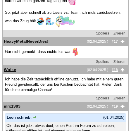
hatten wir einen ganzen Tag lang frei
So, jetzt aber schnell ab zu Users vs. Team, ich muß zurücksetzen,
was das Zeug hält
Spoilers
Zitieren
HeavyMetalNeverDies!
(02.04.2025 )
#17
Gar nicht gemerkt, dass nichts los war.
Spoilers
Zitieren
Wolke
(02.04.2025 )
#18
Ich habe die Zeit tatsächlich offline genutzt. Ich habe mit einem guten
Freund gevideocallt, der uns bei Kochen beobachtet hat. Vielen Dank
für diese einmalige Chance!
Spoilers
Zitieren
mrx1983
(02.04.2025 )
#19
Leon schrieb:
(01.04.2025)
Ok, das ist jetzt etwas doof, einen Post im Forum zu schreiben,
während es offline ist und niemand mitlesen kann.