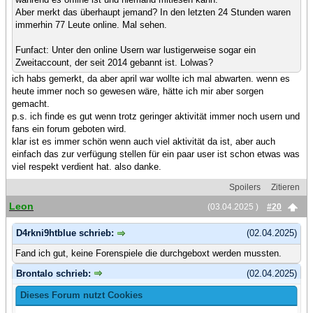
Aber merkt das überhaupt jemand? In den letzten 24 Stunden waren
immerhin 77 Leute online. Mal sehen.
Funfact: Unter den online Usern war lustigerweise sogar ein
Zweitaccount, der seit 2014 gebannt ist. Lolwas?
ich habs gemerkt, da aber april war wollte ich mal abwarten. wenn es
heute immer noch so gewesen wäre, hätte ich mir aber sorgen
gemacht.
p.s. ich finde es gut wenn trotz geringer aktivität immer noch usern und
fans ein forum geboten wird.
klar ist es immer schön wenn auch viel aktivität da ist, aber auch
einfach das zur verfügung stellen für ein paar user ist schon etwas was
viel respekt verdient hat. also danke.
Spoilers
Zitieren
Leon
(03.04.2025 )
#20
D4rkni9htblue schrieb:
(02.04.2025)
Fand ich gut, keine Forenspiele die durchgeboxt werden mussten.
Brontalo schrieb:
(02.04.2025)
Ich fand's ganz ok, auch wenn ich in der Zeit keine geistreichen
Dieses Forum nutzt Cookies
Beiträge in Zählthreads beisteuern konnte.