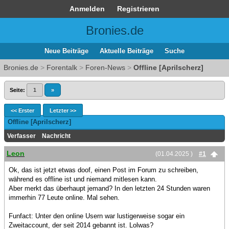
Anmelden
Registrieren
Bronies.de
Neue Beiträge
Aktuelle Beiträge
Suche
Bronies.de
>
Forentalk
>
Foren-News
>
Offline [Aprilscherz]
Seite:
1
»
<< Erster
Letzter >>
Offline [Aprilscherz]
Verfasser
Nachricht
Leon
(01.04.2025 )
#1
Ok, das ist jetzt etwas doof, einen Post im Forum zu schreiben,
während es offline ist und niemand mitlesen kann.
Aber merkt das überhaupt jemand? In den letzten 24 Stunden waren
immerhin 77 Leute online. Mal sehen.
Funfact: Unter den online Usern war lustigerweise sogar ein
Zweitaccount, der seit 2014 gebannt ist. Lolwas?