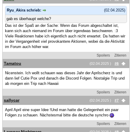
Ryu_Akira schrieb:
(02.04.2025)
gab es überhaupt welche?
Das ist der Spaß an der Sache: Wenn das Forum abgeschaltet ist,
kann sich auch niemand im Forum über irgendwas beschweren. :3
Viele Reaktionen habe ich eigentlich auch nicht erwartet. Da hatten wir
in der Vergangenheit viel provokantere Aktionen, wobei da die Aktivität
im Forum auch höher war.
Spoilers
Zitieren
Tamatou
(02.04.2025 )
#6
Nicenstein. Ich wollt schauen was dieses Jahr der Aprilscherz is und
dann lief Cutie Pox und danach die Discord Folgen. Nostalgie Trip und
ab morgen ein Trip nach Hawaii
Spoilers
Zitieren
sallycar
(02.04.2025 )
#7
April April eine super Idee !Und man hatte die Gelegenheit ein paar
Folgen zu schauen. Nächstesmal bitte die deutsche synchro
Spoilers
Zitieren
Lorenor Nightmare
(02.04.2025 )
#8