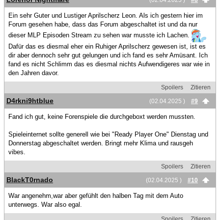
Ein sehr Guter und Lustiger Aprilscherz Leon. Als ich gestern hier im
Forum gesehen habe, dass das Forum abgeschaltet ist und da nur
dieser MLP Episoden Stream zu sehen war musste ich Lachen.
Dafür das es diesmal eher ein Ruhiger Aprilscherz gewesen ist, ist es
dir aber dennoch sehr gut gelungen und ich fand es sehr Amüsant. Ich
fand es nicht Schlimm das es diesmal nichts Aufwendigeres war wie in
den Jahren davor.
Spoilers
Zitieren
D4rkni9htblue
(02.04.2025 )
#9
Fand ich gut, keine Forenspiele die durchgeboxt werden mussten.
Spieleinternet sollte generell wie bei "Ready Player One" Dienstag und
Donnerstag abgeschaltet werden. Bringt mehr Klima und rausgeh
vibes.
Spoilers
Zitieren
BlackT0rnado
(02.04.2025 )
#10
War angenehm,war aber gefühlt den halben Tag mit dem Auto
unterwegs. War also egal.
Spoilers
Zitieren