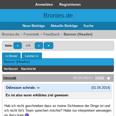
Anmelden
Registrieren
Bronies.de
Neue Beiträge
Aktuelle Beiträge
Suche
Bronies.de
>
Forentalk
>
Feedback
>
Banner (Header)
Seite:
«
275
»
▼
<< Erster
Letzter >>
Banner (Header)
Verfasser
Nachricht
trexxak
(01.04.2014 )
#5481
Odinsson schrieb:
(01.04.2014)
Es ist also eurer erklärtes ziel gewesen
Hab ich nicht geschrieben dass es meine Sichtweise der Dinge ist und
ich nicht für's Team sprechen möchte? Habe nur interpretiert weswegen
es dazu kam