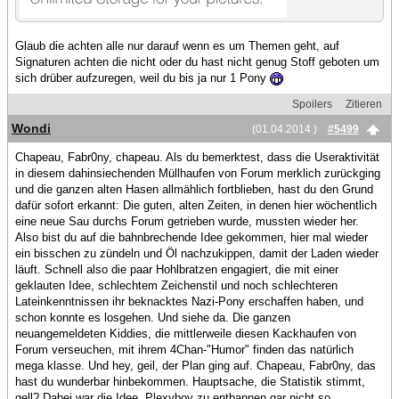
Glaub die achten alle nur darauf wenn es um Themen geht, auf
Signaturen achten die nicht oder du hast nicht genug Stoff geboten um
sich drüber aufzuregen, weil du bis ja nur 1 Pony
Spoilers
Zitieren
Wondi
(01.04.2014 )
#5499
Chapeau, Fabr0ny, chapeau. Als du bemerktest, dass die Useraktivität
in diesem dahinsiechenden Müllhaufen von Forum merklich zurückging
und die ganzen alten Hasen allmählich fortblieben, hast du den Grund
dafür sofort erkannt: Die guten, alten Zeiten, in denen hier wöchentlich
eine neue Sau durchs Forum getrieben wurde, mussten wieder her.
Also bist du auf die bahnbrechende Idee gekommen, hier mal wieder
ein bisschen zu zündeln und Öl nachzukippen, damit der Laden wieder
läuft. Schnell also die paar Hohlbratzen engagiert, die mit einer
geklauten Idee, schlechtem Zeichenstil und noch schlechteren
Lateinkenntnissen ihr beknacktes Nazi-Pony erschaffen haben, und
schon konnte es losgehen. Und siehe da. Die ganzen
neuangemeldeten Kiddies, die mittlerweile diesen Kackhaufen von
Forum verseuchen, mit ihrem 4Chan-"Humor" finden das natürlich
mega klasse. Und hey, geil, der Plan ging auf. Chapeau, Fabr0ny, das
hast du wunderbar hinbekommen. Hauptsache, die Statistik stimmt,
gell? Dabei war die Idee, Plexyboy zu entbannen gar nicht so