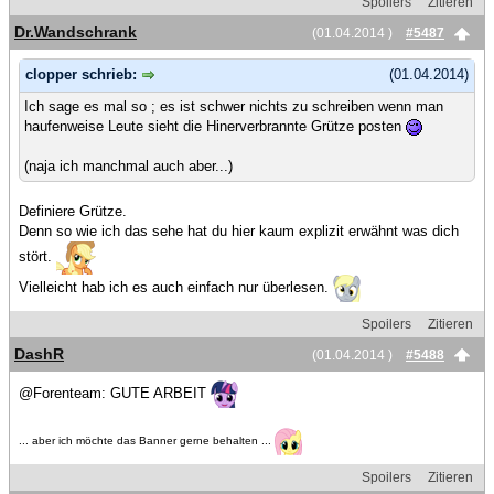
Spoilers
Zitieren
Dr.Wandschrank
(01.04.2014 )
#5487
clopper schrieb:
(01.04.2014)
Ich sage es mal so ; es ist schwer nichts zu schreiben wenn man
haufenweise Leute sieht die Hinerverbrannte Grütze posten
(naja ich manchmal auch aber...)
Definiere Grütze.
Denn so wie ich das sehe hat du hier kaum explizit erwähnt was dich
stört.
Vielleicht hab ich es auch einfach nur überlesen.
Spoilers
Zitieren
DashR
(01.04.2014 )
#5488
@Forenteam: GUTE ARBEIT
... aber ich möchte das Banner gerne behalten ...
Spoilers
Zitieren