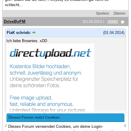
schlecht...
Spoilers
Zitieren
DriveByFM
(01.04.2014 )
#5500
FlaK schrieb:
(01.04.2014)
Ich liebe Brownies. xDD
Dieses Forum nutzt Cookies
Aber nur die schwarzen weil wenn man die hellen isst, wird man schnell
Dieses Forum verwendet Cookies, um deine Login-