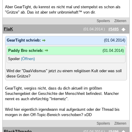
Aber GearTight, du kennst es nicht mal und stempelst es schon als
"Grütze" ab. Das ist aber sehr unbroniehaft™ von dir.
Spoilers
Zitieren
FlaK
(01.04.2014 )
#5495
GearTight schrieb:
(01.04.2014)
Paddy Bro schrieb:
(01.04.2014)
Spoiler
(Öffnen)
Wird der "DaaVidismus" jetzt zu einem religiösen Kult oder was soll
diese Grütze?
GearTight, vergiss nicht, dass du dich aktuell im größten
Seuchengebiet der Geschichte der Menschheit befindest. Mancher
nennt es auch ehrfürchtig "Internetz".
Wird hier eigentlich irgendwann mal aufgeräumt oder der Thread bis
morgen in den Off-Topic-Bereich verschoben? xDD
Spoilers
Zitieren
BlackT0rnado
(01.04.2014 )
#5496