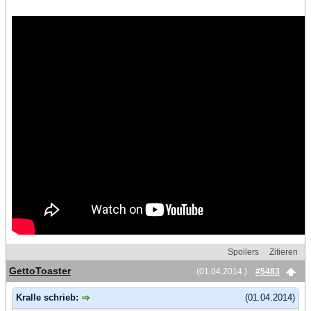
Spoilers
Zitieren
GettoToaster
(01.04.2014 )
#5483
Kralle schrieb:
(01.04.2014)