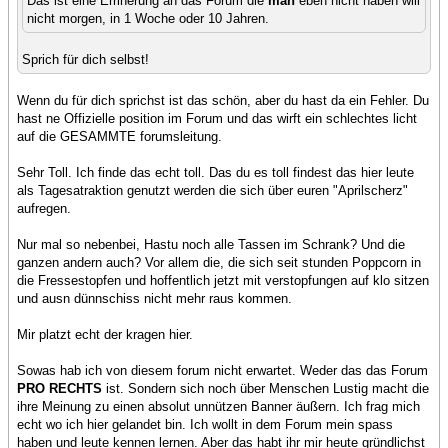
Das ist eine Errinerung an das Forum die
man
eben nicht haben will
nicht morgen, in 1 Woche oder 10 Jahren.
Sprich für dich selbst!
Wenn du für dich sprichst ist das schön, aber du hast da ein Fehler. Du
hast ne Offizielle position im Forum und das wirft ein schlechtes licht
auf die GESAMMTE forumsleitung.
Sehr Toll. Ich finde das echt toll. Das du es toll findest das hier leute
als Tagesatraktion genutzt werden die sich über euren "Aprilscherz"
aufregen.
Nur mal so nebenbei, Hastu noch alle Tassen im Schrank? Und die
ganzen andern auch? Vor allem die, die sich seit stunden Poppcorn in
die Fressestopfen und hoffentlich jetzt mit verstopfungen auf klo sitzen
und ausn dünnschiss nicht mehr raus kommen.
Mir platzt echt der kragen hier.
Sowas hab ich von diesem forum nicht erwartet. Weder das das Forum
PRO RECHTS
ist. Sondern sich noch über Menschen Lustig macht die
ihre Meinung zu einen absolut unnützen Banner äußern. Ich frag mich
echt wo ich hier gelandet bin. Ich wollt in dem Forum mein spass
haben und leute kennen lernen. Aber das habt ihr mir heute gründlichst