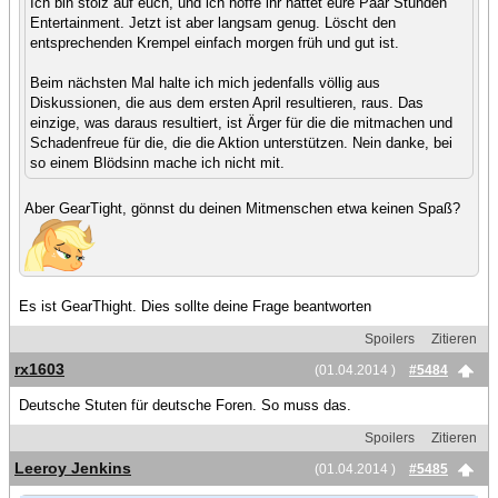
Ich bin stolz auf euch, und ich hoffe ihr hattet eure Paar Stunden
Entertainment. Jetzt ist aber langsam genug. Löscht den
entsprechenden Krempel einfach morgen früh und gut ist.
Beim nächsten Mal halte ich mich jedenfalls völlig aus
Diskussionen, die aus dem ersten April resultieren, raus. Das
einzige, was daraus resultiert, ist Ärger für die die mitmachen und
Schadenfreue für die, die die Aktion unterstützen. Nein danke, bei
so einem Blödsinn mache ich nicht mit.
Aber GearTight, gönnst du deinen Mitmenschen etwa keinen Spaß?
Es ist GearThight. Dies sollte deine Frage beantworten
Spoilers
Zitieren
rx1603
(01.04.2014 )
#5484
Deutsche Stuten für deutsche Foren. So muss das.
Spoilers
Zitieren
Leeroy Jenkins
(01.04.2014 )
#5485