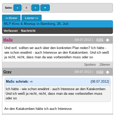
Seite:
«
6
»
▼
<< Erster
Letzter >>
MLP-Kino & Meetup in Bamberg, 28. Juli
Verfasser
Nachricht
MaSc
(08.07.2012 )
#101
Und evtl. sollten wir auch über den konkreten Plan reden? Ich hätte -
wie schon erwähnt - auch Interesse an den Katakomben. Und ich weiß
ja nicht, nicht, dass man da was vorbestellen muss oder so
Spoilers
Zitieren
Gray
(08.07.2012 )
#102
MaSc schrieb:
(08.07.2012)
Ich hätte - wie schon erwähnt - auch Interesse an den Katakomben.
Und ich weiß ja nicht, nicht, dass man da was vorbestellen muss
oder so
An den Katakomben hätte ich auch Interesse.