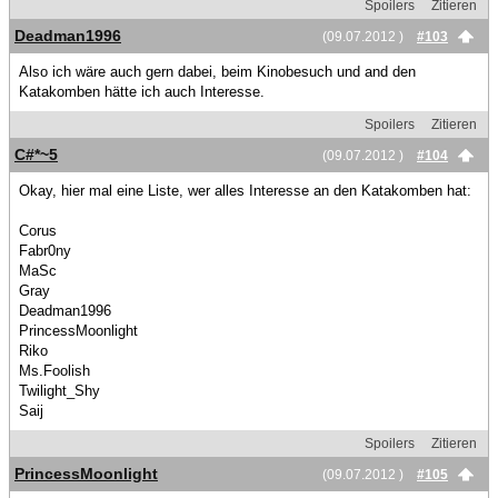
Spoilers
Zitieren
Deadman1996
(09.07.2012 )
#103
Also ich wäre auch gern dabei, beim Kinobesuch und and den
Katakomben hätte ich auch Interesse.
Spoilers
Zitieren
C#*~5
(09.07.2012 )
#104
Okay, hier mal eine Liste, wer alles Interesse an den Katakomben hat:
Corus
Fabr0ny
MaSc
Gray
Deadman1996
PrincessMoonlight
Riko
Ms.Foolish
Twilight_Shy
Saij
Spoilers
Zitieren
PrincessMoonlight
(09.07.2012 )
#105