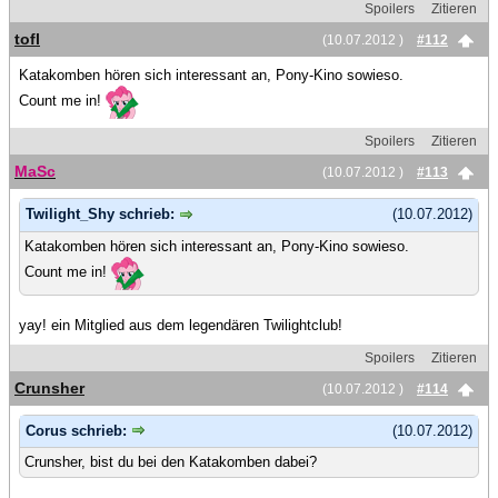
Spoilers
Zitieren
tofl
(10.07.2012 )
#112
Katakomben hören sich interessant an, Pony-Kino sowieso.
Count me in!
Spoilers
Zitieren
MaSc
(10.07.2012 )
#113
Twilight_Shy schrieb:
(10.07.2012)
Katakomben hören sich interessant an, Pony-Kino sowieso.
Count me in!
yay! ein Mitglied aus dem legendären Twilightclub!
Spoilers
Zitieren
Crunsher
(10.07.2012 )
#114
Corus schrieb:
(10.07.2012)
Crunsher, bist du bei den Katakomben dabei?