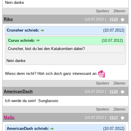
Nein danke
Spoilers
Zitieren
Riko
(10.07.2012 )
#115
Crunsher schrieb:
(10.07.2012)
Corus schrieb:
(10.07.2012)
Crunsher, bist du bei den Katakomben dabei?
Nein danke
Wieso denn nicht? Hört sich doch ganz interessant an
Spoilers
Zitieren
AmericanDash
(10.07.2012 )
#116
Ich werde da sein! :Sunglasses:
Spoilers
Zitieren
MaSc
(10.07.2012 )
#117
AmericanDash schrieb:
(10.07.2012)