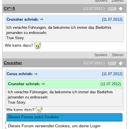
Spoilers
Zitieren
C#*~5
(11.07.2012 )
#119
Crunsher schrieb:
(11.07.2012)
Ich verachte Führungen, da bekomme ich immer das Bedürfnis
jemanden zu erdrosseln.
True Story.
Wie kams dazu?
Spoilers
Zitieren
Crunsher
(12.07.2012 )
#120
Corus schrieb:
(11.07.2012)
Crunsher schrieb:
(11.07.2012)
Ich verachte Führungen, da bekomme ich immer das Bedürfnis
jemanden zu erdrosseln.
True Story.
Wie kams dazu?
Dieses Forum nutzt Cookies
Man rennt die ganze Zeit einem Typen hinterher der einen mit
Dieses Forum verwendet Cookies, um deine Login-
unwichtiger Information zutextet. Ich verstehe nicht wie man da keine