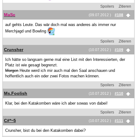
Spoilers
Zitieren
MaSc
(09.07.2012 )
#108
auf gehts Leute. Das wär doch mal was anderes als immer nur
Merchjagd und Bowling
Spoilers
Zitieren
Crunsher
(10.07.2012 )
#109
Ich hätte so langsam gerne mal eine List mit den Interessierten, der
Platz ist wie gesagt begrenzt.
Morgen
Heute werd ich mir auch mal den Saal anschauen und
hoffentlich auch ein oder zwei Fotos machen können.
Spoilers
Zitieren
Ms.Foolish
(10.07.2012 )
#110
Klar, bei den Katakomben wäre ich aber sowas von dabei!
Spoilers
Zitieren
C#*~5
(10.07.2012 )
#111
Crunsher, bist du bei den Katakomben dabei?