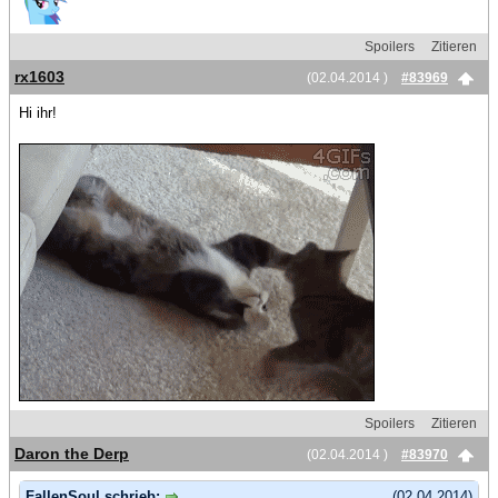
Spoilers
Zitieren
rx1603
(02.04.2014 )
#83969
Hi ihr!
Spoilers
Zitieren
Daron the Derp
(02.04.2014 )
#83970
FallenSoul schrieb:
(02.04.2014)