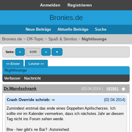
Anmelden
Registrieren
Bronies.de
Neue Beiträge
Aktuelle Beiträge
Suche
Bronies.de
>
Off-Topic
>
Spaß & Sinnlos
>
Nightlounge
Seite:
«
4199
»
▼
<< Erster
Letzter >>
Nightlounge
Verfasser
Nachricht
Dr.Wandschrank
(02.04.2014 )
#83961
Crash Override schrieb:
(02.04.2014)
Zumindest erstmal das ende eines Doppelten Aprilscherzes. Ich
sollte mir im Kalender vermerken, dass ich nächstes Jahr an diesem
Tag nicht ins Forum sehen werde.
Btw - hier gibt's ne Bar? :Astonished: