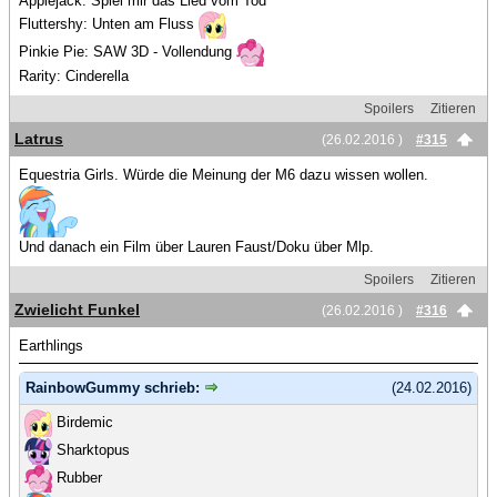
Applejack: Spiel mir das Lied vom Tod
Fluttershy: Unten am Fluss
Pinkie Pie: SAW 3D - Vollendung
Rarity: Cinderella
Spoilers
Zitieren
Latrus
(26.02.2016 )
#315
Equestria Girls. Würde die Meinung der M6 dazu wissen wollen.
Und danach ein Film über Lauren Faust/Doku über Mlp.
Spoilers
Zitieren
Zwielicht Funkel
(26.02.2016 )
#316
Earthlings
RainbowGummy schrieb:
(24.02.2016)
Birdemic
Sharktopus
Rubber