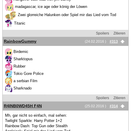
madagascar, ice age oder könig der Löwen
Zwei glorreiche Halunken oder Spiel mir das Lied vom Tod
Titanic
Spoilers
Zitieren
RainbowGummy
(24.02.2016 )
#313
Birdemic
Sharktopus
Rubber
Tokio Gore Police
a serbian Film
Sharknado
Spoilers
Zitieren
R4INB0WD45H F4N
(25.02.2016 )
#314
Mh, gar nicht so einfach, mal sehen:
Twilight Sparkle: Harry Potter 1+2
Rainbow Dash: Top Gun oder Stealth