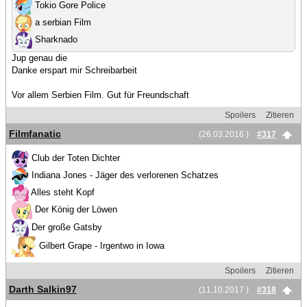
Tokio Gore Police
a serbian Film
Sharknado
Jup genau die
Danke erspart mir Schreibarbeit
Vor allem Serbien Film. Gut für Freundschaft
Spoilers
Zitieren
Filmfanatic
(26.03.2016 )
#317
Club der Toten Dichter
Indiana Jones - Jäger des verlorenen Schatzes
Alles steht Kopf
Der König der Löwen
Der große Gatsby
Gilbert Grape - Irgentwo in Iowa
Spoilers
Zitieren
Darth Salkin97
(11.10.2017 )
#318