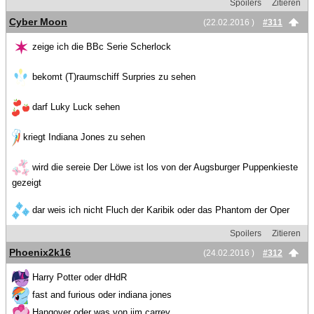
Spoilers
Zitieren
Cyber Moon
(22.02.2016 )
#311
zeige ich die BBc Serie Scherlock
bekomt (T)raumschiff Surpries zu sehen
darf Luky Luck sehen
kriegt Indiana Jones zu sehen
wird die sereie Der Löwe ist los von der Augsburger Puppenkieste
gezeigt
dar weis ich nicht Fluch der Karibik oder das Phantom der Oper
Spoilers
Zitieren
Phoenix2k16
(24.02.2016 )
#312
Harry Potter oder dHdR
fast and furious oder indiana jones
Hangover oder was von jim carrey