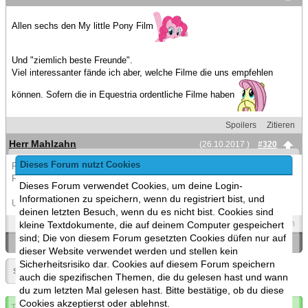
Allen sechs den My little Pony Film
Und "ziemlich beste Freunde".
Viel interessanter fände ich aber, welche Filme die uns empfehlen
können. Sofern die in Equestria ordentliche Filme haben
Spoilers
Zitieren
Herr Mahlzahn
(26.10.2017 )
#320
Dieses Forum nutzt Cookies
Pinkie Pie: Der Schuh des Manitu
RD: Die tollkühnen Männer in ihren fliegenden Kisten
Dieses Forum verwendet Cookies, um deine Login-
Informationen zu speichern, wenn du registriert bist, und
Und Luna: A Nightmare on Elmstreet (natürlich)
deinen letzten Besuch, wenn du es nicht bist. Cookies sind
Spoilers
Zitieren
kleine Textdokumente, die auf deinem Computer gespeichert
sind; Die von diesem Forum gesetzten Cookies düfen nur auf
«
Ein Thema zurück
|
Ein Thema vor
»
dieser Website verwendet werden und stellen kein
Sicherheitsrisiko dar. Cookies auf diesem Forum speichern
Seite:
«
16
»
▼
auch die spezifischen Themen, die du gelesen hast und wann
du zum letzten Mal gelesen hast. Bitte bestätige, ob du diese
Cookies akzeptierst oder ablehnst.
Thema abonnieren