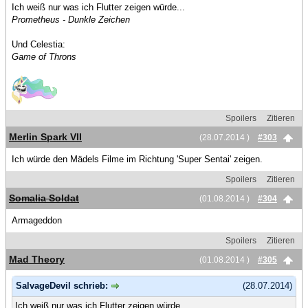
Ich weiß nur was ich Flutter zeigen würde...
Prometheus - Dunkle Zeichen
Und Celestia:
Game of Throns
Spoilers
Zitieren
Merlin Spark VII
(28.07.2014 )
#303
Ich würde den Mädels Filme im Richtung 'Super Sentai' zeigen.
Spoilers
Zitieren
Somalia Soldat
(01.08.2014 )
#304
Armageddon
Spoilers
Zitieren
Mad Theory
(01.08.2014 )
#305
SalvageDevil schrieb:
(28.07.2014)
Ich weiß nur was ich Flutter zeigen würde...