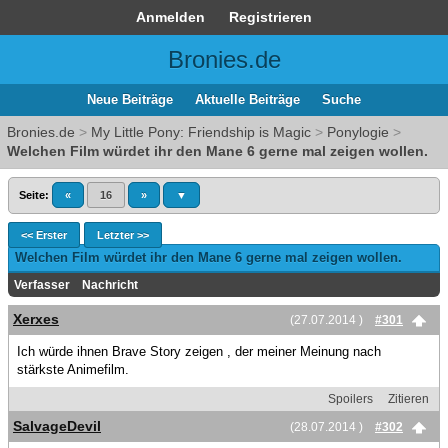
Anmelden
Registrieren
Bronies.de
Neue Beiträge
Aktuelle Beiträge
Suche
Bronies.de
>
My Little Pony: Friendship is Magic
>
Ponylogie
>
Welchen Film würdet ihr den Mane 6 gerne mal zeigen wollen.
Seite:
«
16
»
▼
<< Erster
Letzter >>
Welchen Film würdet ihr den Mane 6 gerne mal zeigen wollen.
Verfasser
Nachricht
Xerxes
(27.07.2014 )
#301
Ich würde ihnen Brave Story zeigen , der meiner Meinung nach
stärkste Animefilm.
Spoilers
Zitieren
SalvageDevil
(28.07.2014 )
#302