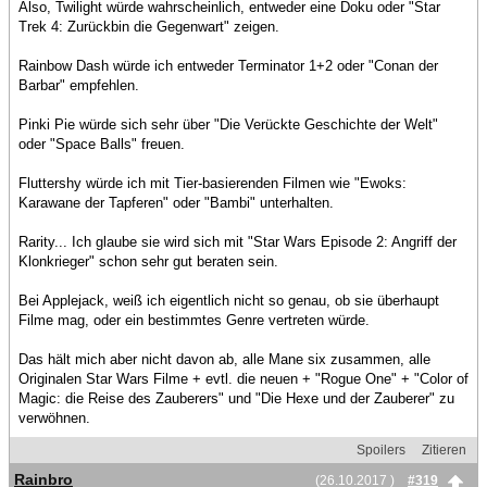
Also, Twilight würde wahrscheinlich, entweder eine Doku oder "Star
Trek 4: Zurückbin die Gegenwart" zeigen.
Rainbow Dash würde ich entweder Terminator 1+2 oder "Conan der
Barbar" empfehlen.
Pinki Pie würde sich sehr über "Die Verückte Geschichte der Welt"
oder "Space Balls" freuen.
Fluttershy würde ich mit Tier-basierenden Filmen wie "Ewoks:
Karawane der Tapferen" oder "Bambi" unterhalten.
Rarity... Ich glaube sie wird sich mit "Star Wars Episode 2: Angriff der
Klonkrieger" schon sehr gut beraten sein.
Bei Applejack, weiß ich eigentlich nicht so genau, ob sie überhaupt
Filme mag, oder ein bestimmtes Genre vertreten würde.
Das hält mich aber nicht davon ab, alle Mane six zusammen, alle
Originalen Star Wars Filme + evtl. die neuen + "Rogue One" + "Color of
Magic: die Reise des Zauberers" und "Die Hexe und der Zauberer" zu
verwöhnen.
Spoilers
Zitieren
Rainbro
(26.10.2017 )
#319