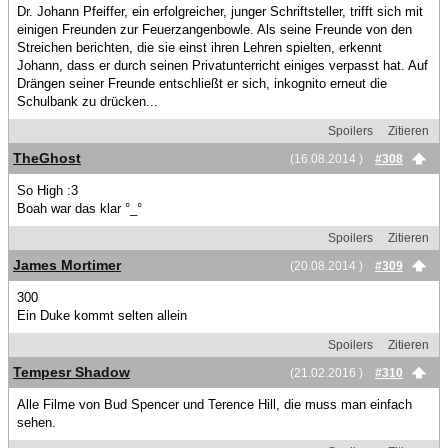
Dr. Johann Pfeiffer, ein erfolgreicher, junger Schriftsteller, trifft sich mit
einigen Freunden zur Feuerzangenbowle. Als seine Freunde von den
Streichen berichten, die sie einst ihren Lehren spielten, erkennt
Johann, dass er durch seinen Privatunterricht einiges verpasst hat. Auf
Drängen seiner Freunde entschließt er sich, inkognito erneut die
Schulbank zu drücken...
Spoilers
Zitieren
TheGhost
(16.08.2014 )
#308
So High :3
Boah war das klar °_°
Spoilers
Zitieren
James Mortimer
(20.08.2014 )
#309
300
Ein Duke kommt selten allein
Spoilers
Zitieren
Tempesr Shadow
(21.02.2016 )
#310
Alle Filme von Bud Spencer und Terence Hill, die muss man einfach
sehen.