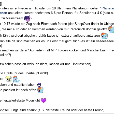
])
önnten wir entweder um 16 oder um 18 Uhr in ein Planetarium gehen "
Planeta
onen
ankucken, kostet höchstens 6 € pro Person, für Schüler nur 4 € (also nic
l zu Mainstream
)
 19:17 würde ein Zug nach Ebersbach fahren (der SleepOver findet in Uhinge
e, die mit Auto oder so kommen werden von mir Persönlich dorthin gelotzt
 fährt wird dort abgeholt [dafür lasse ich extra chauffeure antanzen
]
enn alle da sind machen wir es uns erst mal gemütlich (es ist ein rieeeeee
r)
s machen wir dann? Auf jeden Fall MlP Folgen kucken und Mädchenkram ma
ollen?)
zwischen passiert weis ich nicht, lassen wir uns Überraschen)
xD (falls ihr des überhaupt wollt)
chen
cken und natürlich labern
n passiert ist noch offen
 herzallerliebste Moonlight
ngsel Jungs sind erlaubt (z.B. der feste Freund oder der beste Freund)