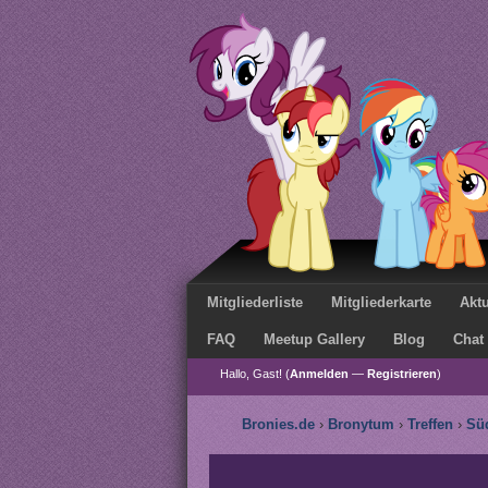
Mitgliederliste
Mitgliederkarte
Aktu
FAQ
Meetup Gallery
Blog
Chat
Hallo, Gast! (
Anmelden
—
Registrieren
)
Bronies.de
›
Bronytum
›
Treffen
›
Sü