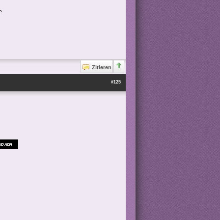
^
Zitieren
#125