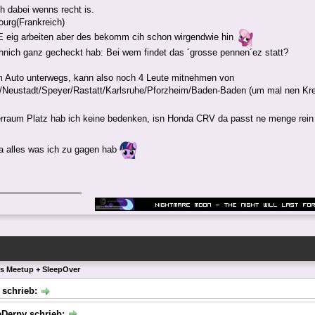
h dabei wenns recht is.
urg(Frankreich)
eig arbeiten aber des bekomm cih schon wirgendwie hin
nich ganz gecheckt hab: Bei wem findet das ´grosse pennen´ez statt?
m Auto unterwegs, kann also noch 4 Leute mitnehmen von
/Neustadt/Speyer/Rastatt/Karlsruhe/Pforzheim/Baden-Baden (um mal nen Krei
rraum Platz hab ich keine bedenken, isn Honda CRV da passt ne menge rei
a alles was ich zu gagen hab
ls Meetup + SleepOver
 schrieb:
eDerpy schrieb: