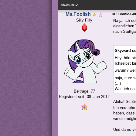
05.08.2012
Ms.Foolish
RE: Bronie-Gir
Silly Filly
Na ja, ich so
eigentlichen
nach Stuttg
Skyward sc
Hey, hört si
Ichselbst b
warum? wei
naja, eure s
(...)
Was ich noc
Beiträge: 77
Registriert seit: 08. Jun 2012
Aloha! Sch
Ich verstehe
haben, dass 
wir ein mögl
Und da es vi