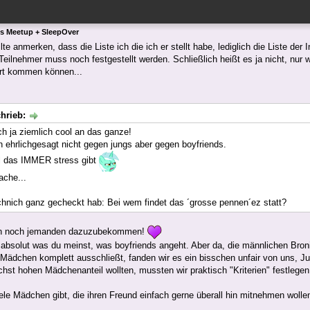
ls Meetup + SleepOver
llte anmerken, dass die Liste ich die ich er stellt habe, lediglich die Liste der
 Teilnehmer muss noch festgestellt werden. Schließlich heißt es ja nicht, nur
art kommen können...
hrieb:
ch ja ziemlich cool an das ganze!
in ehrlichgesagt nicht gegen jungs aber gegen boyfriends.
l das IMMER stress gibt
ache...
hnich ganz gecheckt hab: Bei wem findet das ´grosse pennen´ez statt?
ön noch jemanden dazuzubekommen!
 absolut was du meinst, was boyfriends angeht. Aber da, die männlichen Bron
Mädchen komplett ausschließt, fanden wir es ein bisschen unfair von uns, 
ichst hohen Mädchenanteil wollten, mussten wir praktisch "Kriterien" festlegen
ele Mädchen gibt, die ihren Freund einfach gerne überall hin mitnehmen wolle