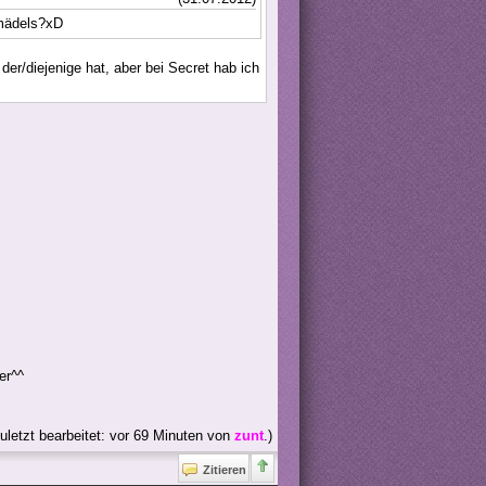
 mädels?xD
er/diejenige hat, aber bei Secret hab ich
er^^
uletzt bearbeitet: vor 69 Minuten von
zunt
.)
Zitieren