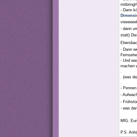
mitbringt!
- Dann k
Dimensi
vieeeeee
- dann um
statt) Di
Ebersbach
- Dann w
Fernsehe
- Und wa
machen w
.
. (was da
.
- Pennen 
- Aufwa
- Frühstü
- was dan
MfG. Eure
P.S. Anhä