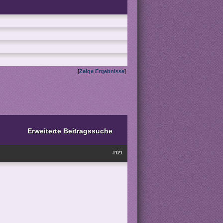
[
Zeige Ergebnisse
]
Erweiterte Beitragssuche
#121