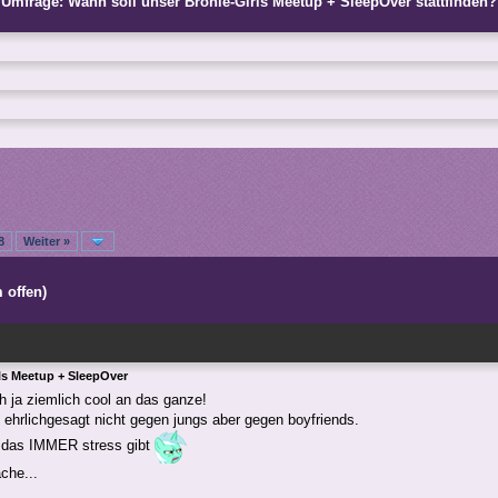
Umfrage: Wann soll unser Bronie-Girls Meetup + SleepOver stattfinden?
8
Weiter »
 offen)
ls Meetup + SleepOver
ch ja ziemlich cool an das ganze!
n ehrlichgesagt nicht gegen jungs aber gegen boyfriends.
 das IMMER stress gibt
che...