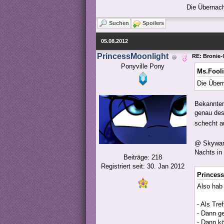
Die Übernach
Suchen
Spoilers
05.08.2012
PrincessMoonlight
RE: Bronie-
Ponyville Pony
Ms.Fooli
Die Über
Bekannten
genau des
schecht 
@ Skyward
Nachts in 
Beiträge: 218
Registriert seit: 30. Jan 2012
Princess
Also hab
- Als Tr
- Dann ge
- Dann k