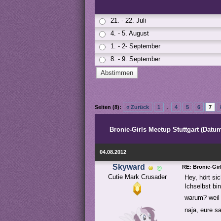
21. - 22. Juli
4. - 5. August
1. - 2- September
8. - 9. September
Seiten (8):
« Zurück
1
...
4
5
6
7
Bronie-Girls Meetup Stuttgart (Datum
04.08.2012
Skyward
RE: Bronie-Gir
Cutie Mark Crusader
Hey, hört si
Ichselbst bi
warum? weil
naja, eure sa