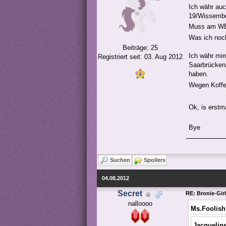
Ich währ auc
19/Wissembo
Muss am WE 
Was ich noch
Beiträge: 25
Ich währ mi
Registriert seit: 03. Aug 2012
Saarbrücken
haben.
Wegen Koffe
Ok, is erstm
Bye
Suchen
Spoilers
04.08.2012
Secret
RE: Bronie-Gir
nalloooo
Ms.Foolish
Jacquelin