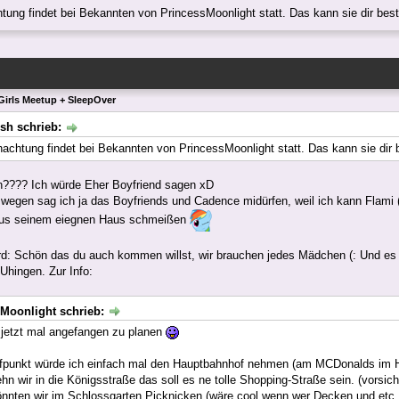
tung findet bei Bekannten von PrincessMoonlight statt. Das kann sie dir be
Girls Meetup + SleepOver
sh schrieb:
nachtung findet bei Bekannten von PrincessMoonlight statt. Das kann sie dir
???? Ich würde Eher Boyfriend sagen xD
wegen sag ich ja das Boyfriends und Cadence midürfen, weil ich kann Flami (
aus seinem eiegnen Haus schmeißen
: Schön das du auch kommen willst, wir brauchen jedes Mädchen (: Und es fi
Uhingen. Zur Info:
Moonlight schrieb:
 jetzt mal angefangen zu planen
effpunkt würde ich einfach mal den Hauptbahnhof nehmen (am MCDonalds im
hn wir in die Königsstraße das soll es ne tolle Shopping-Straße sein. (vorsich
önnten wir im Schlossgarten Picknicken (wäre cool wenn wer Decken und etc. 