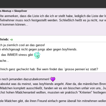
ls Meetup + SleepOver
llte anmerken, dass die Liste ich die ich er stellt habe, lediglich die Liste der
 Teilnehmer muss noch festgestellt werden. Schließlich heißt es ja nicht, nur
art kommen können...
hrieb:
ch ja ziemlich cool an das ganze!
in ehrlichgesagt nicht gegen jungs aber gegen boyfriends.
l das IMMER stress gibt
ache...
hnich ganz gecheckt hab: Bei wem findet das ´grosse pennen´ez statt?
ön noch jemanden dazuzubekommen!
 absolut was du meinst, was boyfriends angeht. Aber da, die männlichen Bron
Mädchen komplett ausschließt, fanden wir es ein bisschen unfair von uns, 
ichst hohen Mädchenanteil wollten, mussten wir praktisch "Kriterien" festlegen
ele Mädchen gibt, die ihren Freund einfach gerne überall hin mitnehmen wolle