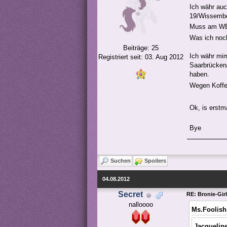
Ich währ auc
19/Wissembo
Muss am WE 
Was ich noch
Beiträge: 25
Ich währ mi
Registriert seit: 03. Aug 2012
Saarbrücken
haben.
Wegen Koffe
Ok, is erstm
Bye
Suchen
Spoilers
04.08.2012
Secret
RE: Bronie-Gir
nalloooo
Ms.Foolish
Jacquelin