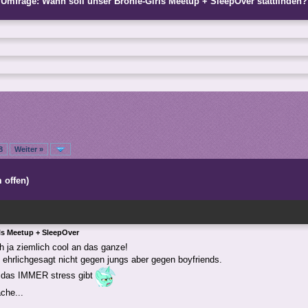
Umfrage: Wann soll unser Bronie-Girls Meetup + SleepOver stattfinden?
8
Weiter »
 offen)
ls Meetup + SleepOver
ch ja ziemlich cool an das ganze!
n ehrlichgesagt nicht gegen jungs aber gegen boyfriends.
 das IMMER stress gibt
che...