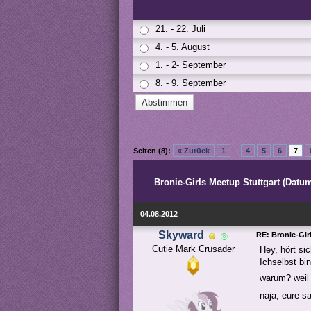
21. - 22. Juli
4. - 5. August
1. - 2- September
8. - 9. September
Seiten (8):
« Zurück
1
...
4
5
6
7
Bronie-Girls Meetup Stuttgart (Datum
04.08.2012
Skyward
RE: Bronie-Gir
Cutie Mark Crusader
Hey, hört si
Ichselbst bi
warum? weil
naja, eure sa