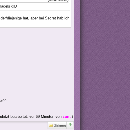
 mädels?xD
er/diejenige hat, aber bei Secret hab ich
er^^
uletzt bearbeitet: vor 69 Minuten von
zunt
.)
Zitieren