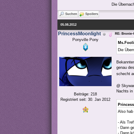
Die Übernach
Suchen
Spoilers
05.08.2012
PrincessMoonlight
RE: Bronie-
Ponyville Pony
Ms.Fooli
Die Über
Bekannten
genau des
schecht 
@ Skyward
Nachts in 
Beiträge: 218
Registriert seit: 30. Jan 2012
Princess
Also hab
- Als Tr
- Dann ge
- Dann k