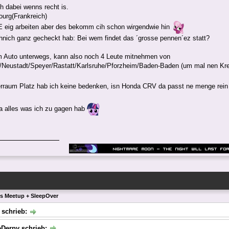
h dabei wenns recht is.
urg(Frankreich)
eig arbeiten aber des bekomm cih schon wirgendwie hin
nich ganz gecheckt hab: Bei wem findet das ´grosse pennen´ez statt?
m Auto unterwegs, kann also noch 4 Leute mitnehmen von
/Neustadt/Speyer/Rastatt/Karlsruhe/Pforzheim/Baden-Baden (um mal nen Krei
rraum Platz hab ich keine bedenken, isn Honda CRV da passt ne menge rei
a alles was ich zu gagen hab
ls Meetup + SleepOver
 schrieb:
eDerpy schrieb: