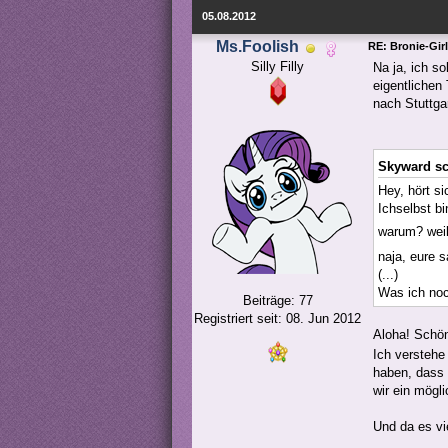
05.08.2012
Ms.Foolish
RE: Bronie-Gir
Silly Filly
Na ja, ich so
eigentlichen
nach Stuttg
Skyward sc
Hey, hört si
Ichselbst b
warum? wei
naja, eure s
(...)
Was ich noc
Beiträge: 77
Registriert seit: 08. Jun 2012
Aloha! Sch
Ich verstehe
haben, dass 
wir ein mögl
Und da es vi