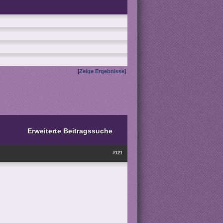
[
Zeige Ergebnisse
]
Erweiterte Beitragssuche
#121