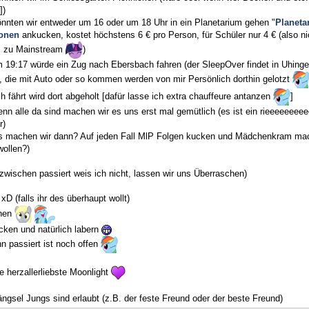
])
önnten wir entweder um 16 oder um 18 Uhr in ein Planetarium gehen "
Planeta
onen
ankucken, kostet höchstens 6 € pro Person, für Schüler nur 4 € (also nic
l zu Mainstream
)
 19:17 würde ein Zug nach Ebersbach fahren (der SleepOver findet in Uhinge
e, die mit Auto oder so kommen werden von mir Persönlich dorthin gelotzt
 fährt wird dort abgeholt [dafür lasse ich extra chauffeure antanzen
]
enn alle da sind machen wir es uns erst mal gemütlich (es ist ein rieeeeee
r)
s machen wir dann? Auf jeden Fall MlP Folgen kucken und Mädchenkram ma
ollen?)
zwischen passiert weis ich nicht, lassen wir uns Überraschen)
xD (falls ihr des überhaupt wollt)
chen
cken und natürlich labern
n passiert ist noch offen
 herzallerliebste Moonlight
ngsel Jungs sind erlaubt (z.B. der feste Freund oder der beste Freund)