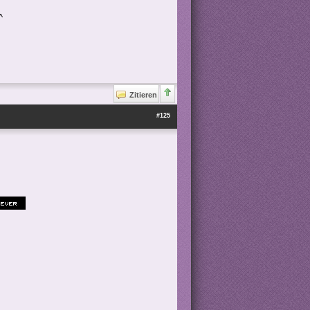
^
Zitieren
#125