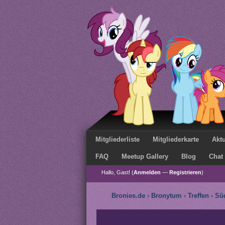
Mitgliederliste
Mitgliederkarte
Aktu
FAQ
Meetup Gallery
Blog
Chat
Hallo, Gast! (
Anmelden
—
Registrieren
)
Bronies.de
›
Bronytum
›
Treffen
›
Sü