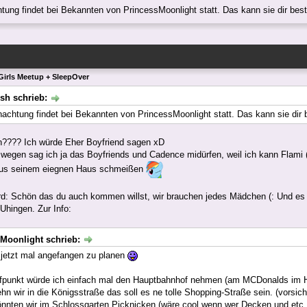
tung findet bei Bekannten von PrincessMoonlight statt. Das kann sie dir be
Girls Meetup + SleepOver
sh schrieb:
nachtung findet bei Bekannten von PrincessMoonlight statt. Das kann sie dir
???? Ich würde Eher Boyfriend sagen xD
wegen sag ich ja das Boyfriends und Cadence midürfen, weil ich kann Flami (
aus seinem eiegnen Haus schmeißen
: Schön das du auch kommen willst, wir brauchen jedes Mädchen (: Und es fi
Uhingen. Zur Info:
Moonlight schrieb:
 jetzt mal angefangen zu planen
effpunkt würde ich einfach mal den Hauptbahnhof nehmen (am MCDonalds im
hn wir in die Königsstraße das soll es ne tolle Shopping-Straße sein. (vorsich
önnten wir im Schlossgarten Picknicken (wäre cool wenn wer Decken und etc. 