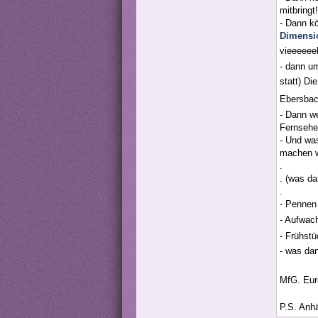
mitbringt!
- Dann k
Dimensi
vieeeeee
- dann um
statt) Di
Ebersbach
- Dann w
Fernsehe
- Und wa
machen w
.
. (was da
.
- Pennen 
- Aufwa
- Frühstü
- was dan
MfG. Eure
P.S. Anhä