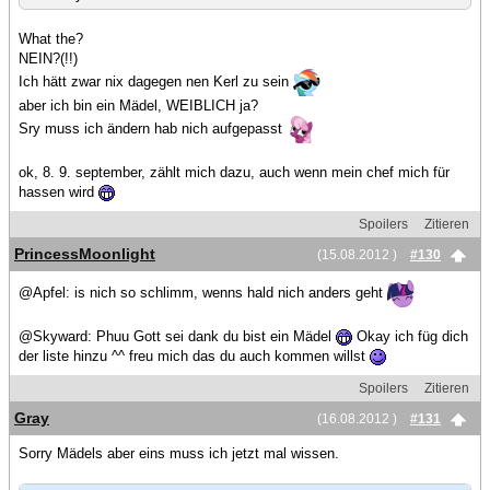
What the?
NEIN?(!!)
Ich hätt zwar nix dagegen nen Kerl zu sein
aber ich bin ein Mädel, WEIBLICH ja?
Sry muss ich ändern hab nich aufgepasst
ok, 8. 9. september, zählt mich dazu, auch wenn mein chef mich für
hassen wird
Spoilers
Zitieren
PrincessMoonlight
(15.08.2012 )
#130
@Apfel: is nich so schlimm, wenns hald nich anders geht
@Skyward: Phuu Gott sei dank du bist ein Mädel
Okay ich füg dich
der liste hinzu ^^ freu mich das du auch kommen willst
Spoilers
Zitieren
Gray
(16.08.2012 )
#131
Sorry Mädels aber eins muss ich jetzt mal wissen.