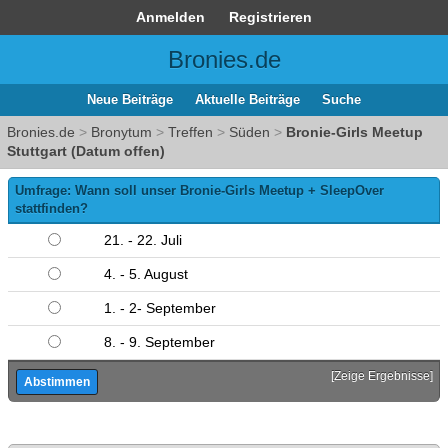
Anmelden
Registrieren
Bronies.de
Neue Beiträge
Aktuelle Beiträge
Suche
Bronies.de
>
Bronytum
>
Treffen
>
Süden
>
Bronie-Girls Meetup
Stuttgart (Datum offen)
Umfrage: Wann soll unser Bronie-Girls Meetup + SleepOver
stattfinden?
21. - 22. Juli
4. - 5. August
1. - 2- September
8. - 9. September
[
Zeige Ergebnisse
]