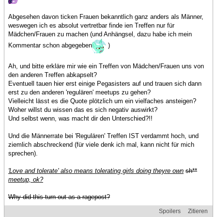
Abgesehen davon ticken Frauen bekanntlich ganz anders als Männer,
weswegen ich es absolut vertretbar finde ien Treffen nur für
Mädchen/Frauen zu machen (und Anhängsel, dazu habe ich mein
Kommentar schon abgegeben
)
Ah, und bitte erkläre mir wie ein Treffen von Mädchen/Frauen uns von
den anderen Treffen abkapselt?
Eventuell tauen hier erst einige Pegasisters auf und trauen sich dann
erst zu den anderen 'regulären' meetups zu gehen?
Vielleicht lässt es die Quote plötzlich um ein vielfaches ansteigen?
Woher willst du wissen das es sich negativ auswirkt?
Und selbst wenn, was macht dir den Unterschied?!!
Und die Männerrate bei 'Regulären' Treffen IST verdammt hoch, und
ziemlich abschreckend (für viele denk ich mal, kann nicht für mich
sprechen).
'Love and tolerate' also means tolerating girls doing theyre own
sh**
meetup, ok?
Why did this turn out as a ragepost?
Spoilers
Zitieren