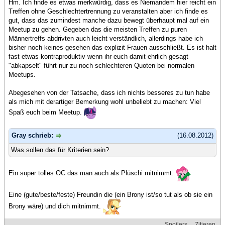
Hm. Ich finde es etwas merkwürdig, dass es Niemandem hier reicht ein
Treffen ohne Geschlechtertrennung zu veranstalten aber ich finde es
gut, dass das zumindest manche dazu bewegt überhaupt mal auf ein
Meetup zu gehen. Gegeben das die meisten Treffen zu puren
Männertreffs abdrivten auch leicht verständlich, allerdings habe ich
bisher noch keines gesehen das explizit Frauen ausschließt. Es ist halt
fast etwas kontraproduktiv wenn ihr euch damit ehrlich gesagt
"abkapselt" führt nur zu noch schlechteren Quoten bei normalen
Meetups.
Abegesehen von der Tatsache, dass ich nichts besseres zu tun habe
als mich mit derartiger Bemerkung wohl unbeliebt zu machen: Viel
Spaß euch beim Meetup.
Gray schrieb:
(16.08.2012)
Was sollen das für Kriterien sein?
Ein super tolles OC das man auch als Plüschi mitnimmt.
Eine (gute/beste/feste) Freundin die (ein Brony ist/so tut als ob sie ein
Brony wäre) und dich mitnimmt.
Spoilers
Zitieren