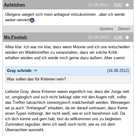
Apfelchen
(21.08.2012 )
#137
Übrigens weigert sich mein anhägsel mitzukommen ..aber ich werde
weiter nerven!
Spoilers
Zitieren
Ms.Foolish
(21.08.2012 )
#138
Alles klar. Ich war mir klar, dass wenn Moonie und ich uns entscheiden
würden ein Mädelstreffen zu veranstalten, dass wir solche Kritik
erhalten würden und ich würde mich gerne dazu äußern. Aber zuerst:
Gray schrieb:
(16.08.2012)
Was sollen das für Kriterien sein?
Liebster Gray, diese Kriterien waren eigentlich nur, dass der Junge nett
ist, umgänglich und sich nicht beklagt oder mit den Augen rollt, sollte
das Treffen tatsächlich stereotypisch mädchenhaft werden. Weswegen
wir ja auch "Anhängsel" erlauben, da wir darauf vertrauen, dass Keine
einen Typen mitbringt, der nicht weiß, wie er sich benehmen soll. Da
ich dich kenne und gern hab, bist du willkommen uns zu begleiten.
Zumindest tagsüber, denn ich weiß noch nicht, wie es mit dem
Übernachten aussieht.