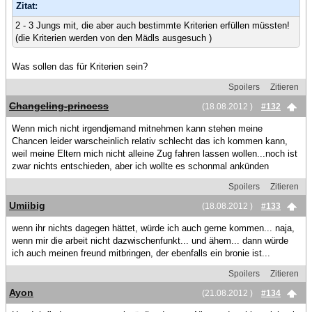
Zitat:
2 - 3 Jungs mit, die aber auch bestimmte Kriterien erfüllen müssten!
(die Kriterien werden von den Mädls ausgesuch )
Was sollen das für Kriterien sein?
Spoilers
Zitieren
Changeling-princess
(18.08.2012 )
#132
Wenn mich nicht irgendjemand mitnehmen kann stehen meine
Chancen leider warscheinlich relativ schlecht das ich kommen kann,
weil meine Eltern mich nicht alleine Zug fahren lassen wollen...noch ist
zwar nichts entschieden, aber ich wollte es schonmal ankünden
Spoilers
Zitieren
Umiibig
(18.08.2012 )
#133
wenn ihr nichts dagegen hättet, würde ich auch gerne kommen... naja,
wenn mir die arbeit nicht dazwischenfunkt... und ähem... dann würde
ich auch meinen freund mitbringen, der ebenfalls ein bronie ist...
Spoilers
Zitieren
Ayon
(21.08.2012 )
#134