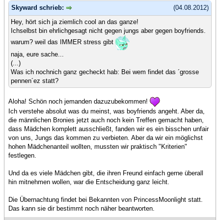
Skyward schrieb:
(04.08.2012)
Hey, hört sich ja ziemlich cool an das ganze!
Ichselbst bin ehrlichgesagt nicht gegen jungs aber gegen boyfriends.
warum? weil das IMMER stress gibt
naja, eure sache...
(...)
Was ich nochnich ganz gecheckt hab: Bei wem findet das ´grosse
pennen´ez statt?
Aloha! Schön noch jemanden dazuzubekommen!
Ich verstehe absolut was du meinst, was boyfriends angeht. Aber da,
die männlichen Bronies jetzt auch noch kein Treffen gemacht haben,
dass Mädchen komplett ausschließt, fanden wir es ein bisschen unfair
von uns, Jungs das kommen zu verbieten. Aber da wir ein möglichst
hohen Mädchenanteil wollten, mussten wir praktisch "Kriterien"
festlegen.
Und da es viele Mädchen gibt, die ihren Freund einfach gerne überall
hin mitnehmen wollen, war die Entscheidung ganz leicht.
Die Übernachtung findet bei Bekannten von PrincessMoonlight statt.
Das kann sie dir bestimmt noch näher beantworten.