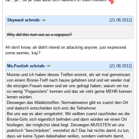
Skyward schrieb:
(21.08.2012)
Why did this turn out as a ragepost?
Ah don't know, ah didn't intend on attacking anyone, just expressed
some worries, kay?
Ms.Foolish schrieb:
(21.08.2012)
Moonie und ich haben dieses Treffen ersinnt, als wir mal gemeinsam
von einem Bronie-Treff nach hause gefahren sind und wir wieder mal
die einzigen Frauen waren und wir uns gefragt haben, warum wir nur
so wenig "Pegasisters" kennen und das wir sehr gerne MEHR kennen
lernen würden.
Deswegen das Mädelstreffen. Normalerweise gibt es zuerst den Ort
und dadurch entscheiden sich erst die Teilnehmer.
Bei uns war es aber umgekehrt. Wir wollten zuerst rausfinden wo die
Bronie-Girls sich eigentlich befinden und dann würden wir einen Ort
festlegen, der möglichst ideal liegt. Deswegen MUSSTEN wir uns
praktisch "beschränken", verstehst du? Das hat nichts damit zu tun,
dass wir keine Typen dabeihaben wollen, sondern vielmehr damit,