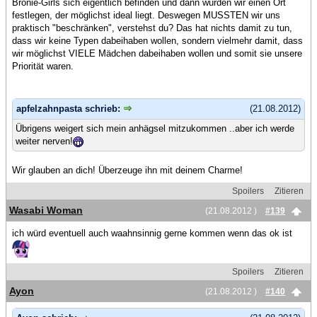
Bronie-Girls sich eigentlich befinden und dann würden wir einen Ort
festlegen, der möglichst ideal liegt. Deswegen MUSSTEN wir uns
praktisch "beschränken", verstehst du? Das hat nichts damit zu tun,
dass wir keine Typen dabeihaben wollen, sondern vielmehr damit, dass
wir möglichst VIELE Mädchen dabeihaben wollen und somit sie unsere
Priorität waren.
apfelzahnpasta schrieb:
(21.08.2012)
Übrigens weigert sich mein anhägsel mitzukommen ..aber ich werde
weiter nerven!
Wir glauben an dich! Überzeuge ihn mit deinem Charme!
Spoilers
Zitieren
Wasabi Woman
(21.08.2012 )
#139
ich würd eventuell auch waahnsinnig gerne kommen wenn das ok ist
Spoilers
Zitieren
Ayon
(21.08.2012 )
#140