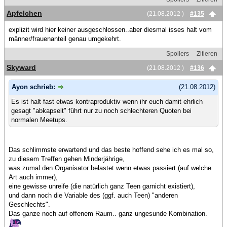
Apfelchen
(21.08.2012 )
#135
explizit wird hier keiner ausgeschlossen..aber diesmal isses halt vom
männer/frauenanteil genau umgekehrt.
Spoilers
Zitieren
Skyward
(21.08.2012 )
#136
Ayon schrieb:
(21.08.2012)
Es ist halt fast etwas kontraproduktiv wenn ihr euch damit ehrlich
gesagt "abkapselt" führt nur zu noch schlechteren Quoten bei
normalen Meetups.
Das schlimmste erwartend und das beste hoffend sehe ich es mal so,
zu diesem Treffen gehen Minderjährige,
was zumal den Organisator belastet wenn etwas passiert (auf welche
Art auch immer),
eine gewisse unreife (die natürlich ganz Teen garnicht existiert),
und dann noch die Variable des (ggf. auch Teen) "anderen
Geschlechts".
Das ganze noch auf offenem Raum.. ganz ungesunde Kombination.