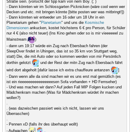
Straße sein. (vorsicht der tipp kam von nem Boy. (; )
- Dann könnten wir im Schlossgarten Picknicken (wäre cool wenn wer
Decken und etc. mit bringen könnte [bitte posten wer was mitbringt!])
- Dann könnten wir entweder um 16 oder um 18 Uhr in ein
Planetarium gehen "
Planetarium
" und uns die
Kosmische
Dimensionen
ankucken, kostet höchstens 6 € pro Person, für Schüler
nur 4 € (also nicht teuer) (Ins Kino gehen oder so is mir vieeeeeel zu
Mainstream
)
- dann um 19:17 würde ein Zug nach Ebersbach fahren (der
SleepOver findet in Uhingen, das ist so 35 km von Stuttgart weg,
statt) Die, die mit Auto oder so kommen werden von mir Persönlich
dorthin gelotzt
und der Rest der mitn Zug nach Ebersbach fährt
wird dort abgeholt [dafür lasse ich extra chauffeure antanzen
]
- Dann wenn alle da sind machen wir es uns erst mal gemütlich (es
ist ein rieeeeeeeeeeeeeeeesen Sofa vorhanden + HD Fernseher)
- Und was machen wir dann? Auf jeden Fall MlP Folgen kucken und
Mädchenkram machen (Was für Mädchenkram würdet ihr machen
wollen?)
.
. (was dazwischen passiert weis ich nicht, lassen wir uns
Überraschen)
.
- Pennen xD (falls ihr des überhaupt wollt)
- Aufwachen