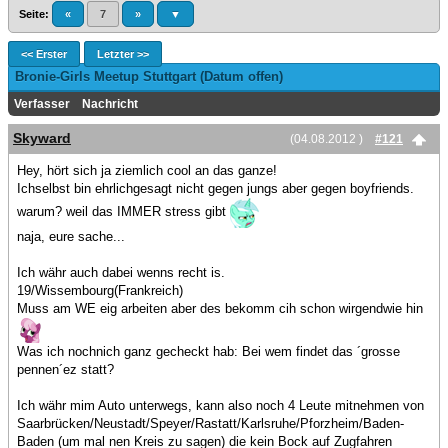
Seite:
«
7
»
▼
<< Erster
Letzter >>
Bronie-Girls Meetup Stuttgart (Datum offen)
Verfasser
Nachricht
Skyward
(04.08.2012 )
#121
Hey, hört sich ja ziemlich cool an das ganze!
Ichselbst bin ehrlichgesagt nicht gegen jungs aber gegen boyfriends.
warum? weil das IMMER stress gibt
naja, eure sache...
Ich währ auch dabei wenns recht is.
19/Wissembourg(Frankreich)
Muss am WE eig arbeiten aber des bekomm cih schon wirgendwie hin
Was ich nochnich ganz gecheckt hab: Bei wem findet das ´grosse
pennen´ez statt?
Ich währ mim Auto unterwegs, kann also noch 4 Leute mitnehmen von
Saarbrücken/Neustadt/Speyer/Rastatt/Karlsruhe/Pforzheim/Baden-
Baden (um mal nen Kreis zu sagen) die kein Bock auf Zugfahren