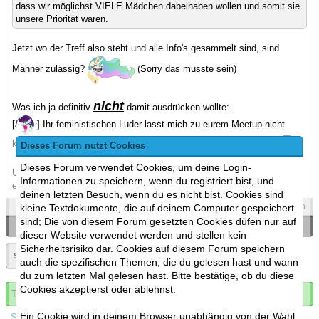
dass wir möglichst VIELE Mädchen dabeihaben wollen und somit sie
unsere Priorität waren.
Jetzt wo der Treff also steht und alle Info's gesammelt sind, sind
Männer zulässig?
(Sorry das musste sein)
nicht
Was ich ja definitiv
damit ausdrücken wollte:
[/
] Ihr feministischen Luder lasst mich zu eurem Meetup nicht
kommen und jetzt finde ich euch voll doof yada... yada.. yada.. [
]
Dieses Forum nutzt Cookies
Dieses Forum verwendet Cookies, um deine Login-
Um ehrlich zu sein finde ich das Meetup eine tolle Idee, ich wollte
Informationen zu speichern, wenn du registriert bist, und
einfach meine 2 Cent dazugeben und ein wenig Bedenken äußern.
deinen letzten Besuch, wenn du es nicht bist. Cookies sind
Spoilers
Zitieren
kleine Textdokumente, die auf deinem Computer gespeichert
sind; Die von diesem Forum gesetzten Cookies düfen nur auf
«
Ein Thema zurück
|
Ein Thema vor
»
dieser Website verwendet werden und stellen kein
Sicherheitsrisiko dar. Cookies auf diesem Forum speichern
Seite:
«
7
»
▼
auch die spezifischen Themen, die du gelesen hast und wann
du zum letzten Mal gelesen hast. Bitte bestätige, ob du diese
Cookies akzeptierst oder ablehnst.
Thema abonnieren
Ein Cookie wird in deinem Browser unabhängig von der Wahl
Spoilers