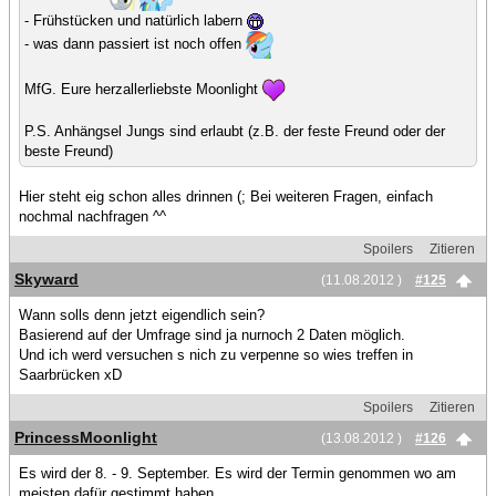
- Frühstücken und natürlich labern
- was dann passiert ist noch offen
MfG. Eure herzallerliebste Moonlight
P.S. Anhängsel Jungs sind erlaubt (z.B. der feste Freund oder der
beste Freund)
Hier steht eig schon alles drinnen (; Bei weiteren Fragen, einfach
nochmal nachfragen ^^
Spoilers
Zitieren
Skyward
(11.08.2012 )
#125
Wann solls denn jetzt eigendlich sein?
Basierend auf der Umfrage sind ja nurnoch 2 Daten möglich.
Und ich werd versuchen s nich zu verpenne so wies treffen in
Saarbrücken xD
Spoilers
Zitieren
PrincessMoonlight
(13.08.2012 )
#126
Es wird der 8. - 9. September. Es wird der Termin genommen wo am
meisten dafür gestimmt haben.