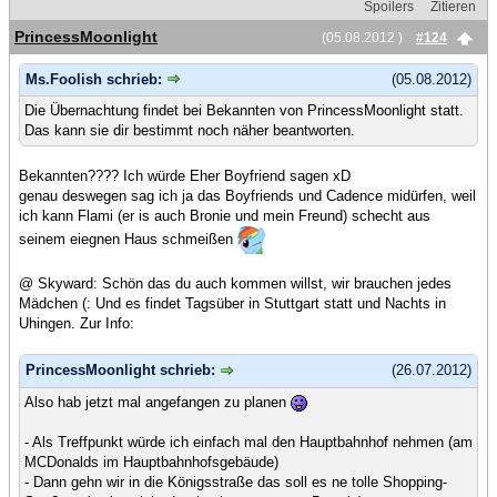
Spoilers
Zitieren
PrincessMoonlight
(05.08.2012 )
#124
Ms.Foolish schrieb:
(05.08.2012)
Die Übernachtung findet bei Bekannten von PrincessMoonlight statt.
Das kann sie dir bestimmt noch näher beantworten.
Bekannten???? Ich würde Eher Boyfriend sagen xD
genau deswegen sag ich ja das Boyfriends und Cadence midürfen, weil
ich kann Flami (er is auch Bronie und mein Freund) schecht aus
seinem eiegnen Haus schmeißen
@ Skyward: Schön das du auch kommen willst, wir brauchen jedes
Mädchen (: Und es findet Tagsüber in Stuttgart statt und Nachts in
Uhingen. Zur Info:
PrincessMoonlight schrieb:
(26.07.2012)
Also hab jetzt mal angefangen zu planen
- Als Treffpunkt würde ich einfach mal den Hauptbahnhof nehmen (am
MCDonalds im Hauptbahnhofsgebäude)
- Dann gehn wir in die Königsstraße das soll es ne tolle Shopping-