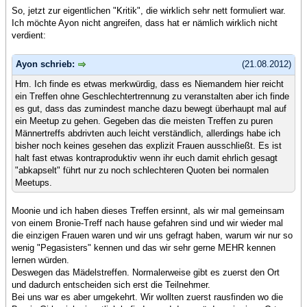
So, jetzt zur eigentlichen "Kritik", die wirklich sehr nett formuliert war.
Ich möchte Ayon nicht angreifen, dass hat er nämlich wirklich nicht
verdient:
Ayon schrieb:
(21.08.2012)
Hm. Ich finde es etwas merkwürdig, dass es Niemandem hier reicht
ein Treffen ohne Geschlechtertrennung zu veranstalten aber ich finde
es gut, dass das zumindest manche dazu bewegt überhaupt mal auf
ein Meetup zu gehen. Gegeben das die meisten Treffen zu puren
Männertreffs abdrivten auch leicht verständlich, allerdings habe ich
bisher noch keines gesehen das explizit Frauen ausschließt. Es ist
halt fast etwas kontraproduktiv wenn ihr euch damit ehrlich gesagt
"abkapselt" führt nur zu noch schlechteren Quoten bei normalen
Meetups.
Moonie und ich haben dieses Treffen ersinnt, als wir mal gemeinsam
von einem Bronie-Treff nach hause gefahren sind und wir wieder mal
die einzigen Frauen waren und wir uns gefragt haben, warum wir nur so
wenig "Pegasisters" kennen und das wir sehr gerne MEHR kennen
lernen würden.
Deswegen das Mädelstreffen. Normalerweise gibt es zuerst den Ort
und dadurch entscheiden sich erst die Teilnehmer.
Bei uns war es aber umgekehrt. Wir wollten zuerst rausfinden wo die