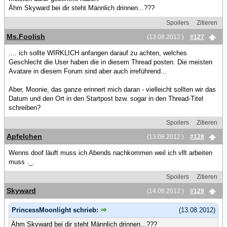
Ähm Skyward bei dir steht Männlich drinnen...???
Spoilers
Zitieren
Ms.Foolish
(13.08.2012 )
#127
.... ich sollte WIRKLICH anfangen darauf zu achten, welches
Geschlecht die User haben die in diesem Thread posten. Die meisten
Avatare in diesem Forum sind aber auch irreführend...
Aber, Moonie, das ganze erinnert mich daran - vielleicht sollten wir das
Datum und den Ort in den Startpost bzw. sogar in den Thread-Titel
schreiben?
Spoilers
Zitieren
Apfelchen
(13.08.2012 )
#128
Wenns doof läuft muss ich Abends nachkommen weil ich vllt arbeiten
muss ._.
Spoilers
Zitieren
Skyward
(14.08.2012 )
#129
PrincessMoonlight schrieb:
(13.08.2012)
Ähm Skyward bei dir steht Männlich drinnen...???